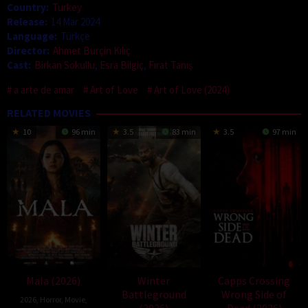
Country:
Turkey
Release:
14 Mar 2024
Language:
Türkçe
Director:
Ahmet Burçin Kılıç
Cast:
Birkan Sokullu
,
Esra Bilgiç
,
Fırat Tanış
a arte de amar
Art of Love
Art of Love (2024)
RELATED MOVIES
10
96 min
3.5
83 min
3.5
97 min
Mala (2026)
Winter
Capps Crossing
Battleground
Wrong Side of
2026
,
Horror
,
Movie
,
(2026)
Dead (2026)