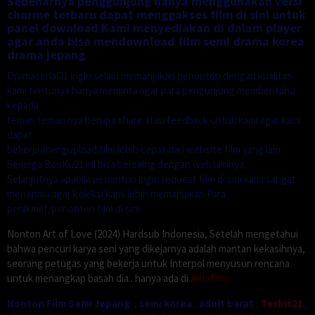
Sebenarnya penggunjung hanya menggunakan versi
chorme terbaru dapat menggakses film di sini untuk
panel download Kami menyediakan di dalam player
agar anda bisa mendownload film semi drama korea
drama jepang
Dramaserial21 ingin selalu memanjakan penonton dengan kualitas
kami tentunya hanya meminta agar para pengunjung memberitahu
kepada
teman teman nya berupa share atau feedback untuk kami agar kami
dapat
bekerja/mengupload film lebih cepat dari website film yang lain.
Semoga BosKu21 ini bisa bersaing dengan web lainnya.
Selanjutnya apabila penonton ingin request film di sini kami sangat
menerima agar koleksi kami lebih memanjakan Para
penikmat/penonton film di sini.
Nonton Art of Love (2024) Hardsub Indonesia, Setelah mengetahui
bahwa pencuri karya seni yang dikejarnya adalah mantan kekasihnya,
seorang petugas yang bekerja untuk Interpol menyusun rencana
untuk menangkap basah dia.. hanya ada di
IndoFilm
Nonton Film Semi Jepang
,
semi korea
,
adult barat
,
Terbit21
,