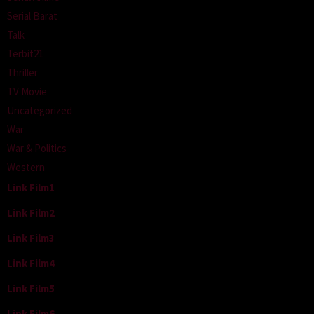
Serial Barat
Talk
Terbit21
Thriller
TV Movie
Uncategorized
War
War & Politics
Western
Link Film1
Link Film2
Link Film3
Link Film4
Link Film5
Link Film6