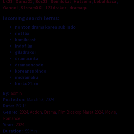
Lk21
,
Dunia21
,
Bos21
,
Semilokal
,
Hotsemi
,
Lebahkaca
,
Ganool
,
StreamXXI
,
123drakor
,
dramaqu
Incoming search terms:
nonton drama korea sub indo
netflix
komikcast
indofilm
giladrakor
dramacinta
dramaencode
koreansubindo
inidramaku
bosku21.co
By:
admin
Posted on:
March 23, 2024
Rate:
PG-13
Genre:
2024
,
Action
,
Drama
,
Film Bioskop Maret 2024
,
Movie
,
Romance
Year:
2024
Duration:
99 Min