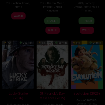
2026
,
Action
,
Crime
,
2026
,
Drama
,
Movie
,
2026
,
Comedy
,
Movie
Mystery
,
United
Drama
,
Movie
,
Music
,
Kingdom
Thailand
23
Kam
WATCH
24
Mark
19
Thananat
Jun
Ka-
TRAILER
TRAILER
Apr
Jenkin
Mar
Sukchareon
2026
wai
2026
2026
WATCH
WATCH
7.4
102 min
6.8
83 min
5.8
94 min
Lucky Strike
St Patrick’s Day
Evolution (2026)
(2026)
Massacre (2025)
2026
,
Animation
,
Comedy
,
Family
,
2026
,
Action
,
Movie
,
2025
,
Horror
,
Movie
,