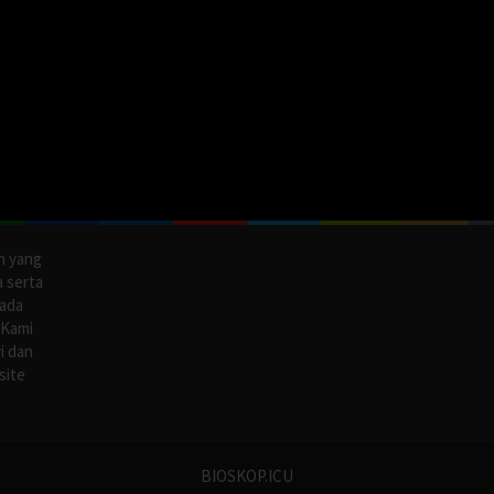
n yang
a serta
pada
 Kami
i dan
site
BIOSKOP.ICU