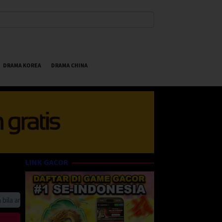
DRAMA KOREA
DRAMA CHINA
LINK GACOR
a anda suka HappyBet188 Streaming Online