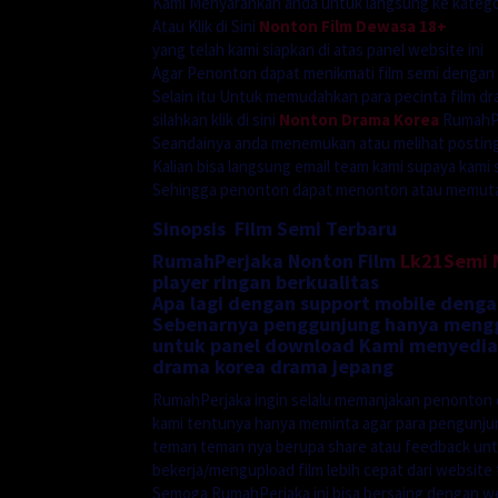
Kami Menyarankan anda untuk langsung ke katego
Atau Klik di Sini
Nonton Film Dewasa 18+
yang telah kami siapkan di atas panel website ini
Agar Penonton dapat menikmati film semi dengan
Selain itu Untuk memudahkan para pecinta film dr
silahkan klik di sini
Nonton Drama Korea
RumahPe
Seandainya anda menemukan atau melihat postinga
Kalian bisa langsung email team kami supaya kami 
Sehingga penonton dapat menonton atau memutarn
Sinopsis Film Semi Terbaru
RumahPerjaka Nonton Film
Lk21Semi
player ringan berkualitas
Apa lagi dengan support mobile denga
Sebenarnya penggunjung hanya menggu
untuk panel download Kami menyediak
drama korea drama jepang
RumahPerjaka ingin selalu memanjakan penonton 
kami tentunya hanya meminta agar para pengunj
teman teman nya berupa share atau feedback unt
bekerja/mengupload film lebih cepat dari website f
Semoga RumahPerjaka ini bisa bersaing dengan we