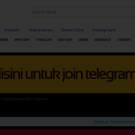
Dramatic
Drama Korea
Drama China
hubungi kami
CRIME
MYSTERY
THRILLER
FANTASY
CRIME
ROMANCE
COMEDY
s temptation Riho Fujimori
Beriitau Teman teman bil