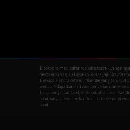
Bioskop.lol merupakan website terbaik yang ringa
memberikan sajian Layanan Streaming Film , Dram
Dewasa. Perlu diketahui, film-film yang terdapat 
web ini didapatkan dari web pencarian di internet.
tidak menyimpan file film tersebut di server sendir
kami hanya menempelkan link-link tersebut di web
kami