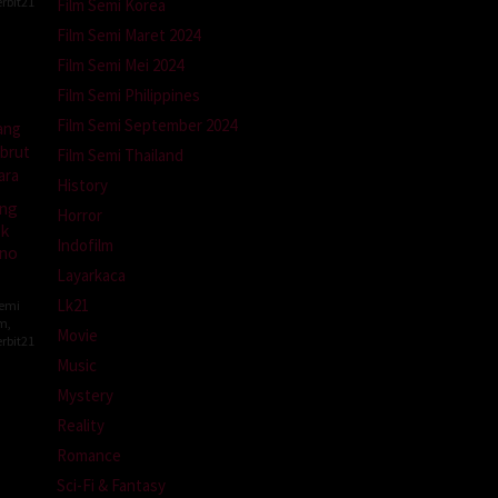
rbit21
Film Semi Korea
Film Semi Maret 2024
Film Semi Mei 2024
Film Semi Philippines
Film Semi September 2024
Film Semi Thailand
History
ang
Horror
k
Indofilm
no
Layarkaca
Lk21
Semi
lm
,
Movie
rbit21
Music
Mystery
Reality
Romance
Sci-Fi & Fantasy