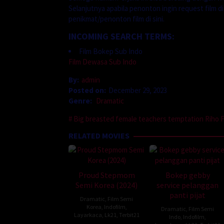
Selanjutnya apabila penonton ingin request film d
penikmat/penonton film di sini.
INCOMING SEARCH TERMS:
Film Bokep Sub Indo
Film Dewasa Sub Indo
By:
admin
Posted on:
December 29, 2023
Genre:
Dramatic
Big breasted female teachers temptation Riho F
RELATED MOVIES
Proud Stepmom
Bokep gebby
Semi Korea (2024)
service pelanggan
panti pijat
Dramatic
,
Film Semi
Korea
,
Indofilm
,
Dramatic
,
Film Semi
Layarkaca
,
Lk21
,
Terbit21
Indo
,
Indofilm
,