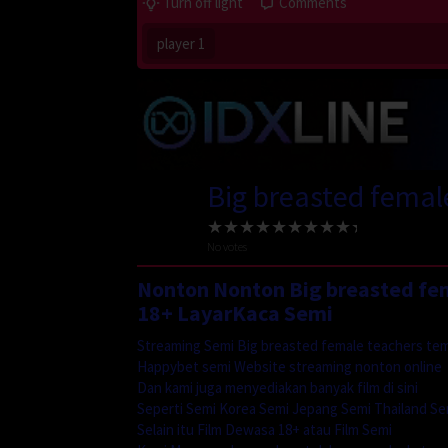
Turn off light
Comments
player 1
Big breasted femal
No votes
Nonton Nonton Big breasted fem
18+ LayarKaca Semi
Streaming Semi Big breasted female teachers tem
Happybet semi Website streaming nonton online
Dan kami juga menyediakan banyak film di sini
Seperti Semi Korea Semi Jepang Semi Thailand Se
Selain itu Film Dewasa 18+ atau Film Semi