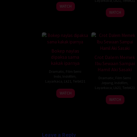
Layarkaca
,
Lk21
,
Terbit21
WATCH
WATCH
Bokep naylas
dipaksa sama
Crot Dalem Memek
kakak iparnya
Ibu Sewaan Sampai
Hamil Aki Sasaki
Dramatic
,
Film Semi
Indo
,
Indofilm
,
Dramatic
,
Film Semi
Layarkaca
,
Lk21
,
Terbit21
Jepang
,
Indofilm
,
Layarkaca
,
Lk21
,
Terbit21
WATCH
WATCH
Leave a Reply