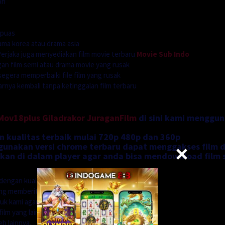
ri
 puas
ama korea atau drama asia
rjaka juga menyediakan film movie terbaru
Movie Sub Indo
n film semi atau drama movie yang rusak
segera memperbaiki file film yang rusak
ya kembali tanpa ketinggalan film terbaru
Mov18plus
Giladrakor
JuraganFilm
di sini kami menggu
n kualitas terbaik mulai 720p 480p dan 360p
nakan versi chrome terbaru dapat menggakses film di
an di dalam player agar anda bisa mendownload film 
dengan kualitas
ung memberitahu kepada
uk kami agar kami dapat
ilm yang lain.
b lainnya.