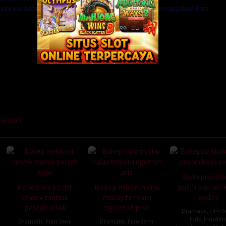
i sini kami sangat menerima agar koleksi kami lebih memanjakan Para
ujimori
Bokepdo jil
putih pasrah 
Bokep mekicrot
Bokep minmin stw
sodok
cewek mabuk
malay terbaru
pasrah enak
ngentot pria
Dramatic
,
Film 
Indo
,
Indofilm
Dramatic
,
Film Semi
Dramatic
,
Film Semi