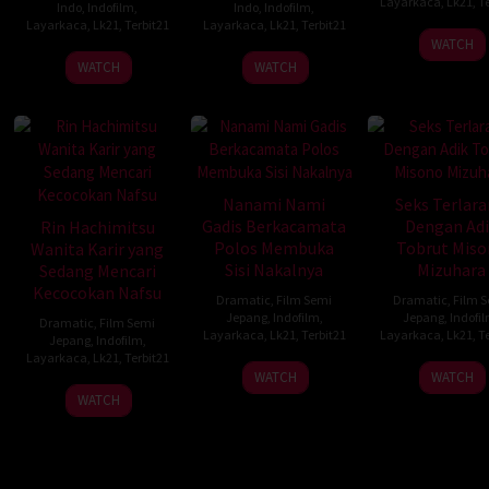
Layarkaca
,
Lk21
,
Te
Indo
,
Indofilm
,
Indo
,
Indofilm
,
Layarkaca
,
Lk21
,
Terbit21
Layarkaca
,
Lk21
,
Terbit21
WATCH
WATCH
WATCH
Nanami Nami
Seks Terlar
Gadis Berkacamata
Dengan Adi
Rin Hachimitsu
Polos Membuka
Tobrut Miso
Wanita Karir yang
Sisi Nakalnya
Mizuhara
Sedang Mencari
Kecocokan Nafsu
Dramatic
,
Film Semi
Dramatic
,
Film 
Jepang
,
Indofilm
,
Jepang
,
Indofi
Dramatic
,
Film Semi
Layarkaca
,
Lk21
,
Terbit21
Layarkaca
,
Lk21
,
Te
Jepang
,
Indofilm
,
Layarkaca
,
Lk21
,
Terbit21
WATCH
WATCH
WATCH