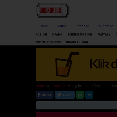
Skip
to
content
Home
Genre
Year
Country
ACTION
DRAMA
SCIENCE FICTION
FANTASY
DRAMA THAILAND
DRAMA TAIWAN
Home
Dramatic
Big breasted female teacher
Sharer
Tweet