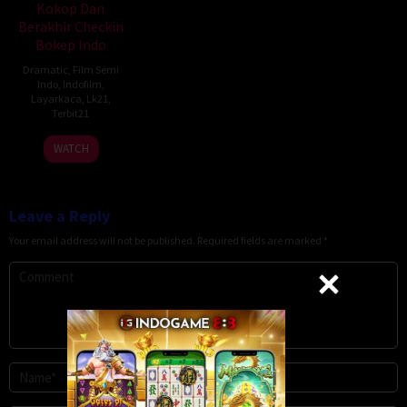
Kokop Dan
Berakhir Checkin
Bokep Indo
Dramatic
,
Film Semi
Indo
,
Indofilm
,
Layarkaca
,
Lk21
,
Terbit21
WATCH
Leave a Reply
Your email address will not be published.
Required fields are marked
*