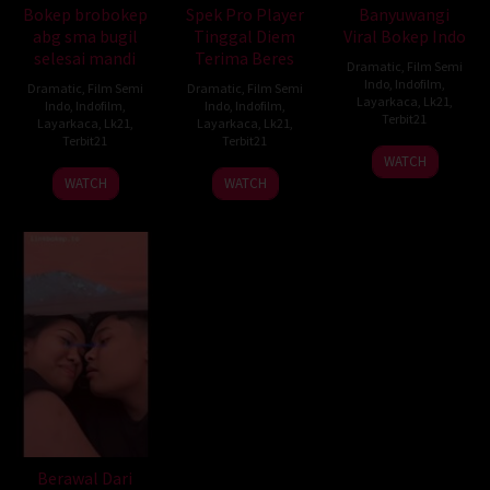
Bokep brobokep
Spek Pro Player
Banyuwangi
abg sma bugil
Tinggal Diem
Viral Bokep Indo
selesai mandi
Terima Beres
Dramatic
,
Film Semi
Indo
,
Indofilm
,
Dramatic
,
Film Semi
Dramatic
,
Film Semi
Layarkaca
,
Lk21
,
Indo
,
Indofilm
,
Indo
,
Indofilm
,
Terbit21
Layarkaca
,
Lk21
,
Layarkaca
,
Lk21
,
Terbit21
Terbit21
WATCH
WATCH
WATCH
Berawal Dari