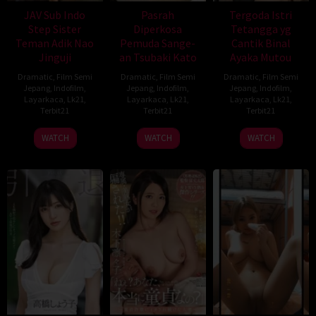
JAV Sub Indo
Pasrah
Tergoda Istri
Step Sister
Diperkosa
Tetangga yg
Teman Adik Nao
Pemuda Sange-
Cantik Binal
Jinguji
an Tsubaki Kato
Ayaka Mutou
Dramatic
,
Film Semi
Dramatic
,
Film Semi
Dramatic
,
Film Semi
Jepang
,
Indofilm
,
Jepang
,
Indofilm
,
Jepang
,
Indofilm
,
Layarkaca
,
Lk21
,
Layarkaca
,
Lk21
,
Layarkaca
,
Lk21
,
Terbit21
Terbit21
Terbit21
WATCH
WATCH
WATCH