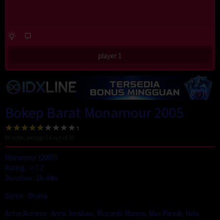
player 1
Bokep Barat Monamour 2005
89
votes, average
5.6
out of 10
Monamour (2005)
Rating : ⭐7.2
Duration : 1h:44m
Genre : Drama
Actor/Actress : Anna Jimskaia, Riccardo Marino, Max Parodi, Nela