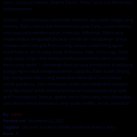
Lucic, Lucia Lucchesino, Virginia Barett, Paolo Lanza Leo Mantovani,
And many more…
Sinopsis : Setelah hanya enam bulan menikah, ibu rumah tangga yang
kecewa, Marta, merasakan kecintaannya pada Dario, suami redaktur
sastranya yang membosankan, memudar. Akibatnya, Marta yang
berjiwa bebas mengambil tindakan sendiri dan membiarkan dirinya
terbawa oleh Leon pria Prancis yang tampan sambil mengagumi
mural Palazzo del Te yang hidup di Mantua, Italia. Tentu saja, Dario
yang selalu curiga telah memperhatikan perubahan dalam perilaku
Marta yang cantik — perselingkuhannya yang memalukan di belakang
punggungnya tidak mengejutkannya. Lagipula, Dario sudah datang.
Dan mengamati Marta yang terabaikan merangkul transformasi
penuh gairahnya, Dario menyadari sedikit perselingkuhan mungkin
yang diperlukan untuk membangkitkan antusiasmenya yang tidak
aktif terhadapnya. Namun, apakah minat Dario yang baru ditemukan
pada Marta merupakan kasus yang terlalu sedikit, terlalu terlambat?
By:
admin
Posted on:
November 15, 2023
Tagline:
Discover the most hidden secrets in Marta’s diary.
Rate:
R