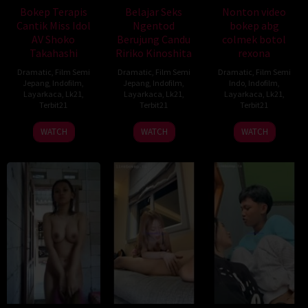
Bokep Terapis
Belajar Seks
Nonton video
Cantik Miss Idol
Ngentod
bokep abg
AV Shoko
Berujung Candu
colmek botol
Takahashi
Ririko Kinoshita
rexona
Dramatic
,
Film Semi
Dramatic
,
Film Semi
Dramatic
,
Film Semi
Jepang
,
Indofilm
,
Jepang
,
Indofilm
,
Indo
,
Indofilm
,
Layarkaca
,
Lk21
,
Layarkaca
,
Lk21
,
Layarkaca
,
Lk21
,
Terbit21
Terbit21
Terbit21
WATCH
WATCH
WATCH