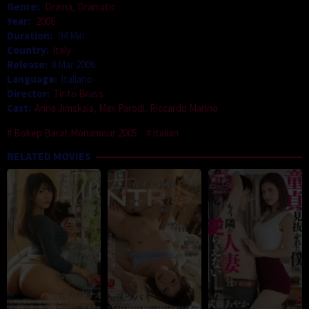
Genre:
Drama
,
Dramatic
Year:
2006
Duration:
94 Min
Country:
Italy
Release:
8 Mar 2006
Language:
Italiano
Director:
Tinto Brass
Cast:
Anna Jimskaia
,
Max Parodi
,
Riccardo Marino
Bokep Barat Monamour 2005
italian
RELATED MOVIES