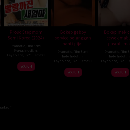
Proud Stepmom
Bokep gebby
Bokep mekic
Semi Korea (2024)
service pelanggan
cewek mab
panti pijat
pasrah ena
Dramatic
,
Film Semi
Korea
,
Indofilm
,
Dramatic
,
Film Semi
Dramatic
,
Film 
Layarkaca
,
Lk21
,
Terbit21
Indo
,
Indofilm
,
Indo
,
Indofilm
Layarkaca
,
Lk21
,
Terbit21
Layarkaca
,
Lk21
,
Te
WATCH
WATCH
WATCH
 marked
*