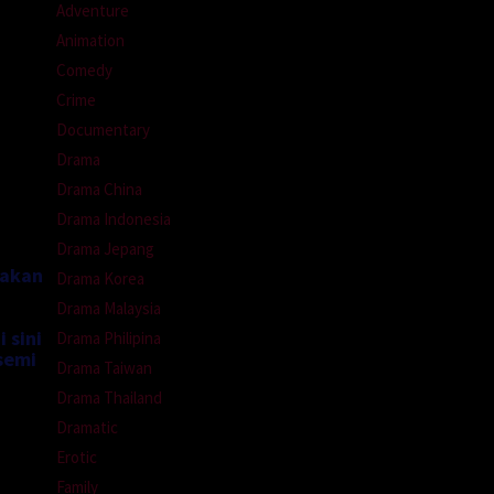
Adventure
Animation
Comedy
Crime
Documentary
Drama
Drama China
Drama Indonesia
Drama Jepang
nakan
Drama Korea
Drama Malaysia
 sini
Drama Philipina
semi
Drama Taiwan
Drama Thailand
Dramatic
Erotic
Family