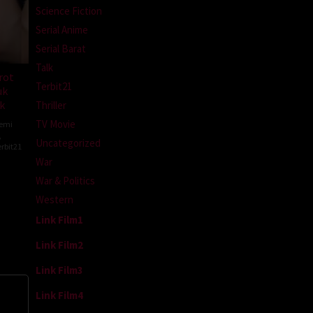
Science Fiction
Serial Anime
Serial Barat
Talk
rot
Terbit21
uk
k
Thriller
TV Movie
Semi
,
Uncategorized
rbit21
War
War & Politics
Western
Link Film1
Link Film2
Link Film3
Link Film4