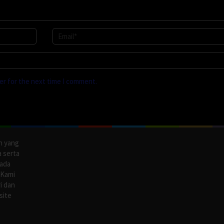
er for the next time I comment.
n yang
a serta
pada
 Kami
i dan
site