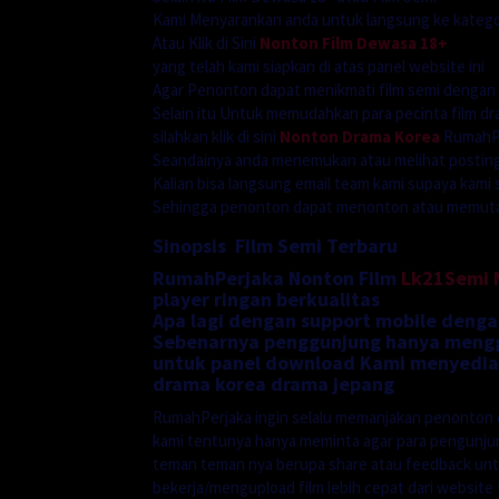
Kami Menyarankan anda untuk langsung ke katego
Atau Klik di Sini
Nonton Film Dewasa 18+
yang telah kami siapkan di atas panel website ini
Agar Penonton dapat menikmati film semi dengan
Selain itu Untuk memudahkan para pecinta film dr
silahkan klik di sini
Nonton Drama Korea
RumahPe
Seandainya anda menemukan atau melihat postinga
Kalian bisa langsung email team kami supaya kami 
Sehingga penonton dapat menonton atau memutarn
Sinopsis Film Semi Terbaru
RumahPerjaka Nonton Film
Lk21Semi
player ringan berkualitas
Apa lagi dengan support mobile denga
Sebenarnya penggunjung hanya menggu
untuk panel download Kami menyediak
drama korea drama jepang
RumahPerjaka ingin selalu memanjakan penonton 
kami tentunya hanya meminta agar para pengunj
teman teman nya berupa share atau feedback unt
bekerja/mengupload film lebih cepat dari website f