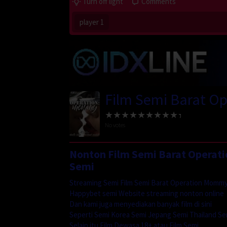
Turn off light
Comments
player 1
Film Semi Barat O
No votes
Nonton Film Semi Barat Operat
Semi
Streaming Semi Film Semi Barat Operation Mommy
Happybet semi Website streaming nonton online
Dan kami juga menyediakan banyak film di sini
Seperti Semi Korea Semi Jepang Semi Thailand Se
Selain itu Film Dewasa 18+ atau Film Semi