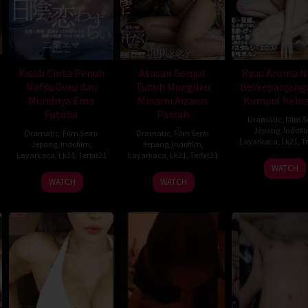
Kisah Cinta Penuh
Atasan Genjot
Ryuu Aroma N
Nafsu Guru dan
Tubuh Mungilku
Berkepanjanga
Muridnya Ema
Minami Aizawa
Kumpul Kelu
Futaba
Pasrah
Dramatic
,
Film 
Jepang
,
Indofi
Dramatic
,
Film Semi
Dramatic
,
Film Semi
Layarkaca
,
Lk21
,
Te
Jepang
,
Indofilm
,
Jepang
,
Indofilm
,
Layarkaca
,
Lk21
,
Terbit21
Layarkaca
,
Lk21
,
Terbit21
WATCH
WATCH
WATCH