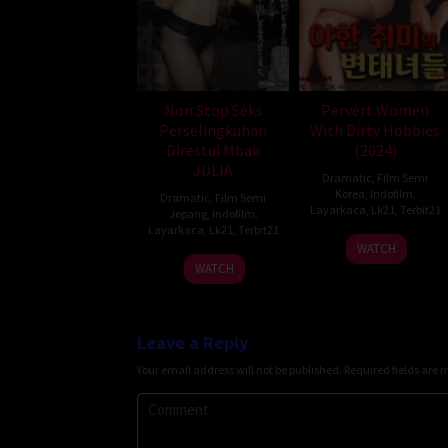
Non Stop Seks
Pervert Women
Perselingkuhan
With Dirty Hobbies
Direstui Mbak
(2024)
JULIA
Dramatic
,
Film Semi
Korea
,
Indofilm
,
Dramatic
,
Film Semi
Layarkaca
,
Lk21
,
Terbit21
Jepang
,
Indofilm
,
Layarkaca
,
Lk21
,
Terbit21
WATCH
WATCH
Leave a Reply
Your email address will not be published.
Required fields are