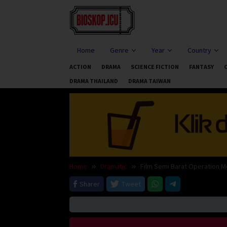
Skip
to
content
Home
Genre
Year
Country
ACTION
DRAMA
SCIENCE FICTION
FANTASY
DRAMA THAILAND
DRAMA TAIWAN
Home
Dramatic
Film Semi Barat Operation 
Sharer
Tweet