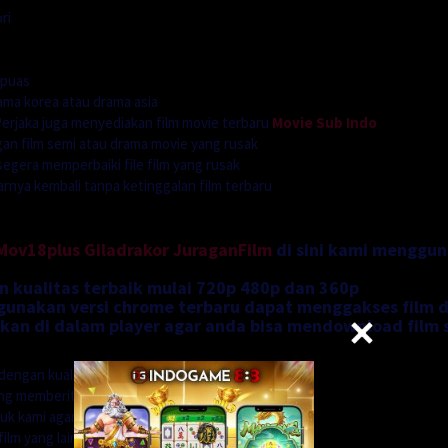
ri
 puas
ama korea atau drama asia
rjaka juga menyediakan film movie terbaru
Movie Sub Indo
n film semi atau drama movie yang rusak
segera memperbaiki file film yang rusak
ya kembali tanpa ketinggalan film terbaru
Mov18plus
Giladrakor
JuraganFilm
di sini kami menggu
n kualitas terbaik mulai 720p 480p dan 360p
nakan versi chrome terbaru dapat menggakses film di
an di dalam player agar anda bisa mendownload film 
dengan kualitas
ung memberitahu kepada
uk kami agar kami dapat
ilm yang lain.