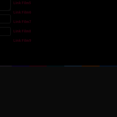
Link Film5
Link Film6
Link Film7
Link Film8
Link Film9