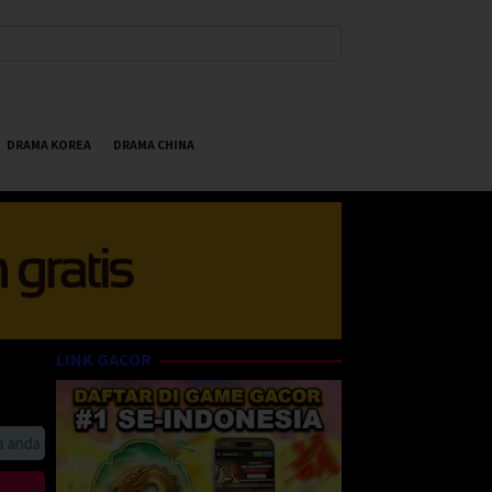
DRAMA KOREA
DRAMA CHINA
LINK GACOR
da suka HappyBet188 Streaming Online