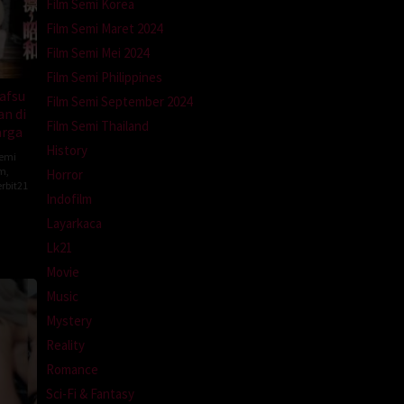
Film Semi Korea
Film Semi Maret 2024
Film Semi Mei 2024
Film Semi Philippines
afsu
Film Semi September 2024
n di
Film Semi Thailand
arga
History
Semi
lm
,
Horror
rbit21
Indofilm
Layarkaca
Lk21
Movie
Music
Mystery
Reality
Romance
Sci-Fi & Fantasy