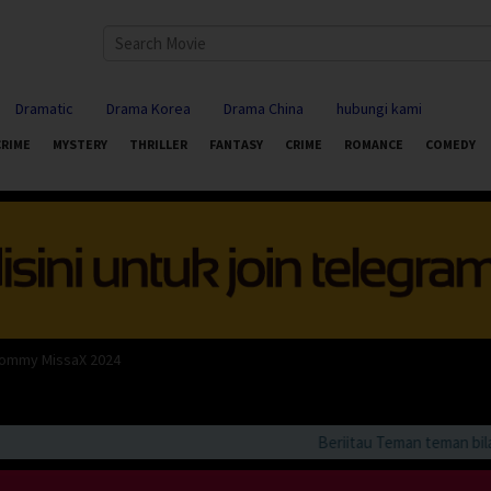
Dramatic
Drama Korea
Drama China
hubungi kami
CRIME
MYSTERY
THRILLER
FANTASY
CRIME
ROMANCE
COMEDY
Mommy MissaX 2024
Beriitau Teman teman bila an