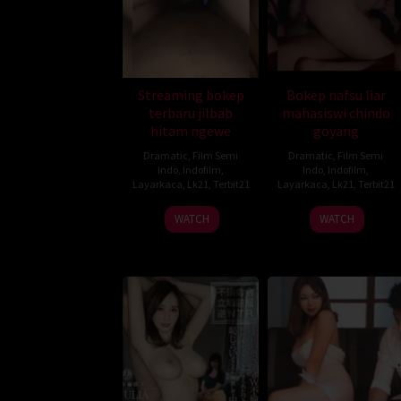
Streaming bokep
Bokep nafsu liar
terbaru jilbab
mahasiswi chindo
hitam ngewe
goyang
Dramatic
,
Film Semi
Dramatic
,
Film Semi
Indo
,
Indofilm
,
Indo
,
Indofilm
,
Layarkaca
,
Lk21
,
Terbit21
Layarkaca
,
Lk21
,
Terbit21
WATCH
WATCH