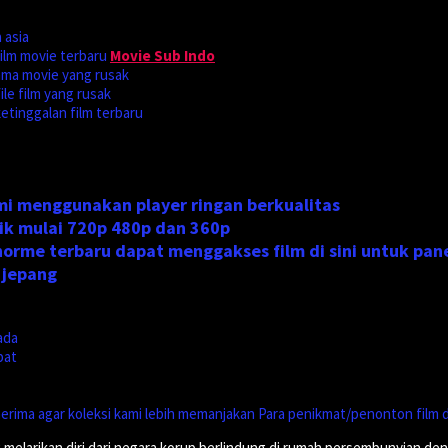
 asia
ilm movie terbaru
Movie Sub Indo
ama movie yang rusak
le film yang rusak
tinggalan film terbaru
ami menggunakan player ringan berkualitas
aik mulai 720p 480p dan 360p
rme terbaru dapat menggakses film di sini untuk pan
 jepang
ada
pat
nerima agar koleksi kami lebih memanjakan Para penikmat/penonton film di
g melarikan diri dari negara korup berlindung di rumah persembunyian de