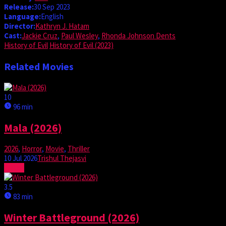
Release:
30 Sep 2023
Language:
English
Director:
Kathryn J. Hatam
Cast:
Jackie Cruz
,
Paul Wesley
,
Rhonda Johnson Dents
History of Evil
History of Evil (2023)
Related Movies
10
96 min
Mala (2026)
2026
,
Horror
,
Movie
,
Thriller
10 Jul 2026
Trishul Thejasvi
Watch
3.5
83 min
Winter Battleground (2026)