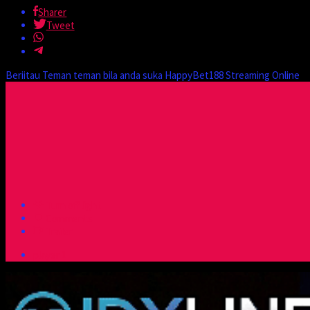
Sharer
Tweet
Beriitau Teman teman bila anda suka HappyBet188 Streaming Online
Turn off light
Comments
Trailer
player 1