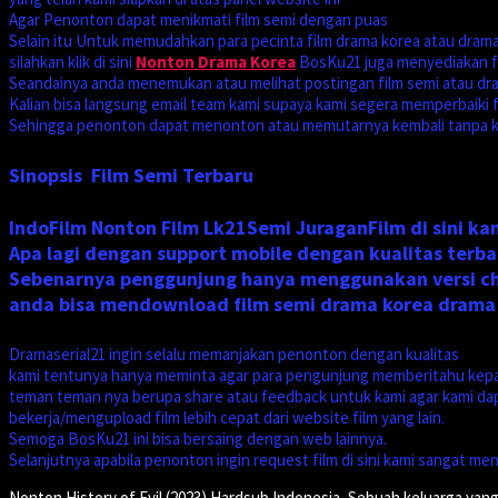
Agar Penonton dapat menikmati film semi dengan puas
Selain itu Untuk memudahkan para pecinta film drama korea atau drama
silahkan klik di sini
Nonton Drama Korea
BosKu21 juga menyediakan f
Seandainya anda menemukan atau melihat postingan film semi atau dr
Kalian bisa langsung email team kami supaya kami segera memperbaiki fi
Sehingga penonton dapat menonton atau memutarnya kembali tanpa ke
Sinopsis Film Semi Terbaru
IndoFilm Nonton Film Lk21Semi JuraganFilm di sini k
Apa lagi dengan support mobile dengan kualitas terb
Sebenarnya penggunjung hanya menggunakan versi cho
anda bisa mendownload film semi drama korea drama
Dramaserial21 ingin selalu memanjakan penonton dengan kualitas
kami tentunya hanya meminta agar para pengunjung memberitahu kep
teman teman nya berupa share atau feedback untuk kami agar kami da
bekerja/mengupload film lebih cepat dari website film yang lain.
Semoga BosKu21 ini bisa bersaing dengan web lainnya.
Selanjutnya apabila penonton ingin request film di sini kami sangat me
Nonton History of Evil (2023) Hardsub Indonesia, Sebuah keluarga yan