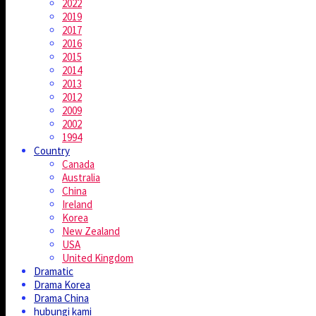
2022
2019
2017
2016
2015
2014
2013
2012
2009
2002
1994
Country
Canada
Australia
China
Ireland
Korea
New Zealand
USA
United Kingdom
Dramatic
Drama Korea
Drama China
hubungi kami