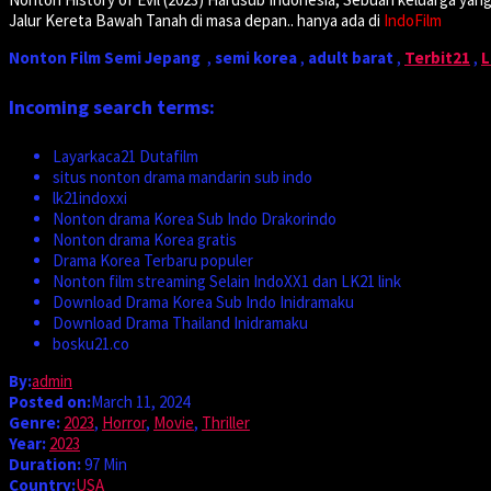
Jalur Kereta Bawah Tanah di masa depan.. hanya ada di
IndoFilm
Nonton Film Semi Jepang
,
semi korea
,
adult barat
,
Terbit21
,
L
Incoming search terms:
Layarkaca21 Dutafilm
situs nonton drama mandarin sub indo
lk21indoxxi
Nonton drama Korea Sub Indo Drakorindo
Nonton drama Korea gratis
Drama Korea Terbaru populer
Nonton film streaming Selain IndoXX1 dan LK21 link
Download Drama Korea Sub Indo Inidramaku
Download Drama Thailand Inidramaku
bosku21.co
By:
admin
Posted on:
March 11, 2024
Genre:
2023
,
Horror
,
Movie
,
Thriller
Year:
2023
Duration:
97 Min
Country:
USA