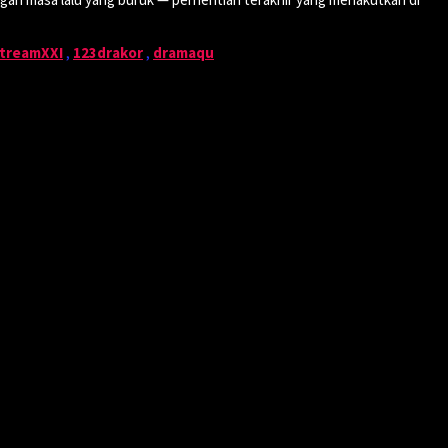
treamXXI
,
123drakor
,
dramaqu