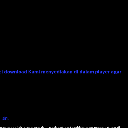
el download Kami menyediakan di dalam player agar
 sini.
ngan masa lalu yang buruk — perhentian terakhir yang menakutkan di