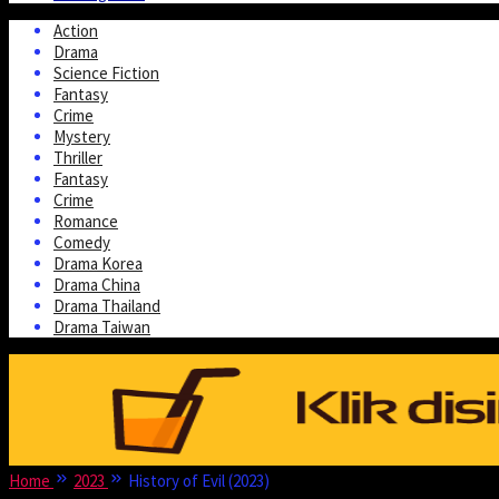
Action
Drama
Science Fiction
Fantasy
Crime
Mystery
Thriller
Fantasy
Crime
Romance
Comedy
Drama Korea
Drama China
Drama Thailand
Drama Taiwan
Home
2023
History of Evil (2023)