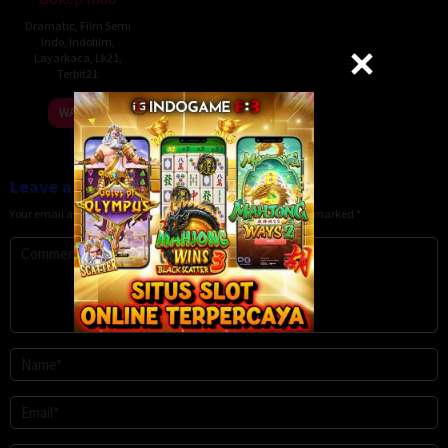
Dramatic
,
Film Semi
Indo
,
Indofilm
,
Layarkaca
,
Lk21
,
Terbit21
WATCH
Leave a Reply
Your email address will not be published.
Required fields are marked
*