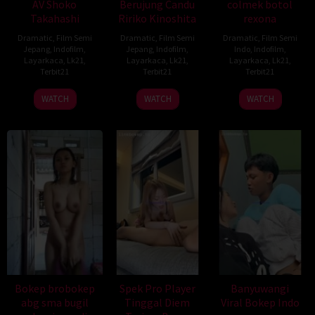
AV Shoko
Berujung Candu
colmek botol
Takahashi
Ririko Kinoshita
rexona
Dramatic
,
Film Semi
Dramatic
,
Film Semi
Dramatic
,
Film Semi
Jepang
,
Indofilm
,
Jepang
,
Indofilm
,
Indo
,
Indofilm
,
Layarkaca
,
Lk21
,
Layarkaca
,
Lk21
,
Layarkaca
,
Lk21
,
Terbit21
Terbit21
Terbit21
WATCH
WATCH
WATCH
Bokep brobokep
Spek Pro Player
Banyuwangi
abg sma bugil
Tinggal Diem
Viral Bokep Indo