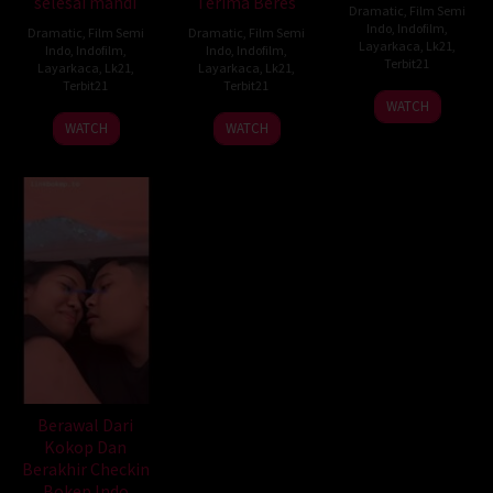
selesai mandi
Terima Beres
Dramatic
,
Film Semi
Indo
,
Indofilm
,
Dramatic
,
Film Semi
Dramatic
,
Film Semi
Layarkaca
,
Lk21
,
Indo
,
Indofilm
,
Indo
,
Indofilm
,
Terbit21
Layarkaca
,
Lk21
,
Layarkaca
,
Lk21
,
Terbit21
Terbit21
WATCH
WATCH
WATCH
Berawal Dari
Kokop Dan
Berakhir Checkin
Bokep Indo