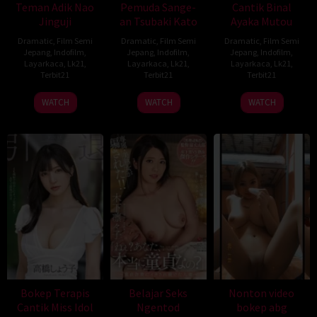
Teman Adik Nao
Pemuda Sange-
Cantik Binal
Jinguji
an Tsubaki Kato
Ayaka Mutou
Dramatic
,
Film Semi
Dramatic
,
Film Semi
Dramatic
,
Film Semi
Jepang
,
Indofilm
,
Jepang
,
Indofilm
,
Jepang
,
Indofilm
,
Layarkaca
,
Lk21
,
Layarkaca
,
Lk21
,
Layarkaca
,
Lk21
,
Terbit21
Terbit21
Terbit21
WATCH
WATCH
WATCH
Bokep Terapis
Belajar Seks
Nonton video
Cantik Miss Idol
Ngentod
bokep abg