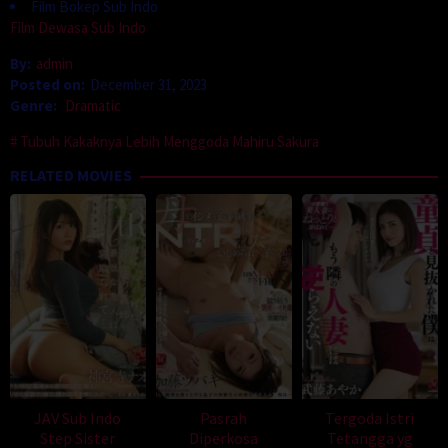
Film Bokep Sub Indo
Film Dewasa Sub Indo
By:
admin
Posted on:
December 31, 2023
Genre:
Dramatic
Tubuh Kakaknya Lebih Menggoda Mahiru Sakura
RELATED MOVIES
JAV Sub Indo
Pasrah
Tergoda Istri
Step Sister
Diperkosa
Tetangga yg