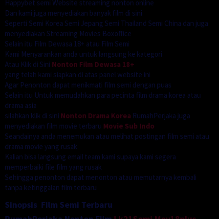
Happybet semi Website streaming nonton online
Dan kami juga menyediakan banyak film di sini
Seperti Semi Korea Semi Jepang Semi Thailand Semi China dan juga
menyediakan Streaming Movies Boxoffice
Selain itu Film Dewasa 18+ atau Film Semi
Kami Menyarankan anda untuk langsung ke kategori
Atau Klik di Sini
Nonton Film Dewasa 18+
yang telah kami siapkan di atas panel website ini
Agar Penonton dapat menikmati film semi dengan puas
Selain itu Untuk memudahkan para pecinta film drama korea atau
drama asia
silahkan klik di sini
Nonton Drama Korea
RumahPerjaka juga
menyediakan film movie terbaru
Movie Sub Indo
Seandainya anda menemukan atau melihat postingan film semi atau
drama movie yang rusak
Kalian bisa langsung email team kami supaya kami segera
memperbaiki file film yang rusak
Sehingga penonton dapat menonton atau memutarnya kembali
tanpa ketinggalan film terbaru
Sinopsis Film Semi Terbaru
RumahPerjaka Nonton Film
Lk21Semi
Mov18plus