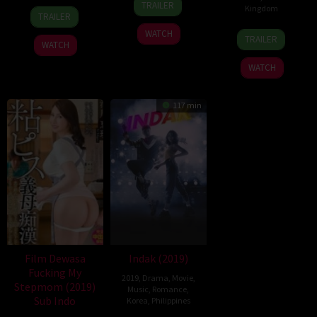
TRAILER
12
Takeshi
Kingdom
Aug
Amane
TRAILER
Jul
Furusawa
2019
19
Ariane
WATCH
2019
TRAILER
WATCH
May
Labed
2019
WATCH
117 min
Film Dewasa
Indak (2019)
Fucking My
2019
,
Drama
,
Movie
,
Stepmom (2019)
Music
,
Romance
,
Sub Indo
Korea
,
Philippines