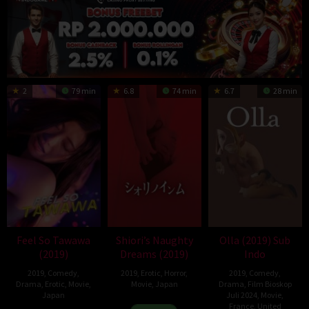
2
79 min
6.8
74 min
6.7
28 min
Feel So Tawawa
Shiori’s Naughty
Olla (2019) Sub
(2019)
Dreams (2019)
Indo
2019
,
Comedy
,
2019
,
Erotic
,
Horror
,
2019
,
Comedy
,
Drama
,
Erotic
,
Movie
,
Movie
,
Japan
Drama
,
Film Bioskop
Japan
Juli 2024
,
Movie
,
23
Sato
France
,
United