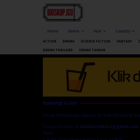
Skip
to
content
Home
Genre
Year
Country
ACTION
DRAMA
SCIENCE FICTION
FANTASY
DRAMA THAILAND
DRAMA TAIWAN
hubungi kami
Untuk Pemasangan Banner Bisa Menghubungi Kami 
Please email me at
adsiklan101022@gmail.com
Note:
1. Kami tidak menggunakan autosurf/BOT