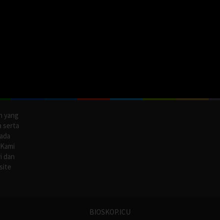
n yang
a serta
pada
 Kami
i dan
site
BIOSKOP.ICU