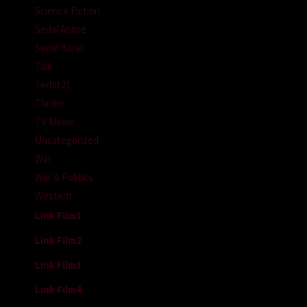
Science Fiction
Serial Anime
Serial Barat
Talk
Terbit21
Thriller
TV Movie
Uncategorized
War
War & Politics
Western
Link Film1
Link Film2
Link Film3
Link Film4