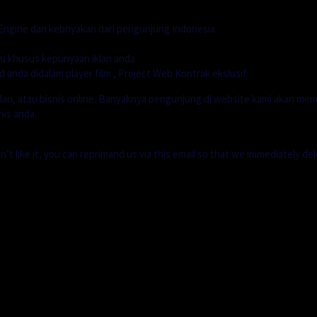
h Engine dan kebnyakan dari pengunjung Indonesia
u khusus kepunyaan iklan anda
d anda didalam player film , Project Web Kontrak ekslusif.
lan, atau bisnis online. Banyaknya pengunjung di website kami akan me
is anda.
’t like it, you can reprimand us via this email so that we immediately dele