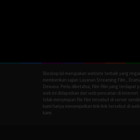
Bioskop.lol merupakan website terbaik yang ringa
memberikan sajian Layanan Streaming Film , Dram
Dewasa. Perlu diketahui, film-film yang terdapat 
web ini didapatkan dari web pencarian di internet.
tidak menyimpan file film tersebut di server sendir
kami hanya menempelkan link-link tersebut di web
kami