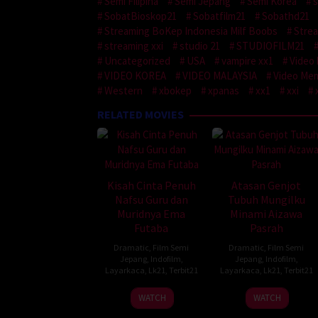
Semi Filipina
Semi Jepang
Semi Korea
s
SobatBioskop21
Sobatfilm21
Sobathd21
Streaming BoKep Indonesia Milf Boobs
Strea
streaming xxi
studio 21
STUDIOFILM21
Uncategorized
USA
vampire xx1
Video 
VIDEO KOREA
VIDEO MALAYSIA
Video Mem
Western
xbokep
xpanas
xx1
xxi
RELATED MOVIES
Kisah Cinta Penuh
Atasan Genjot
Nafsu Guru dan
Tubuh Mungilku
Muridnya Ema
Minami Aizawa
Futaba
Pasrah
Dramatic
,
Film Semi
Dramatic
,
Film Semi
Jepang
,
Indofilm
,
Jepang
,
Indofilm
,
Layarkaca
,
Lk21
,
Terbit21
Layarkaca
,
Lk21
,
Terbit21
WATCH
WATCH