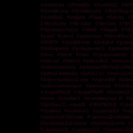
dunia21.pw
Dunia21tv
duniafilm21
DUN
Dutafilm asia
Dutafilm barat
Dutafilm grat
dutafilm21
england
Family
Fantasy
f
Film Jepang
film online
Film Semi
Film 
film terbaru france
film18
Filmapik
Film
ganol
ganool
ganool asia
Ganool Bos21
GOMOV
Goodwill semi
Grandxxi
gudang
Gudangmovie
gudangmovie21
gudangmov
hooq
Horror
hotel
human evolution
indo xx1
indo xxi
indo xxi lk21
indo xxi x
indonesia indoxxi
Indonesia Milf Boobs Onlin
indoxx1 indonesia
indoxx1 xxi
indoxx1.co
indoxxi layarkaca21 semi
indoxxi link
indoxx
indoxxi terbaru japan
indoxxi.com
ituboke
JuraganFilm21
Juraganfilm99
Kacafilm21
korea
kotafilm21
kstreaming layar 21
la
layar kaca21
layar21
LAYARBOS21
Laya
layarkaca
layarkaca 21
Layarkaca11
Lay
layarkaca21 2022 semi
Layarkaca21 indonesia
layarkaca21 lk21 indoxxi
layarkaca21 semi
L
Layarkaca211
Layarkaca212
Layarkaca21bl