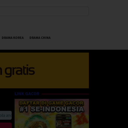
DRAMA KOREA
DRAMA CHINA
LINK GACOR
nda suka HappyBet188 Streaming Online