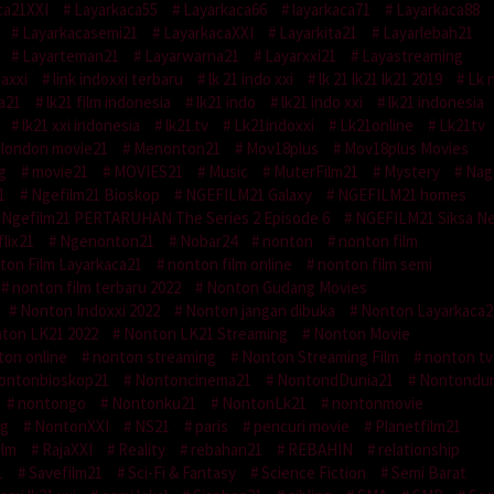
ca21XXI
Layarkaca55
Layarkaca66
layarkaca71
Layarkaca88
Layarkacasemi21
LayarkacaXXI
Layarkita21
Layarlebah21
Layarteman21
Layarwarna21
Layarxxi21
Layastreaming
gaxxi
link indoxxi terbaru
lk 21 indo xxi
lk 21 lk21 lk21 2019
Lk 
a21
lk21 film indonesia
lk21 indo
lk21 indo xxi
lk21 indonesia
lk21 xxi indonesia
lk21.tv
Lk21indoxxi
Lk21online
Lk21tv
london movie21
Menonton21
Mov18plus
Mov18plus Movies
g
movie21
MOVIES21
Music
MuterFilm21
Mystery
Nag
1
Ngefilm21 Bioskop
NGEFILM21 Galaxy
NGEFILM21 homes
Ngefilm21 PERTARUHAN The Series 2 Episode 6
NGEFILM21 Siksa Ne
lix21
Ngenonton21
Nobar24
nonton
nonton film
ton Film Layarkaca21
nonton film online
nonton film semi
nonton film terbaru 2022
Nonton Gudang Movies
Nonton Indoxxi 2022
Nonton jangan dibuka
Nonton Layarkaca2
ton LK21 2022
Nonton LK21 Streaming
Nonton Movie
ton online
nonton streaming
Nonton Streaming Film
nonton tv
ontonbioskop21
Nontoncinema21
NontondDunia21
Nontondun
nontongo
Nontonku21
NontonLk21
nontonmovie
ng
NontonXXI
NS21
paris
pencuri movie
Planetfilm21
ilm
RajaXXI
Reality
rebahan21
REBAHIN
relationship
1
Savefilm21
Sci-Fi & Fantasy
Science Fiction
Semi Barat