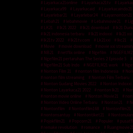
Layarkaca21online
Layarkaca21tv
Layarka
Layarkaca99
Layarkacaid
Layarkacaindo21
Layarlebar21
Layarlebar24
Layarnonton21
Lebah21
lebahmovie
Lebahmovie21
Li
LK21
lk21 2022
lk21 download
lk21 Duni
lk21 indonesia terbaru
lk21 indoxxi
lk21 xxi
lk21tv 2022
lk21tv.com
Lk21xxi
lkc21
Movie
movie download
movie xxi streamin
NB21
netflix online
Ngefilm
NGEFILM2
Ngefilm21 pertaruhan The Series 2 Episode 5
Ngefilm21 Sub Indo
NGEFILM21 work
Ngef
Nonton Film 21
nonton film Indonesia
Non
nonton film streaming
Nonton Film Terbaru
Nonton Gudang Movies 2022
Nonton Indoxxi
Nonton Layarkaca21 2022
nonton lk21
Non
nonton movie online
Nonton Movie21
non
Nonton Video Online Terbaru
Nonton21
N
Nontonfilm
Nontonfilm168
Nontonfilm21
nontonsantuy
Nontontiket21
Nontonula
Pojokfilm21
Popcorn21
Populer
pusatf
remake revolution
romance
Ruangmovie2