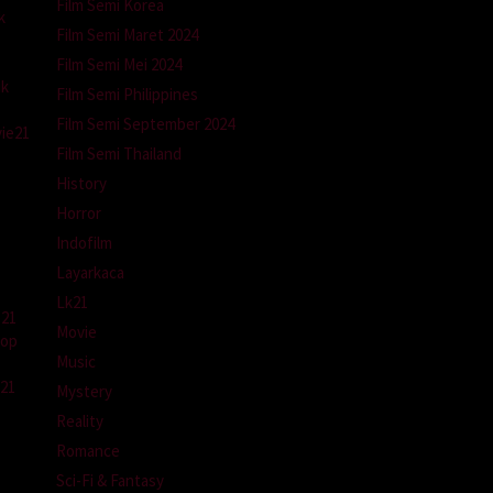
Film Semi Korea
k
Film Semi Maret 2024
Film Semi Mei 2024
ik
Film Semi Philippines
Film Semi September 2024
ie21
Film Semi Thailand
History
Horror
Indofilm
Layarkaca
Lk21
p21
Movie
kop
Music
m21
Mystery
Reality
Romance
Sci-Fi & Fantasy