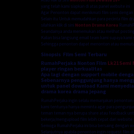
yang telah kami siapkan di atas panel website ini
Agar Penonton dapat menikmati film semi dengan
Selain itu Untuk memudahkan para pecinta film dr
silahkan klik di sini
Nonton Drama Korea
RumahPe
Seandainya anda menemukan atau melihat postinga
Kalian bisa langsung email team kami supaya kami 
Sehingga penonton dapat menonton atau memutarn
Sinopsis Film Semi Terbaru
RumahPerjaka Nonton Film
Lk21Semi
player ringan berkualitas
Apa lagi dengan support mobile denga
Sebenarnya penggunjung hanya menggu
untuk panel download Kami menyediak
drama korea drama jepang
RumahPerjaka ingin selalu memanjakan penonton 
kami tentunya hanya meminta agar para pengunj
teman teman nya berupa share atau feedback unt
bekerja/mengupload film lebih cepat dari website f
Semoga RumahPerjaka ini bisa bersaing dengan we
Selanjutnya apabila penonton ingin request film d