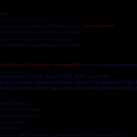
 puas
ama korea atau drama asia
rjaka juga menyediakan film movie terbaru
Movie Sub Indo
n film semi atau drama movie yang rusak
segera memperbaiki file film yang rusak
ya kembali tanpa ketinggalan film terbaru
Mov18plus
Giladrakor
JuraganFilm
di sini kami menggu
n kualitas terbaik mulai 720p 480p dan 360p
nakan versi chrome terbaru dapat menggakses film di
an di dalam player agar anda bisa mendownload film 
dengan kualitas
ung memberitahu kepada
uk kami agar kami dapat
ilm yang lain.
b lainnya.
i sini kami sangat menerima agar koleksi kami lebih memanjakan Para