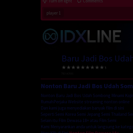
Turn off light
Comments
player 1
Baru Jadi Bos Uda
No votes
Nonton Baru Jadi Bos Udah So
Nonton Baru Jadi Bos Udah Sombong Minami Koji
RumahPerjaka Website streaming nonton online
Dan kami juga menyediakan banyak film di sini
Seperti Semi Korea Semi Jepang Semi Thailand Se
Selain itu Film Dewasa 18+ atau Film Semi
Kami Menyarankan anda untuk langsung ke katego
Atau Klik di Sini
Nonton Film Dewasa 18+