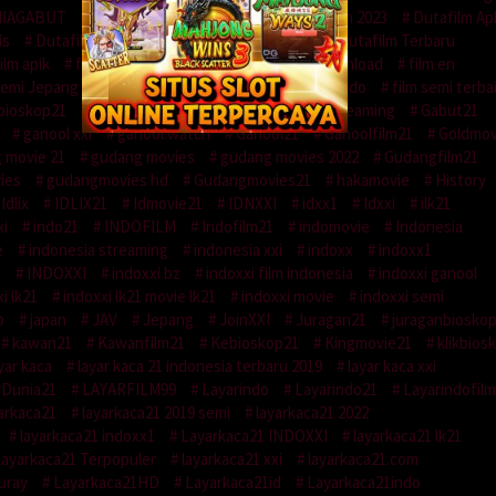
IAGABUT
DuniaLayar21
dutafilm
Dutafilm 2023
Dutafilm Ap
is
Dutafilm jangan dibuka
Dutafilm lama
Dutafilm Terbaru
ilm apik
film bioskop
film cinema
film download
film en
Semi Jepang
Film Semi Korea
Film Semi Sub Indo
film semi terba
bioskop21
filmbox
films streaming
filmstreaming
Gabut21
ganool xxi
ganool.watch
Ganool21
Ganoolfilm21
Goldmov
 movie 21
gudang movies
gudang movies 2022
Gudangfilm21
ies
gudangmovies hd
Gudangmovies21
hakamovie
History
Idlix
IDLIX21
Idmovie21
IDNXXI
idxx1
Idxxi
ilk21
xi
indo21
INDOFILM
Indofilm21
indomovie
Indonesia
e
indonesia streaming
indonesia xxi
indoxx
indoxx1
m
INDOXXI
indoxxi bz
indoxxi film indonesia
indoxxi ganool
i lk21
indoxxi lk21 movie lk21
indoxxi movie
indoxxi semi
p
japan
JAV
Jepang
JoinXXI
Juragan21
juraganbiosko
kawan21
Kawanfilm21
Kebioskop21
Kingmovie21
klikbios
yar kaca
layar kaca 21 indonesia terbaru 2019
layar kaca xxi
rDunia21
LAYARFILM99
Layarindo
Layarindo21
Layarindofil
arkaca21
layarkaca21 2019 semi
layarkaca21 2022
layarkaca21 indoxx1
Layarkaca21 INDOXXI
layarkaca21 lk21
ayarkaca21 Terpopuler
layarkaca21 xxi
layarkaca21.com
uray
Layarkaca21HD
Layarkaca21id
Layarkaca21indo