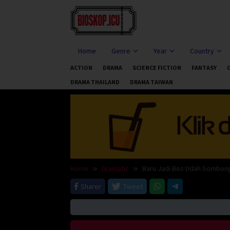
Skip
to
content
Home
Genre
Year
Country
ACTION
DRAMA
SCIENCE FICTION
FANTASY
DRAMA THAILAND
DRAMA TAIWAN
Home
Dramatic
Baru Jadi Bos Udah Sombong
Sharer
Tweet