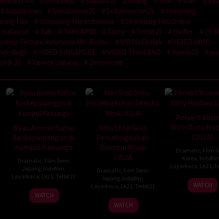
emi lk21 xxi
semi lokal
Siapbos21
sibling
SMA
SMP
So
Sobatkeren
Sobatmovie21
Sobatnonton21
streaming
ming Film
streaming film indonesia
Streaming Film Online
sukacrot
Talk
TANCAP88
Tante
Terbit21
thriller
TV M
bokep Terbaru Indonesia Milf Boobs
VIDEO CHINA
VIDEO INDO
ek Bugil
VIDEO SINGAPORE
VIDEO THAILAND
Waktu21
wa
xxi lk 21
Yandex Jepang
Zenomovie
Pervert Wo
With Dirty Ho
Ryuu Aroma Nafsu
Non Stop Seks
(2024)
Berkepanjangan di
Perselingkuhan
Kumpul Keluarga
Direstui Mbak
Dramatic
,
Film 
JULIA
Korea
,
Indofil
Dramatic
,
Film Semi
Layarkaca
,
Lk21
,
Te
Jepang
,
Indofilm
,
Dramatic
,
Film Semi
Layarkaca
,
Lk21
,
Terbit21
Jepang
,
Indofilm
,
WATCH
Layarkaca
,
Lk21
,
Terbit21
WATCH
WATCH