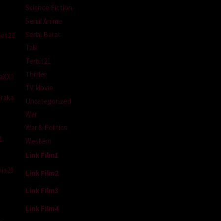
Science Fiction
Serial Anime
Serial Barat
net21
Talk
Terbit21
Thriller
aXXI
TV Movie
raka
Uncategorized
War
War & Politics
1
Western
Link Film1
ia21
Link Film2
Link Film3
Link Film4