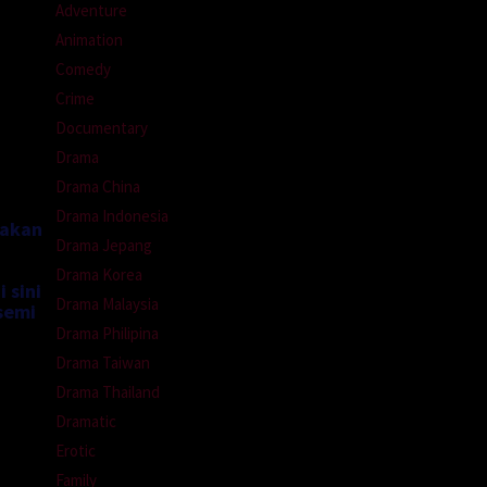
Adventure
Animation
Comedy
Crime
Documentary
Drama
Drama China
Drama Indonesia
nakan
Drama Jepang
Drama Korea
 sini
Drama Malaysia
semi
Drama Philipina
Drama Taiwan
Drama Thailand
Dramatic
Erotic
Family