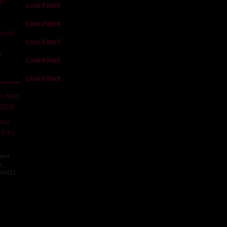
ap
Link Film5
Link Film6
ovie
Link Film7
r
Link Film8
Link Film9
men
bbies
Semi
m
,
rbit21