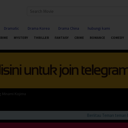
Dramatic
Drama Korea
Drama China
hubungi kami
CRIME
MYSTERY
THRILLER
FANTASY
CRIME
ROMANCE
COMEDY
 Minami Kojima
Beriitau Teman teman bila a