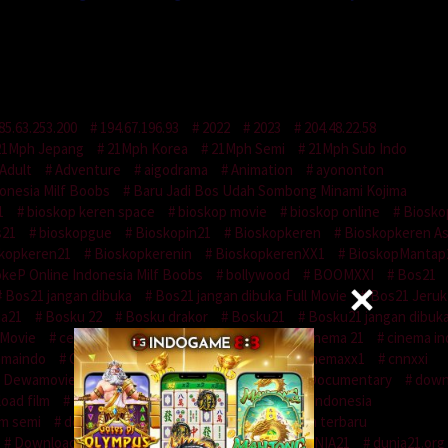
85.63.253.200
194.67.196.93
2022
2023
204.48.22.58
21Mph Jepang
21Mph Korea
21Mph Semi
21Mph Sub Indo
Adult
Adventure
aigodrama
Animation
ayononton
onesia Milf Boobs
Baru Jadi Bos Udah Sombong Minami Kojima
1
bioskop keren space
bioskop movie
bioskop online
Biosko
s21
bioskopgue
Bioskopin21
Bioskopkeren
Bioskopkeren As
kopkeren21
Bioskopkerenin
BioskopkerenXX1
BioskopMantap
keP Online Indonesia Milf Boobs
bollywood
BOOMXXI
Bos21
Bos21 jangan dibuka
Bos21 jangan dibuka Full Movie
Bos21 Jeruk
a21
Bosku 22
Bosku drakor
Bosku21
Bosku21 jangan dibuk
Movie
cekih21
CGVINDO
CGVIndo21
cinema 21
cinema in
emaindo
CinemaINDOXXI
CInemakeren
Cinemaxx1
cnnxxi
Dewamovie21
dewanonton
disc jockey
Documentary
down
oad film
download film gratis
download film indonesia
lm semi
download film sub indo
download film terbaru
Download Sex Indo
Drama
dunia 21
DUNIA21
dunia21.org