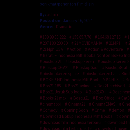
penikmat/penonton film di sini.
By:
admin
Posted on:
January 16, 2024
Genre:
Dramatic
139.99.33.222
159.65.7.78
164.68.127.15
1
207.180.200.30
21MOVIEMANIA
21MPH
21Mph USA
Action
Action & Adventure
Barat. – Indonesia Milf Boobs Nonton Bokep Ind
bioskop 21
bioskop keren
bioskop keren 2
BioskopCGV21
BioskopGaul
BioskopGrati
bioskopkeren.space
bioskopkeren.tv
Bios
BOKEP HD Indonesia Milf Boobs MP4 HLS
Bo
Bos21 185
Bos21 anime
Bos21 archived
Bos21 Jeruk Sub Indo
Bos21XXI
Boscinem
Bosku21 max
Bosqu21
Box Office
Cat3
cinema xxi
Cinema21
CinemaEMAS
Cin
Comedy
Coming Soon
Crime
demon
Download BokEp Indonesia Milf Boobs
downl
download film indonesia terbaru
download fi
download film terbaru 2019
download movie