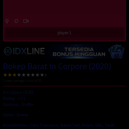
player 1
Bokep Barat In Corpore (2020)
3
votes, average
3.3
out of 10
In Corpore (2020)
Rating : ⭐7.3
Duration : 1h:40m
Genre : Drama
Actor/Actress : Clara Francesca, Naomi Said, Kelsey Gillis, Sarah