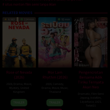
situs nonton film semi tanpa iklan
RELATED MOVIES
6.563
114 min
92 min
Rose of Nevada
Mor Lam
Pengencrotan
(2026)
Rhythm (2026)
Bersama Adik
Tiriku Ternyata
2026
,
Drama
,
Movie
,
2026
,
Comedy
,
Akari Neo
Mystery
,
United
Drama
,
Movie
,
Music
,
Kingdom
Thailand
Dramatic
,
Film Semi
Jepang
,
Indofilm
,
24
Mark
19
Thananat
Layarkaca
,
Lk21
,
TRAILER
TRAILER
Apr
Jenkin
Mar
Sukchareon
Terbit21