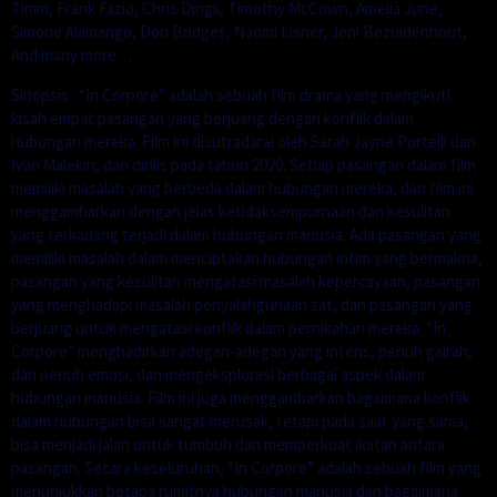
Timm, Frank Fazio, Chris Dingli, Timothy McCown, Amelia June,
Simone Alamango, Don Bridges, Naomi Lisner, Jeni Bezuidenhout,
And many more…
Sinopsis : “In Corpore” adalah sebuah film drama yang mengikuti
kisah empat pasangan yang berjuang dengan konflik dalam
hubungan mereka. Film ini disutradarai oleh Sarah Jayne Portelli dan
Ivan Malekin, dan dirilis pada tahun 2020. Setiap pasangan dalam film
memiliki masalah yang berbeda dalam hubungan mereka, dan film ini
menggambarkan dengan jelas ketidaksempurnaan dan kesulitan
yang terkadang terjadi dalam hubungan manusia. Ada pasangan yang
memiliki masalah dalam menciptakan hubungan intim yang bermakna,
pasangan yang kesulitan mengatasi masalah kepercayaan, pasangan
yang menghadapi masalah penyalahgunaan zat, dan pasangan yang
berjuang untuk mengatasi konflik dalam pernikahan mereka. “In
Corpore” menghadirkan adegan-adegan yang intens, penuh gairah,
dan penuh emosi, dan mengeksplorasi berbagai aspek dalam
hubungan manusia. Film ini juga menggambarkan bagaimana konflik
dalam hubungan bisa sangat merusak, tetapi pada saat yang sama,
bisa menjadi jalan untuk tumbuh dan memperkuat ikatan antara
pasangan. Secara keseluruhan, “In Corpore” adalah sebuah film yang
menunjukkan betapa rumitnya hubungan manusia dan bagaimana