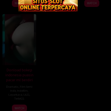
WATCH
WATCH
WATCH
Donload bokep
indonesia puasin
pacar ml berdiri
Dramatic
,
Film Semi
Indo
,
Indofilm
,
Layarkaca
,
Lk21
,
Terbit21
WATCH