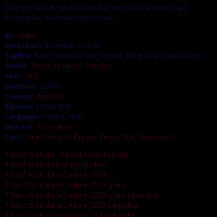
pasangan bisa mengatasi kesulitan tersebut untuk mencapai
kebahagiaan dan kedamaian bersama.
By:
admin
Posted on:
November 14, 2023
Tagline:
Four Countries. Four Couples. A Myriad of Complications
Genre:
Drama
,
Dramatic
,
Romance
Year:
2020
Duration:
100 Min
Country:
Australia
Release:
26 Nov 2020
Language:
English, Malti
Director:
Sarah Jayne
Cast:
Clara Francesca Pagone
,
Kelsey Gillis
,
Naomi Said
Barat Australia
Barat Australia gratis
Barat Australia gratis tanpa iklan
Barat Australia In Corpore (2020)
Barat Australia In Corpore (2020) gratis
Barat Australia In Corpore (2020) gratis tanpa iklan
Barat Australia In Corpore (2020) tanpa iklan
Barat Australia tanpa iklan
Barat gratis