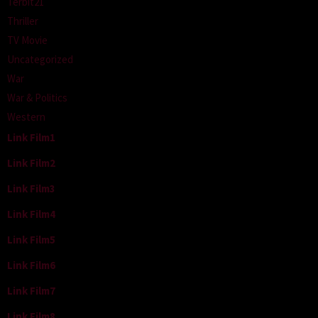
Terbit21
Thriller
TV Movie
Uncategorized
War
War & Politics
Western
Link Film1
Link Film2
Link Film3
Link Film4
Link Film5
Link Film6
Link Film7
Link Film8