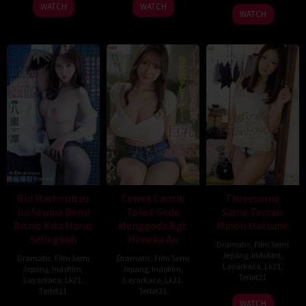
2026
2026
WATCH
WATCH
WATCH
Rin Hachimitsu
Cewek Cantik
Threesome
Ini Semua Demi
Toket Gede
Sama Teman
Bisnis Kita Harus
Menggoda Bgt
Minori Hatsune
Selingkuh
Himeka An
Dramatic
,
Film Semi
Jepang
,
Indofilm
,
Dramatic
,
Film Semi
Dramatic
,
Film Semi
Layarkaca
,
Lk21
,
Jepang
,
Indofilm
,
Jepang
,
Indofilm
,
Terbit21
Layarkaca
,
Lk21
,
Layarkaca
,
Lk21
,
Terbit21
Terbit21
WATCH