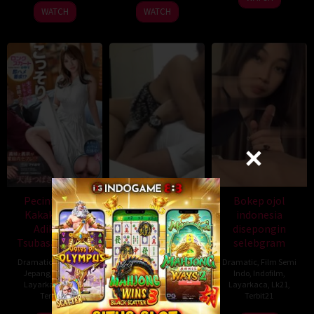
WATCH
WATCH
Pecinta Kntl
Bokep prank
Bokep ojol
Kakak Ipar &
grab digoyang
indonesia
Adik Ipar
cewek montok
disepongin
Tsubasa Amami
wot
selebgram
Dramatic
,
Film Semi
Dramatic
,
Film Semi
Dramatic
,
Film Semi
Jepang
,
Indofilm
,
Indo
,
Indofilm
,
Indo
,
Indofilm
,
Layarkaca
,
Lk21
,
Layarkaca
,
Lk21
,
Layarkaca
,
Lk21
,
Terbit21
Terbit21
Terbit21