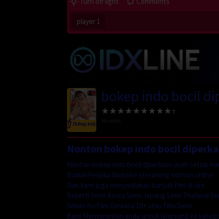
Turn off light
Comments
player 1
bokep indo bocil di
No votes
Nonton bokep indo bocil diperk
Nonton bokep indo bocil diperkaos ayah setiap ha
RumahPerjaka Website streaming nonton online
Dan kami juga menyediakan banyak film di sini
Seperti Semi Korea Semi Jepang Semi Thailand Se
Selain itu Film Dewasa 18+ atau Film Semi
Kami Menyarankan anda untuk langsung ke katego