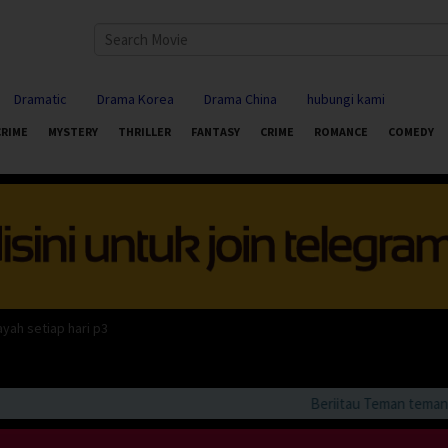
Dramatic
Drama Korea
Drama China
hubungi kami
CRIME
MYSTERY
THRILLER
FANTASY
CRIME
ROMANCE
COMEDY
yah setiap hari p3
Beriitau Teman teman bila 