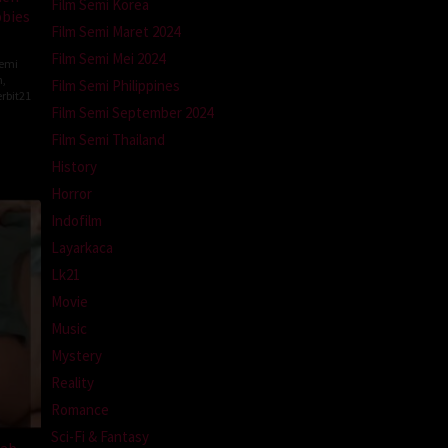
Film Semi Korea
bbies
Film Semi Maret 2024
Film Semi Mei 2024
Semi
m
,
Film Semi Philippines
rbit21
Film Semi September 2024
Film Semi Thailand
History
Horror
Indofilm
Layarkaca
Lk21
Movie
Music
Mystery
Reality
Romance
Sci-Fi & Fantasy
bab