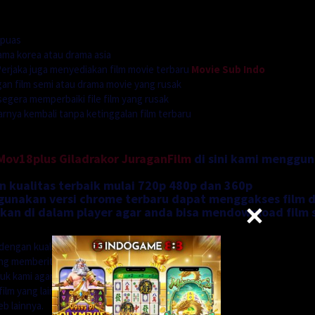
 puas
ama korea atau drama asia
rjaka juga menyediakan film movie terbaru
Movie Sub Indo
n film semi atau drama movie yang rusak
segera memperbaiki file film yang rusak
ya kembali tanpa ketinggalan film terbaru
Mov18plus
Giladrakor
JuraganFilm
di sini kami menggu
n kualitas terbaik mulai 720p 480p dan 360p
nakan versi chrome terbaru dapat menggakses film di
an di dalam player agar anda bisa mendownload film 
dengan kualitas
ung memberitahu kepada
uk kami agar kami dapat
ilm yang lain.
b lainnya.