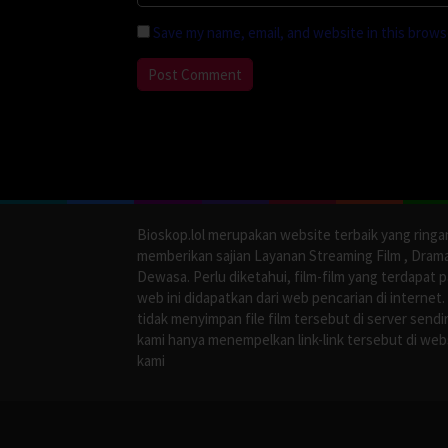
Save my name, email, and website in this brows
Bioskop.lol merupakan website terbaik yang ringa
memberikan sajian Layanan Streaming Film , Dram
Dewasa. Perlu diketahui, film-film yang terdapat 
web ini didapatkan dari web pencarian di internet.
tidak menyimpan file film tersebut di server sendir
kami hanya menempelkan link-link tersebut di web
kami