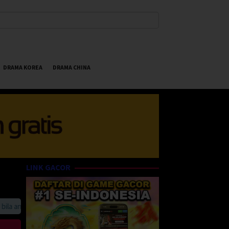
DRAMA KOREA
DRAMA CHINA
LINK GACOR
anda suka HappyBet188 Streaming Online