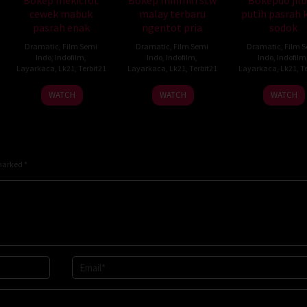
cewek mabuk
malay terbaru
putih pasrah 
pasrah enak
ngentot pria
sodok
Dramatic
,
Film Semi
Dramatic
,
Film Semi
Dramatic
,
Film 
Indo
,
Indofilm
,
Indo
,
Indofilm
,
Indo
,
Indofilm
Layarkaca
,
Lk21
,
Terbit21
Layarkaca
,
Lk21
,
Terbit21
Layarkaca
,
Lk21
,
Te
WATCH
WATCH
WATCH
 marked
*