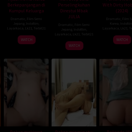
Berkepanjangan di
Perselingkuhan
With Dirty Ho
Kumpul Keluarga
Direstui Mbak
(2024)
JULIA
Dramatic
,
Film Semi
Dramatic
,
Film 
Jepang
,
Indofilm
,
Korea
,
Indofil
Dramatic
,
Film Semi
Layarkaca
,
Lk21
,
Terbit21
Layarkaca
,
Lk21
,
Te
Jepang
,
Indofilm
,
Layarkaca
,
Lk21
,
Terbit21
WATCH
WATCH
WATCH
Bokep mekicrot
Bokep minmin stw
Bokepdo jil