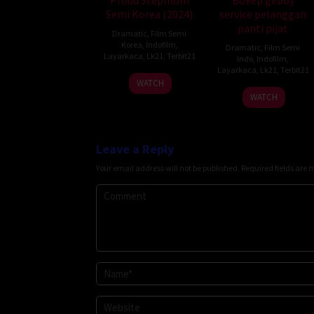
Semi Korea (2024)
service pelanggan
panti pijat
Dramatic
,
Film Semi
Korea
,
Indofilm
,
Dramatic
,
Film Semi
Layarkaca
,
Lk21
,
Terbit21
Indo
,
Indofilm
,
Layarkaca
,
Lk21
,
Terbit21
WATCH
WATCH
Leave a Reply
Your email address will not be published.
Required fields are