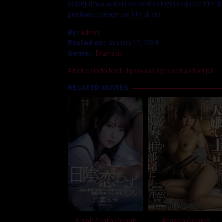
Selanjutnya apabila penonton ingin request film d
penikmat/penonton film di sini.
By:
admin
Posted on:
January 12, 2024
Genre:
Dramatic
bokep indo bocil diperkaos ayah setiap hari p3
RELATED MOVIES
Kisah Cinta Penuh
Atasan Genjot