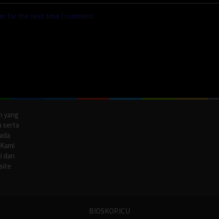
er for the next time I comment.
n yang
a serta
pada
 Kami
i dan
site
BIOSKOP.ICU