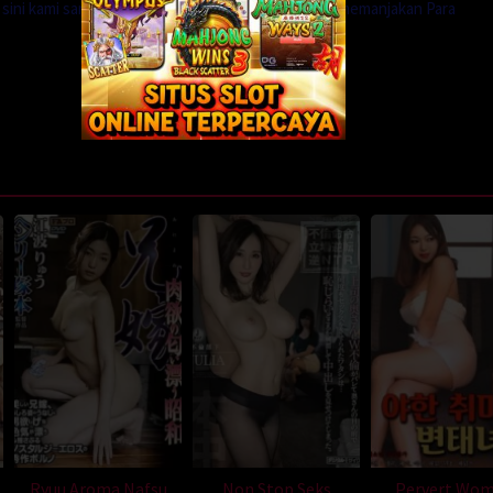
i sini kami sangat menerima agar koleksi kami lebih memanjakan Para
Ryuu Aroma Nafsu
Non Stop Seks
Pervert Wo