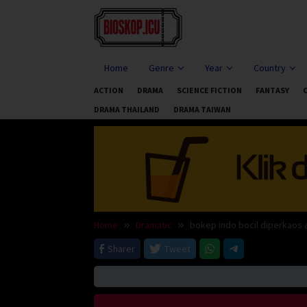
Skip
to
content
Home
Genre
Year
Country
ACTION
DRAMA
SCIENCE FICTION
FANTASY
DRAMA THAILAND
DRAMA TAIWAN
Home
Dramatic
bokep indo bocil diperkaos a
Sharer
Tweet