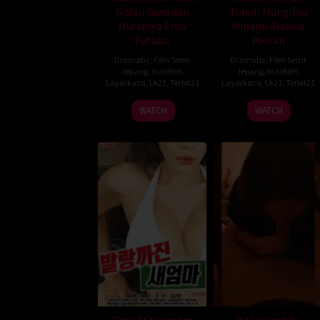
Nafsu Guru dan
Tubuh Mungilku
Muridnya Ema
Minami Aizawa
Futaba
Pasrah
Dramatic
,
Film Semi
Dramatic
,
Film Semi
Jepang
,
Indofilm
,
Jepang
,
Indofilm
,
Layarkaca
,
Lk21
,
Terbit21
Layarkaca
,
Lk21
,
Terbit21
WATCH
WATCH
Proud Stepmom
Bokep gebby