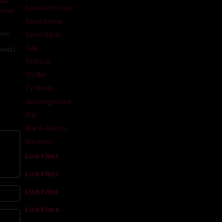
Science Fiction
kena
Serial Anime
Semi
Serial Barat
,
Talk
rbit21
Terbit21
Thriller
TV Movie
Uncategorized
War
War & Politics
Western
Link Film1
Link Film2
Link Film3
Link Film4