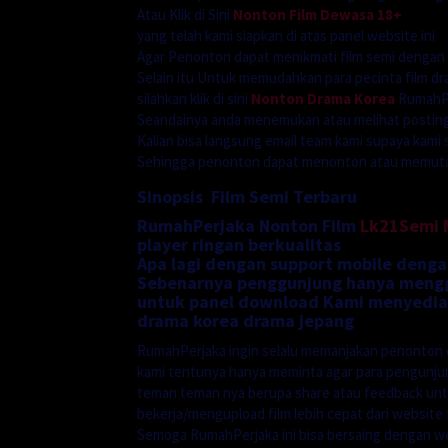
Atau Klik di Sini
Nonton Film Dewasa 18+
yang telah kami siapkan di atas panel website ini
Agar Penonton dapat menikmati film semi dengan
Selain itu Untuk memudahkan para pecinta film dr
silahkan klik di sini
Nonton Drama Korea
RumahPe
Seandainya anda menemukan atau melihat postinga
Kalian bisa langsung email team kami supaya kami 
Sehingga penonton dapat menonton atau memutarn
Sinopsis Film Semi Terbaru
RumahPerjaka Nonton Film
Lk21Semi
player ringan berkualitas
Apa lagi dengan support mobile denga
Sebenarnya penggunjung hanya menggu
untuk panel download Kami menyediak
drama korea drama jepang
RumahPerjaka ingin selalu memanjakan penonton 
kami tentunya hanya meminta agar para pengunj
teman teman nya berupa share atau feedback unt
bekerja/mengupload film lebih cepat dari website f
Semoga RumahPerjaka ini bisa bersaing dengan we