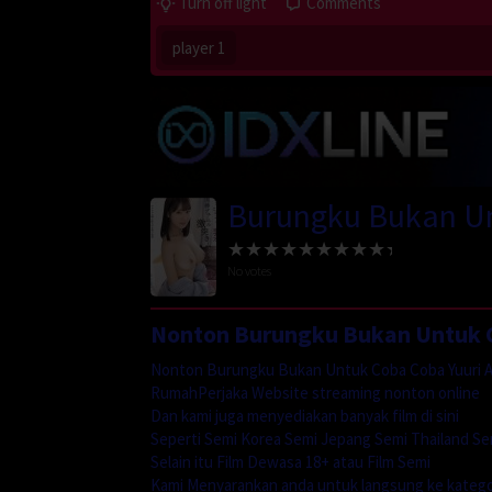
Turn off light
Comments
player 1
Burungku Bukan Un
No votes
Nonton Burungku Bukan Untuk C
Nonton Burungku Bukan Untuk Coba Coba Yuuri A
RumahPerjaka Website streaming nonton online
Dan kami juga menyediakan banyak film di sini
Seperti Semi Korea Semi Jepang Semi Thailand Se
Selain itu Film Dewasa 18+ atau Film Semi
Kami Menyarankan anda untuk langsung ke katego