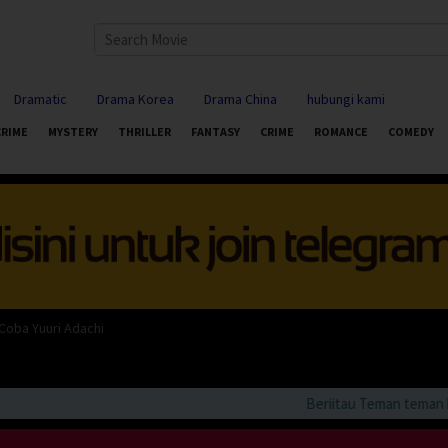
Dramatic
Drama Korea
Drama China
hubungi kami
CRIME
MYSTERY
THRILLER
FANTASY
CRIME
ROMANCE
COMEDY
Coba Yuuri Adachi
Beriitau Teman teman bila 