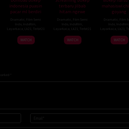
indonesia puasin
terbaru jilbab
mahasiswi ch
pacar ml berdiri
hitam ngewe
goyang
Dramatic
,
Film Semi
Dramatic
,
Film Semi
Dramatic
,
Film 
Indo
,
Indofilm
,
Indo
,
Indofilm
,
Indo
,
Indofilm
Layarkaca
,
Lk21
,
Terbit21
Layarkaca
,
Lk21
,
Terbit21
Layarkaca
,
Lk21
,
Te
WATCH
WATCH
WATCH
 marked
*