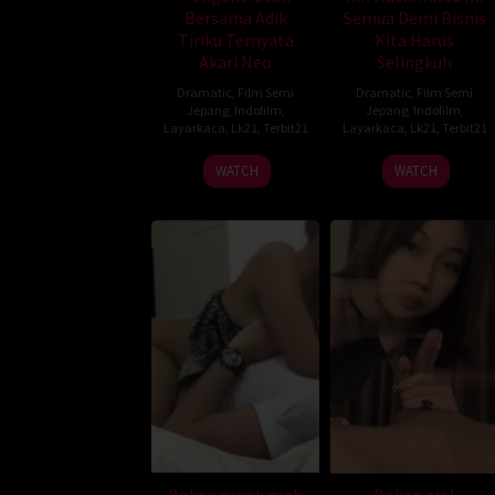
Bersama Adik
Semua Demi Bisnis
Tiriku Ternyata
Kita Harus
Akari Neo
Selingkuh
Dramatic
,
Film Semi
Dramatic
,
Film Semi
Jepang
,
Indofilm
,
Jepang
,
Indofilm
,
Layarkaca
,
Lk21
,
Terbit21
Layarkaca
,
Lk21
,
Terbit21
WATCH
WATCH
Bokep prank grab
Bokep ojol