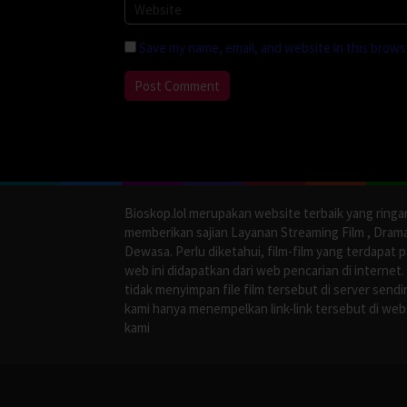
Save my name, email, and website in this brows
Bioskop.lol merupakan website terbaik yang ringa
memberikan sajian Layanan Streaming Film , Dram
Dewasa. Perlu diketahui, film-film yang terdapat 
web ini didapatkan dari web pencarian di internet.
tidak menyimpan file film tersebut di server sendir
kami hanya menempelkan link-link tersebut di web
kami