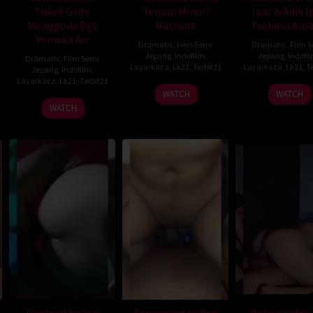
Toket Gede
Teman Minori
Ipar & Adik I
Menggoda Bgt
Hatsune
Tsubasa Am
Himeka An
Dramatic
,
Film Semi
Dramatic
,
Film 
Jepang
,
Indofilm
,
Jepang
,
Indofi
Dramatic
,
Film Semi
Layarkaca
,
Lk21
,
Terbit21
Layarkaca
,
Lk21
,
Te
Jepang
,
Indofilm
,
Layarkaca
,
Lk21
,
Terbit21
WATCH
WATCH
WATCH
Donload bokep
Streaming bokep
Bokep nafsu l