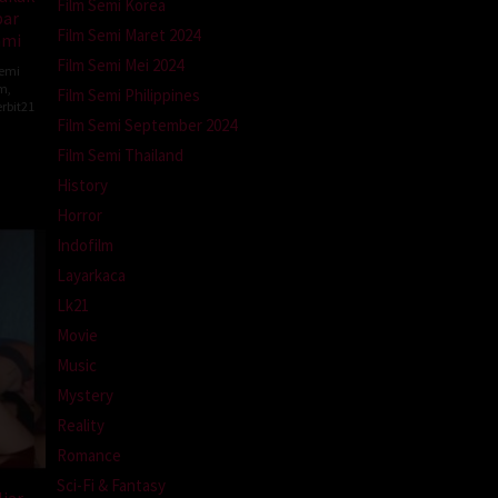
Film Semi Korea
par
Film Semi Maret 2024
ami
Film Semi Mei 2024
Semi
lm
,
Film Semi Philippines
rbit21
Film Semi September 2024
Film Semi Thailand
History
Horror
Indofilm
Layarkaca
Lk21
Movie
Music
Mystery
Reality
Romance
Sci-Fi & Fantasy
iar