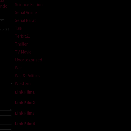
Science Fiction
indo
Serial Anime
Semi
Serial Barat
,
Talk
rbit21
Terbit21
Thriller
TV Movie
Uncategorized
War
War & Politics
Western
Link Film1
Link Film2
Link Film3
Link Film4