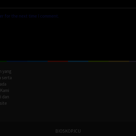
er for the next time I comment.
n yang
a serta
pada
 Kami
i dan
site
BIOSKOP.ICU