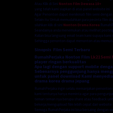
Atau Klik di Sini
Nonton Film Dewasa 18+
yang telah kami siapkan di atas panel website ini
Agar Penonton dapat menikmati film semi dengan
Selain itu Untuk memudahkan para pecinta film dr
silahkan klik di sini
Nonton Drama Korea
RumahPe
Seandainya anda menemukan atau melihat postinga
Kalian bisa langsung email team kami supaya kami 
Sehingga penonton dapat menonton atau memutarn
Sinopsis Film Semi Terbaru
RumahPerjaka Nonton Film
Lk21Semi
player ringan berkualitas
Apa lagi dengan support mobile denga
Sebenarnya penggunjung hanya menggu
untuk panel download Kami menyediak
drama korea drama jepang
RumahPerjaka ingin selalu memanjakan penonton 
kami tentunya hanya meminta agar para pengunj
teman teman nya berupa share atau feedback unt
bekerja/mengupload film lebih cepat dari website f
Semoga RumahPerjaka ini bisa bersaing dengan we