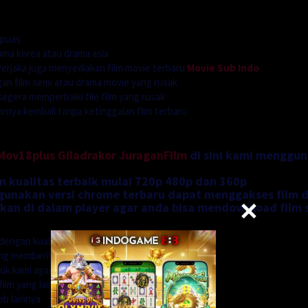
 puas
ama korea atau drama asia
rjaka juga menyediakan film movie terbaru
Movie Sub Indo
n film semi atau drama movie yang rusak
segera memperbaiki file film yang rusak
ya kembali tanpa ketinggalan film terbaru
Mov18plus
Giladrakor
JuraganFilm
di sini kami menggu
n kualitas terbaik mulai 720p 480p dan 360p
nakan versi chrome terbaru dapat menggakses film di
an di dalam player agar anda bisa mendownload film 
dengan kualitas
ung memberitahu kepada
uk kami agar kami dapat
ilm yang lain.
b lainnya.