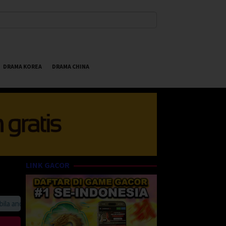
DRAMA KOREA
DRAMA CHINA
LINK GACOR
anda suka HappyBet188 Streaming Online