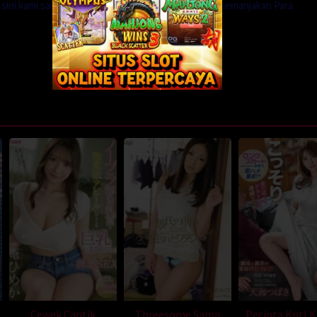
i sini kami sangat menerima agar koleksi kami lebih memanjakan Para
Cewek Cantik
Threesome Sama
Pecinta Kntl 