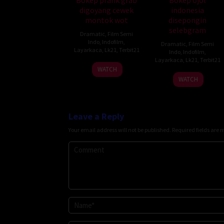
digoyang cewek
indonesia
montok wot
disepongin
selebgram
Dramatic
,
Film Semi
Indo
,
Indofilm
,
Dramatic
,
Film Semi
Layarkaca
,
Lk21
,
Terbit21
Indo
,
Indofilm
,
Layarkaca
,
Lk21
,
Terbit21
WATCH
WATCH
Leave a Reply
Your email address will not be published.
Required fields are