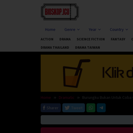
Skip
to
content
Home
Genre
Year
Country
ACTION
DRAMA
SCIENCE FICTION
FANTASY
DRAMA THAILAND
DRAMA TAIWAN
Home
Dramatic
Burungku Bukan Untuk Coba 
Sharer
Tweet