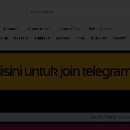
Dramatic
Drama Korea
Drama China
hubungi kami
CRIME
MYSTERY
THRILLER
FANTASY
CRIME
ROMANCE
COMEDY
Beriitau Teman teman bila