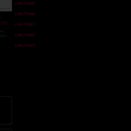
Link Film5
Link Film6
E
026)
Link Film7
vie
,
Link Film8
apan
Link Film9
da