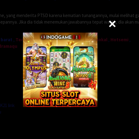
ne, yang menderita PTSD karena kematian tunangannya, mulai melihat g
annya. Jika dia tidak menemukan jawabannya tepat waktu, dia akan mat
 barat
,
Terbit21
,
Lk21
,
Dunia21
,
Bos21
,
Semilokal
,
Hotsemi
,
dramaqu
K21 link
u