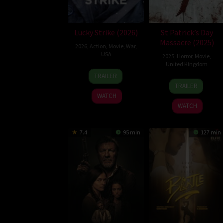
Lucky Strike (2026)
St Patrick’s Day
Massacre (2025)
2026
,
Action
,
Movie
,
War
,
USA
2025
,
Horror
,
Movie
,
United Kingdom
26
Rod
TRAILER
10
Steve
Jun
Lurie
TRAILER
Mar
Lawson
2026
WATCH
2025
WATCH
7.4
95 min
127 min