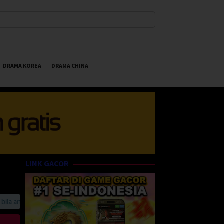
DRAMA KOREA
DRAMA CHINA
LINK GACOR
 anda suka HappyBet188 Streaming Online