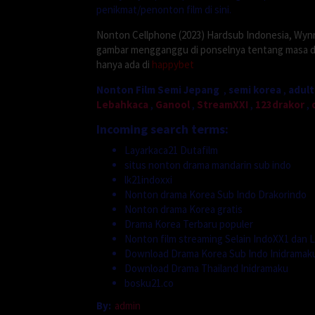
penikmat/penonton film di sini.
Nonton Cellphone (2023) Hardsub Indonesia, Wyn
gambar mengganggu di ponselnya tentang masa dep
hanya ada di
happybet
Nonton Film Semi Jepang
,
semi korea
,
adult
Lebahkaca
,
Ganool
,
StreamXXI
,
123drakor
,
Incoming search terms:
Layarkaca21 Dutafilm
situs nonton drama mandarin sub indo
lk21indoxxi
Nonton drama Korea Sub Indo Drakorindo
Nonton drama Korea gratis
Drama Korea Terbaru populer
Nonton film streaming Selain IndoXX1 dan L
Download Drama Korea Sub Indo Inidramak
Download Drama Thailand Inidramaku
bosku21.co
By:
admin