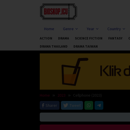
Skip
to
content
Home
Genre
Year
Country
ACTION
DRAMA
SCIENCE FICTION
FANTASY
DRAMA THAILAND
DRAMA TAIWAN
Home
2023
Cellphone (2023)
Sharer
Tweet