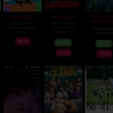
Evolution (2026)
Lockbox (2026)
The Deadly Li
Mermaid (20
2026
,
Animation
,
2026
,
Horror
,
Movie
,
Comedy
,
Family
,
Movie
,
Canada
,
United
2026
,
Horror
,
Mov
Spain
Kingdom
,
USA
United Kingd
6
Julio
2
Daniel
6
Came
WATCH
TRAILER
TRAILER
Feb
Soto
Jul
Stamm
Mar
Uzok
2026
Gurpide
2026
2026
WATCH
WATCH
6.5
103 min
6.038
8.7
1