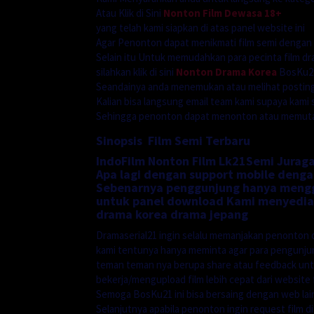
Atau Klik di Sini
Nonton Film Dewasa 18+
yang telah kami siapkan di atas panel website ini
Agar Penonton dapat menikmati film semi dengan
Selain itu Untuk memudahkan para pecinta film dr
silahkan klik di sini
Nonton Drama Korea
BosKu21
Seandainya anda menemukan atau melihat postinga
Kalian bisa langsung email team kami supaya kami 
Sehingga penonton dapat menonton atau memutarn
Sinopsis Film Semi Terbaru
IndoFilm Nonton Film Lk21Semi Juraga
Apa lagi dengan support mobile denga
Sebenarnya penggunjung hanya menggu
untuk panel download Kami menyediak
drama korea drama jepang
Dramaserial21 ingin selalu memanjakan penonton 
kami tentunya hanya meminta agar para pengunj
teman teman nya berupa share atau feedback unt
bekerja/mengupload film lebih cepat dari website f
Semoga BosKu21 ini bisa bersaing dengan web lai
Selanjutnya apabila penonton ingin request film d