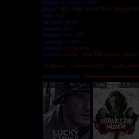
Posted on:
March 13, 2024
Genre:
2023
,
Drama
,
Horror
,
Movie
,
Mystery
,
Thri
Year:
2023
Duration:
88 Min
Country:
USA
Release:
20 Oct 2023
Language:
English
Director:
Luke Sommer
Cast:
Jared Noble
,
Justin Malik Jackson
,
Whitney
Cellphone
Cellphone (2023)
grieving wido
RELATED MOVIES
7.4
102 min
6.8
83 min