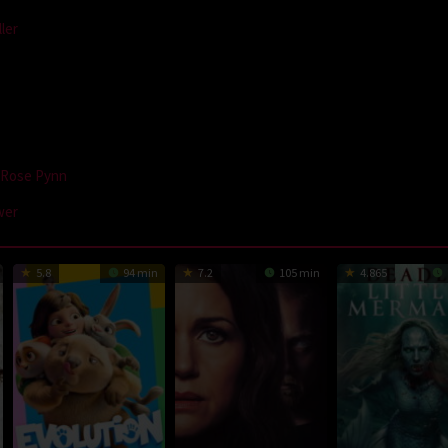
ller
 Rose Pynn
wer
5.8
94 min
7.2
105 min
4.865