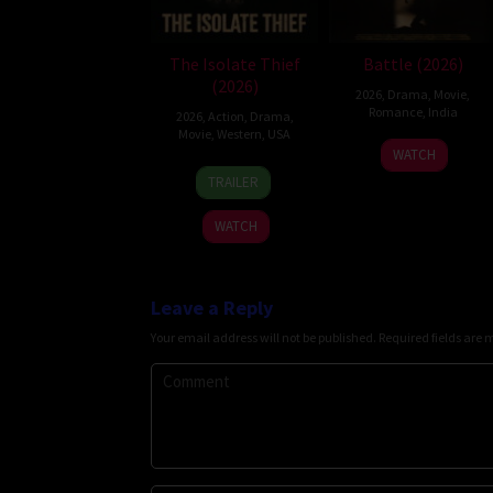
The Isolate Thief
Battle (2026)
(2026)
2026
,
Drama
,
Movie
,
Romance
,
India
2026
,
Action
,
Drama
,
Movie
,
Western
,
USA
24
Narayanan
WATCH
10
John
Apr
TRAILER
Jul
Suits
2026
2026
WATCH
Leave a Reply
Your email address will not be published.
Required fields are