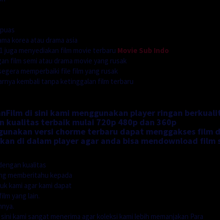
 puas
ama korea atau drama asia
 juga menyediakan film movie terbaru
Movie Sub Indo
n film semi atau drama movie yang rusak
segera memperbaiki file film yang rusak
ya kembali tanpa ketinggalan film terbaru
nFilm di sini kami menggunakan player ringan berkuali
n kualitas terbaik mulai 720p 480p dan 360p
nakan versi chorme terbaru dapat menggakses film di
an di dalam player agar anda bisa mendownload film 
dengan kualitas
ung memberitahu kepada
uk kami agar kami dapat
ilm yang lain.
nnya.
i sini kami sangat menerima agar koleksi kami lebih memanjakan Para