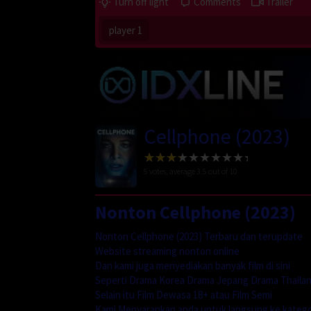
Turn off light
Comments
Trailer
player 1
Cellphone (2023)
5
votes, average
3.5
out of 10
Nonton Cellphone (2023)
Nonton Cellphone (2023) Terbaru dan terupdate
Website streaming nonton online
Dan kami juga menyediakan banyak film di sini
Seperti Drama Korea Drama Jepang Drama Thailan
Selain itu Film Dewasa 18+ atau Film Semi
Kami Menyarankan anda untuk langsung ke katego