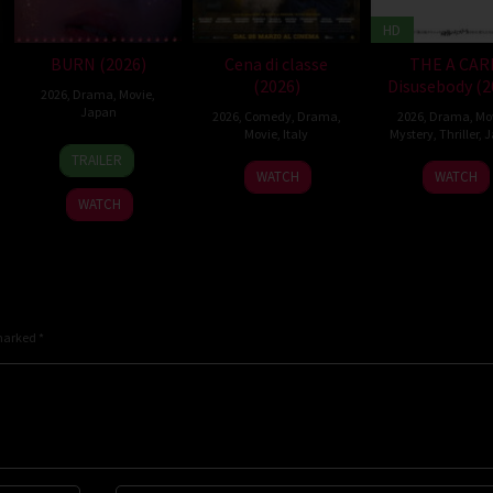
HD
BURN (2026)
Cena di classe
THE A CAR
(2026)
Disusebody (2
2026
,
Drama
,
Movie
,
Japan
2026
,
Comedy
,
Drama
,
2026
,
Drama
,
Mo
Movie
,
Italy
Mystery
,
Thriller
,
J
10
Makoto
TRAILER
26
Francesco
15
Kôki
Apr
Nagahisa
WATCH
WATCH
Mar
Mandelli
May
Yoshi
2026
WATCH
2026
2026
 marked
*