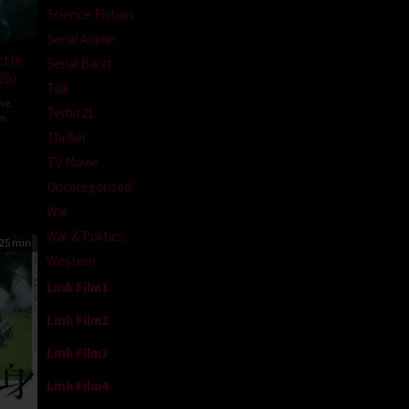
Science Fiction
Serial Anime
ttle
Serial Barat
26)
Talk
ie
,
Terbit21
om
Thriller
ron
TV Movie
a
Uncategorized
War
War & Politics
25 min
Western
Link Film1
Link Film2
Link Film3
Link Film4