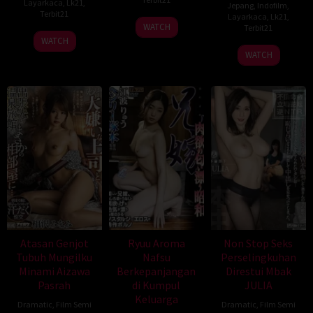
Layarkaca
,
Lk21
,
Jepang
,
Indofilm
,
Terbit21
Layarkaca
,
Lk21
,
WATCH
Terbit21
WATCH
WATCH
Atasan Genjot
Ryuu Aroma
Non Stop Seks
Tubuh Mungilku
Nafsu
Perselingkuhan
Minami Aizawa
Berkepanjangan
Direstui Mbak
Pasrah
di Kumpul
JULIA
Keluarga
Dramatic
,
Film Semi
Dramatic
,
Film Semi