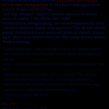
Giladrakor
JuraganFilm
di sini kami menggunakan
player ringan berkualitas
Apa lagi dengan support mobile dengan kualitas
terbaik mulai 720p 480p dan 360p
Sebenarnya penggunjung hanya menggunakan versi
chrome terbaru dapat menggakses film di sini untuk
panel download Kami menyediakan di dalam player
agar anda bisa mendownload film semi drama korea
drama jepang
RumahPerjaka ingin selalu memanjakan penonton dengan kualitas
kami tentunya hanya meminta agar para pengunjung memberitahu
kepada
teman teman nya berupa share atau feedback untuk kami agar kami
dapat
bekerja/mengupload film lebih cepat dari website film yang lain.
Semoga RumahPerjaka ini bisa bersaing dengan web lainnya.
Selanjutnya apabila penonton ingin request film di sini kami sangat
menerima agar koleksi kami lebih memanjakan Para
penikmat/penonton film di sini.
By:
admin
Posted on:
January 15, 2024