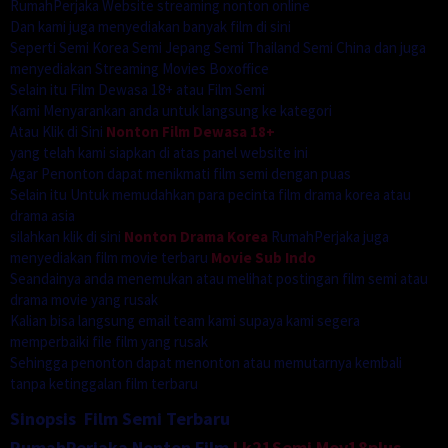
RumahPerjaka Website streaming nonton online
Dan kami juga menyediakan banyak film di sini
Seperti Semi Korea Semi Jepang Semi Thailand Semi China dan juga
menyediakan Streaming Movies Boxoffice
Selain itu Film Dewasa 18+ atau Film Semi
Kami Menyarankan anda untuk langsung ke kategori
Atau Klik di Sini
Nonton Film Dewasa 18+
yang telah kami siapkan di atas panel website ini
Agar Penonton dapat menikmati film semi dengan puas
Selain itu Untuk memudahkan para pecinta film drama korea atau
drama asia
silahkan klik di sini
Nonton Drama Korea
RumahPerjaka juga
menyediakan film movie terbaru
Movie Sub Indo
Seandainya anda menemukan atau melihat postingan film semi atau
drama movie yang rusak
Kalian bisa langsung email team kami supaya kami segera
memperbaiki file film yang rusak
Sehingga penonton dapat menonton atau memutarnya kembali
tanpa ketinggalan film terbaru
Sinopsis Film Semi Terbaru
RumahPerjaka Nonton Film
Lk21Semi
Mov18plus