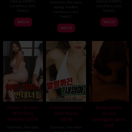
Jepang
,
Indofilm
,
Jepang
,
Indofilm
,
Dramatic
,
Film Semi
Layarkaca
,
Lk21
,
Layarkaca
,
Lk21
,
Jepang
,
Indofilm
,
Terbit21
Terbit21
Layarkaca
,
Lk21
,
Terbit21
WATCH
WATCH
WATCH
Pervert Women
Proud Stepmom
Bokep gebby
With Dirty
Semi Korea
service
Hobbies (2024)
(2024)
pelanggan panti
pijat
Dramatic
,
Film Semi
Dramatic
,
Film Semi
Korea
,
Indofilm
,
Korea
,
Indofilm
,