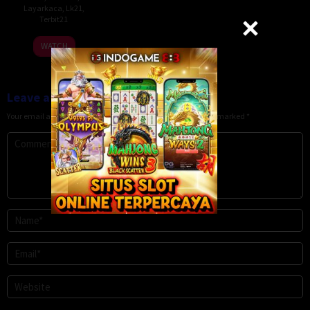
Layarkaca
,
Lk21
,
Terbit21
WATCH
Leave a Reply
Your email address will not be published.
Required fields are marked
*