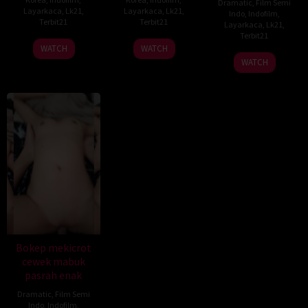
Dramatic
,
Film Semi
Layarkaca
,
Lk21
,
Layarkaca
,
Lk21
,
Indo
,
Indofilm
,
Terbit21
Terbit21
Layarkaca
,
Lk21
,
Terbit21
WATCH
WATCH
WATCH
Bokep mekicrot
cewek mabuk
pasrah enak
Dramatic
,
Film Semi
Indo
,
Indofilm
,