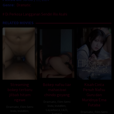
Genre:
Dramatic
Di Perkosa Langganan Sendiri Rio Asahi
RELATED MOVIES
Streaming
Bokep nafsu liar
Kisah Cinta
bokep terbaru
mahasiswi
Penuh Nafsu
jilbab hitam
chindo goyang
Guru dan
ngewe
Muridnya Ema
Dramatic
,
Film Semi
Futaba
Indo
,
Indofilm
,
Dramatic
,
Film Semi
Layarkaca
,
Lk21
,
Indo
,
Indofilm
,
Dramatic
,
Film Semi
Terbit21