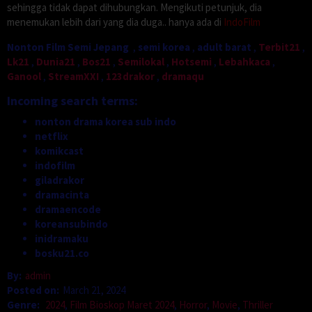
sehingga tidak dapat dihubungkan. Mengikuti petunjuk, dia
menemukan lebih dari yang dia duga.. hanya ada di
IndoFilm
Nonton Film Semi Jepang
,
semi korea
,
adult barat
,
Terbit21
,
Lk21
,
Dunia21
,
Bos21
,
Semilokal
,
Hotsemi
,
Lebahkaca
,
Ganool
,
StreamXXI
,
123drakor
,
dramaqu
Incoming search terms:
nonton drama korea sub indo
netflix
komikcast
indofilm
giladrakor
dramacinta
dramaencode
koreansubindo
inidramaku
bosku21.co
By:
admin
Posted on:
March 21, 2024
Genre:
2024
,
Film Bioskop Maret 2024
,
Horror
,
Movie
,
Thriller