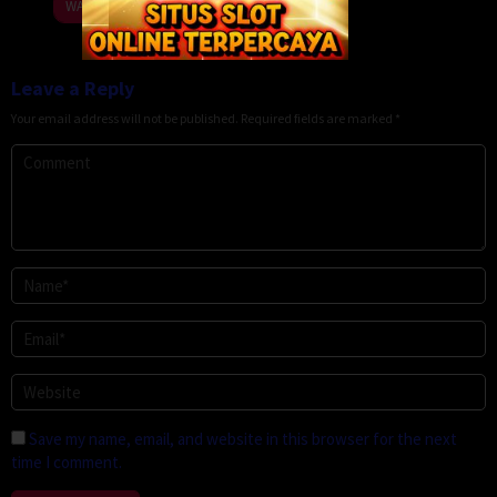
15
Kôki
WATCH
May
Yoshida
2026
Leave a Reply
Your email address will not be published.
Required fields are marked
*
Save my name, email, and website in this browser for the next
time I comment.