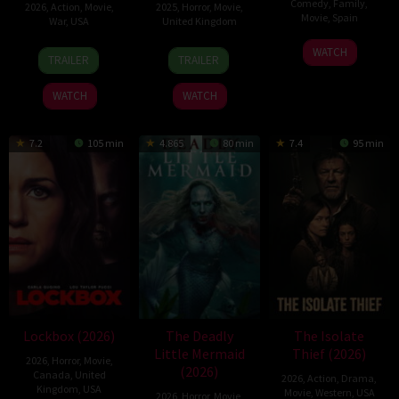
Comedy
,
Family
,
2026
,
Action
,
Movie
,
2025
,
Horror
,
Movie
,
Movie
,
Spain
War
,
USA
United Kingdom
6
Julio
26
Rod
10
Steve
WATCH
TRAILER
TRAILER
Feb
Soto
Jun
Lurie
Mar
Lawson
2026
Gurpide
2026
2025
WATCH
WATCH
7.2
105 min
4.865
80 min
7.4
95 min
Lockbox (2026)
The Deadly
The Isolate
Little Mermaid
Thief (2026)
2026
,
Horror
,
Movie
,
(2026)
Canada
,
United
2026
,
Action
,
Drama
,
Kingdom
,
USA
Movie
,
Western
,
USA
2026
,
Horror
,
Movie
,