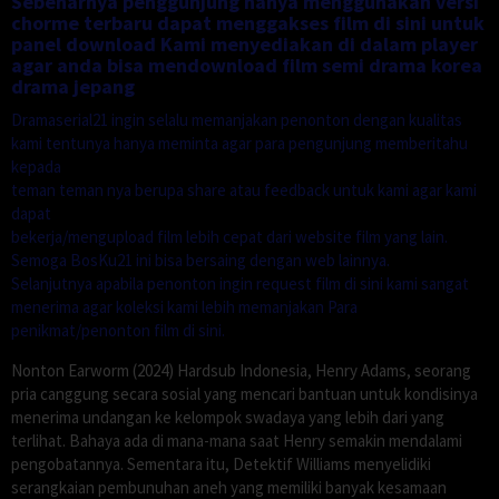
Sebenarnya penggunjung hanya menggunakan versi
chorme terbaru dapat menggakses film di sini untuk
panel download Kami menyediakan di dalam player
agar anda bisa mendownload film semi drama korea
drama jepang
Dramaserial21 ingin selalu memanjakan penonton dengan kualitas
kami tentunya hanya meminta agar para pengunjung memberitahu
kepada
teman teman nya berupa share atau feedback untuk kami agar kami
dapat
bekerja/mengupload film lebih cepat dari website film yang lain.
Semoga BosKu21 ini bisa bersaing dengan web lainnya.
Selanjutnya apabila penonton ingin request film di sini kami sangat
menerima agar koleksi kami lebih memanjakan Para
penikmat/penonton film di sini.
Nonton Earworm (2024) Hardsub Indonesia, Henry Adams, seorang
pria canggung secara sosial yang mencari bantuan untuk kondisinya
menerima undangan ke kelompok swadaya yang lebih dari yang
terlihat. Bahaya ada di mana-mana saat Henry semakin mendalami
pengobatannya. Sementara itu, Detektif Williams menyelidiki
serangkaian pembunuhan aneh yang memiliki banyak kesamaan