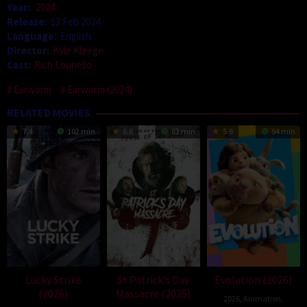
Year:
2024
Release:
13 Feb 2024
Language:
English
Director:
Kyle Kleege
Cast:
Rich Lounello
Earworm
Earworm (2024)
RELATED MOVIES
7.4
102 min
6.8
83 min
5.8
94 min
Lucky Strike
St Patrick’s Day
Evolution (2026)
(2026)
Massacre (2025)
2026
,
Animation
,