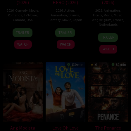
(2026)
HERO (2026)
(2026)
2026
,
Comedy
,
Movie
,
2026
,
Action
,
2026
,
Animation
,
Romance
,
TV Movie
,
Animation
,
Drama
,
Horror
,
Movie
,
Music
,
Canada
,
USA
Fantasy
,
Movie
,
Japan
War
,
Belgium
,
France
,
Netherlands
11
Christopher
7
Yuki
TRAILER
TRAILER
22
Hisko
Apr
Giroux
Aug
Igarashi
TRAILER
Jun
Hulsing
2026
2026
WATCH
WATCH
2026
WATCH
130 min
6
89 min
Ang Modista
Love Oh Love
The Penance