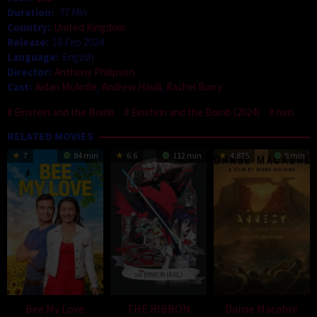
Duration:
77 Min
Country:
United Kingdom
Release:
16 Feb 2024
Language:
English
Director:
Anthony Philipson
Cast:
Aidan McArdle
,
Andrew Havill
,
Rachel Barry
Einstein and the Bomb
Einstein and the Bomb (2024)
nazi
RELATED MOVIES
7
84 min
6.6
112 min
4.875
5 min
Bee My Love
THE RIBBON
Danse Macabre