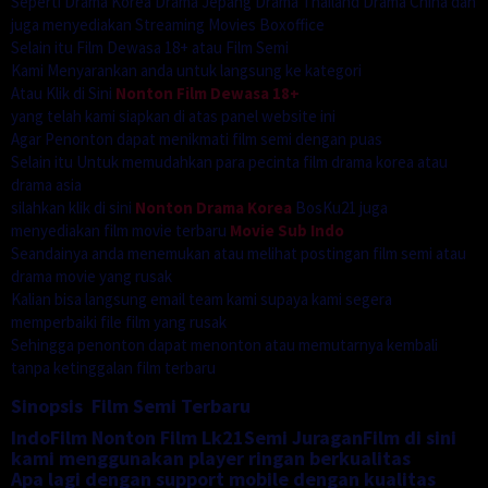
Seperti Drama Korea Drama Jepang Drama Thailand Drama China dan
juga menyediakan Streaming Movies Boxoffice
Selain itu Film Dewasa 18+ atau Film Semi
Kami Menyarankan anda untuk langsung ke kategori
Atau Klik di Sini
Nonton Film Dewasa 18+
yang telah kami siapkan di atas panel website ini
Agar Penonton dapat menikmati film semi dengan puas
Selain itu Untuk memudahkan para pecinta film drama korea atau
drama asia
silahkan klik di sini
Nonton Drama Korea
BosKu21 juga
menyediakan film movie terbaru
Movie Sub Indo
Seandainya anda menemukan atau melihat postingan film semi atau
drama movie yang rusak
Kalian bisa langsung email team kami supaya kami segera
memperbaiki file film yang rusak
Sehingga penonton dapat menonton atau memutarnya kembali
tanpa ketinggalan film terbaru
Sinopsis Film Semi Terbaru
IndoFilm Nonton Film Lk21Semi JuraganFilm di sini
kami menggunakan player ringan berkualitas
Apa lagi dengan support mobile dengan kualitas