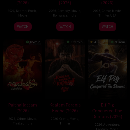
(2026)
(2026)
(2026)
2026
,
Drama
,
Erotic
,
2026
,
Comedy
,
Movie
,
2026
,
Crime
,
Movie
,
Movie
Romance
,
India
Thriller
,
USA
10
Magesh
22
WATCH
WATCH
WATCH
Jul
Rajendran
Jun
2026
2026
85 min
139 min
4
98 min
Paithallattam
Kaalam Paranja
Elf Pig
(2026)
Kadha (2026)
Conquered The
Demons (2026)
2026
,
Crime
,
Movie
,
2026
,
Crime
,
Movie
,
Thriller
,
India
Thriller
2026
,
Adventure
,
Fantasy
,
Movie