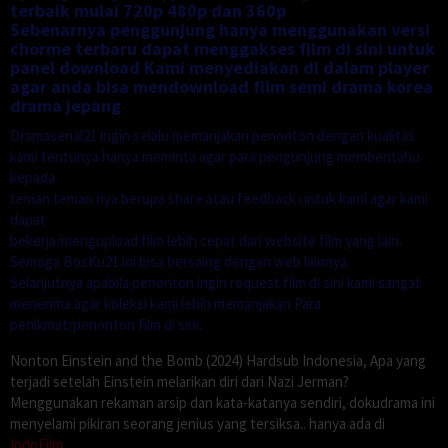
terbaik mulai 720p 480p dan 360p
Sebenarnya penggunjung hanya menggunakan versi
chorme terbaru dapat menggakses film di sini untuk
panel download Kami menyediakan di dalam player
agar anda bisa mendownload film semi drama korea
drama jepang
Dramaserial21 ingin selalu memanjakan penonton dengan kualitas
kami tentunya hanya meminta agar para pengunjung memberitahu
kepada
teman teman nya berupa share atau feedback untuk kami agar kami
dapat
bekerja/mengupload film lebih cepat dari website film yang lain.
Semoga BosKu21 ini bisa bersaing dengan web lainnya.
Selanjutnya apabila penonton ingin request film di sini kami sangat
menerima agar koleksi kami lebih memanjakan Para
penikmat/penonton film di sini.
Nonton Einstein and the Bomb (2024) Hardsub Indonesia, Apa yang
terjadi setelah Einstein melarikan diri dari Nazi Jerman?
Menggunakan rekaman arsip dan kata-katanya sendiri, dokudrama ini
menyelami pikiran seorang jenius yang tersiksa.. hanya ada di
IndoFilm