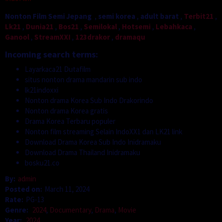
Nonton Film Semi Jepang
,
semi korea
,
adult barat
,
Terbit21
,
Lk21
,
Dunia21
,
Bos21
,
Semilokal
,
Hotsemi
,
Lebahkaca
,
Ganool
,
StreamXXI
,
123drakor
,
dramaqu
Incoming search terms:
Layarkaca21 Dutafilm
situs nonton drama mandarin sub indo
lk21indoxxi
Nonton drama Korea Sub Indo Drakorindo
Nonton drama Korea gratis
Drama Korea Terbaru populer
Nonton film streaming Selain IndoXX1 dan LK21 link
Download Drama Korea Sub Indo Inidramaku
Download Drama Thailand Inidramaku
bosku21.co
By:
admin
Posted on:
March 11, 2024
Rate:
PG-13
Genre:
2024
,
Documentary
,
Drama
,
Movie
Year:
2024