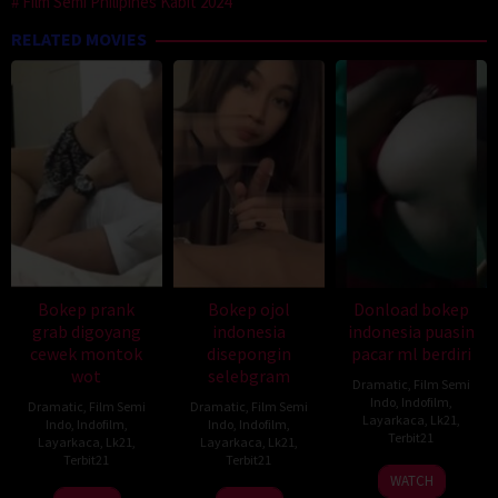
Film Semi Philipines Kabit 2024
RELATED MOVIES
Bokep prank
Bokep ojol
Donload bokep
grab digoyang
indonesia
indonesia puasin
cewek montok
disepongin
pacar ml berdiri
wot
selebgram
Dramatic
,
Film Semi
Indo
,
Indofilm
,
Dramatic
,
Film Semi
Dramatic
,
Film Semi
Layarkaca
,
Lk21
,
Indo
,
Indofilm
,
Indo
,
Indofilm
,
Terbit21
Layarkaca
,
Lk21
,
Layarkaca
,
Lk21
,
Terbit21
Terbit21
WATCH