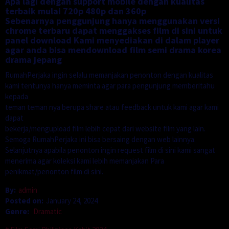
Apa lagi dengan support mobile dengan kualitas
terbaik mulai 720p 480p dan 360p
Sebenarnya penggunjung hanya menggunakan versi
chrome terbaru dapat menggakses film di sini untuk
panel download Kami menyediakan di dalam player
agar anda bisa mendownload film semi drama korea
drama jepang
RumahPerjaka ingin selalu memanjakan penonton dengan kualitas
kami tentunya hanya meminta agar para pengunjung memberitahu
kepada
teman teman nya berupa share atau feedback untuk kami agar kami
dapat
bekerja/mengupload film lebih cepat dari website film yang lain.
Semoga RumahPerjaka ini bisa bersaing dengan web lainnya.
Selanjutnya apabila penonton ingin request film di sini kami sangat
menerima agar koleksi kami lebih memanjakan Para
penikmat/penonton film di sini.
By:
admin
Posted on:
January 24, 2024
Genre:
Dramatic