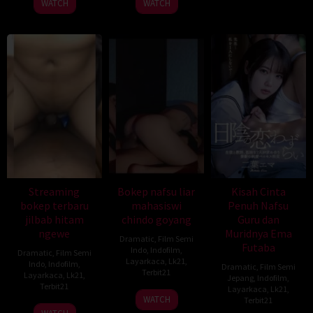
WATCH
WATCH
Streaming
Bokep nafsu liar
Kisah Cinta
bokep terbaru
mahasiswi
Penuh Nafsu
jilbab hitam
chindo goyang
Guru dan
ngewe
Muridnya Ema
Dramatic
,
Film Semi
Futaba
Indo
,
Indofilm
,
Dramatic
,
Film Semi
Layarkaca
,
Lk21
,
Indo
,
Indofilm
,
Dramatic
,
Film Semi
Terbit21
Layarkaca
,
Lk21
,
Jepang
,
Indofilm
,
Terbit21
Layarkaca
,
Lk21
,
WATCH
Terbit21