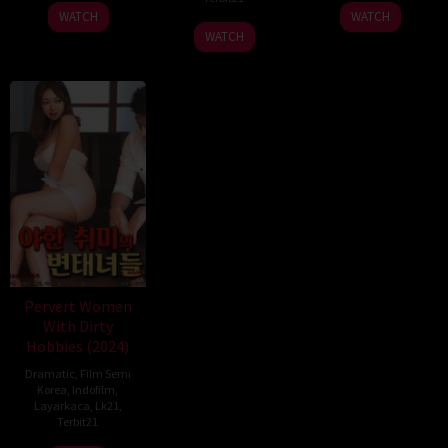
WATCH
WATCH
WATCH
Pervert Women
With Dirty
Hobbies (2024)
Dramatic
,
Film Semi
Korea
,
Indofilm
,
Layarkaca
,
Lk21
,
Terbit21