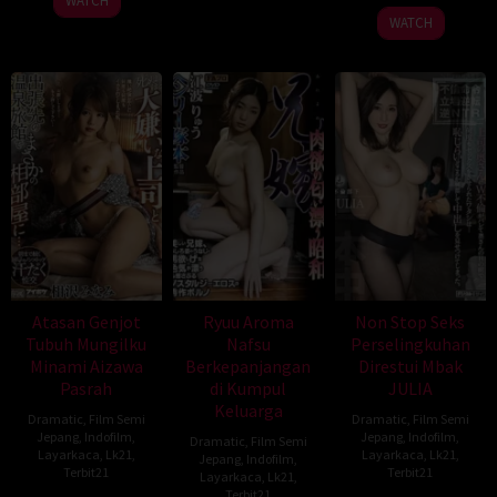
WATCH
WATCH
Atasan Genjot
Ryuu Aroma
Non Stop Seks
Tubuh Mungilku
Nafsu
Perselingkuhan
Minami Aizawa
Berkepanjangan
Direstui Mbak
Pasrah
di Kumpul
JULIA
Keluarga
Dramatic
,
Film Semi
Dramatic
,
Film Semi
Jepang
,
Indofilm
,
Jepang
,
Indofilm
,
Dramatic
,
Film Semi
Layarkaca
,
Lk21
,
Layarkaca
,
Lk21
,
Jepang
,
Indofilm
,
Terbit21
Terbit21
Layarkaca
,
Lk21
,
Terbit21