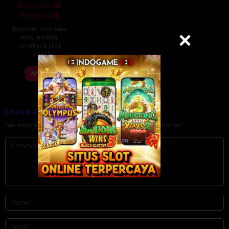
putih pasrah
kena sodok
Dramatic
,
Film Semi
Indo
,
Indofilm
,
Layarkaca
,
Lk21
,
Terbit21
WATCH
Leave a Reply
Your email address will not be published.
Required fields are marked
*