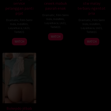
service
cewek mabuk
stw malay
pelanggan panti
pasrah enak
terbaru ngentot
pijat
pria
Dramatic
,
Film Semi
Indo
,
Indofilm
,
Dramatic
,
Film Semi
Dramatic
,
Film Semi
Layarkaca
,
Lk21
,
Indo
,
Indofilm
,
Indo
,
Indofilm
,
Terbit21
Layarkaca
,
Lk21
,
Layarkaca
,
Lk21
,
Terbit21
Terbit21
WATCH
WATCH
WATCH
Bokepdo jilbab