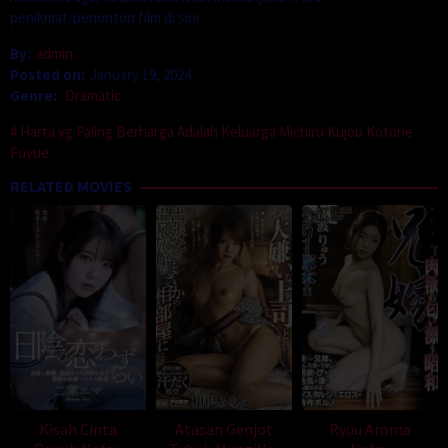
penikmat/penonton film di sini.
By:
admin
Posted on:
January 19, 2024
Genre:
Dramatic
Harta yg Paling Berharga Adalah Keluarga Michiru Kujou Kotone
Fuyue
RELATED MOVIES
Kisah Cinta
Atasan Genjot
Ryuu Aroma