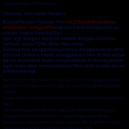
tanpa ketinggalan film terbaru
Sinopsis Film Semi Terbaru
RumahPerjaka Nonton Film
Lk21Semi
Mov18plus
Giladrakor
JuraganFilm
di sini kami menggunakan
player ringan berkualitas
Apa lagi dengan support mobile dengan kualitas
terbaik mulai 720p 480p dan 360p
Sebenarnya penggunjung hanya menggunakan versi
chrome terbaru dapat menggakses film di sini untuk
panel download Kami menyediakan di dalam player
agar anda bisa mendownload film semi drama korea
drama jepang
RumahPerjaka ingin selalu memanjakan penonton dengan kualitas
kami tentunya hanya meminta agar para pengunjung memberitahu
kepada
teman teman nya berupa share atau feedback untuk kami agar kami
dapat
bekerja/mengupload film lebih cepat dari website film yang lain.
Semoga RumahPerjaka ini bisa bersaing dengan web lainnya.
Selanjutnya apabila penonton ingin request film di sini kami sangat
menerima agar koleksi kami lebih memanjakan Para