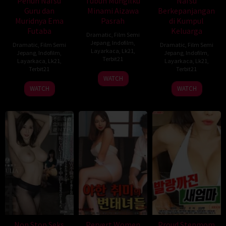
Penuh Nafsu
Tubuh Mungilku
Nafsu
Guru dan
Minami Aizawa
Berkepanjangan
Muridnya Ema
Pasrah
di Kumpul
Futaba
Keluarga
Dramatic
,
Film Semi
Jepang
,
Indofilm
,
Dramatic
,
Film Semi
Dramatic
,
Film Semi
Layarkaca
,
Lk21
,
Jepang
,
Indofilm
,
Jepang
,
Indofilm
,
Terbit21
Layarkaca
,
Lk21
,
Layarkaca
,
Lk21
,
Terbit21
Terbit21
WATCH
WATCH
WATCH
Non Stop Seks
Pervert Women
Proud Stepmom