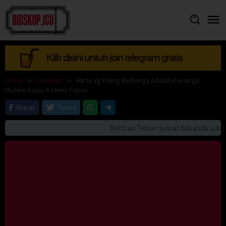
Skip
to
content
Home
Dramatic
Harta yg Paling Berharga Adalah Keluarga
Michiru Kujou Kotone Fuyue
Sharer
Tweet
Beriitau Teman teman bila anda suka H