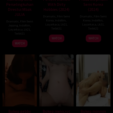
Perselingkuhan
With Dirty
Semi Korea
Direstui Mbak
Hobbies (2024)
(2024)
JULIA
Dramatic
,
Film Semi
Dramatic
,
Film Semi
Korea
,
Indofilm
,
Korea
,
Indofilm
,
Dramatic
,
Film Semi
Layarkaca
,
Lk21
,
Layarkaca
,
Lk21
,
Jepang
,
Indofilm
,
Terbit21
Terbit21
Layarkaca
,
Lk21
,
Terbit21
WATCH
WATCH
WATCH
Bokep gebby
Bokep mekicrot
Bokep minmin