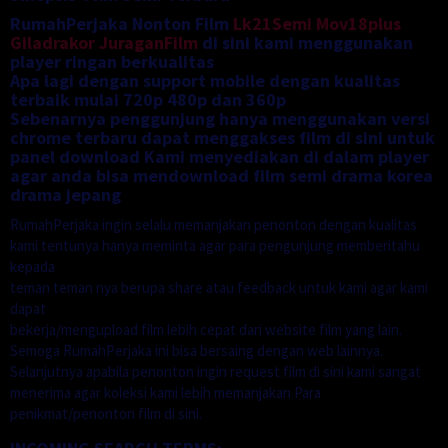
RumahPerjaka Nonton Film
Lk21Semi
Mov18plus
Giladrakor
JuraganFilm
di sini kami menggunakan
player ringan berkualitas
Apa lagi dengan support mobile dengan kualitas
terbaik mulai 720p 480p dan 360p
Sebenarnya penggunjung hanya menggunakan versi
chrome terbaru dapat menggakses film di sini untuk
panel download Kami menyediakan di dalam player
agar anda bisa mendownload film semi drama korea
drama jepang
RumahPerjaka ingin selalu memanjakan penonton dengan kualitas
kami tentunya hanya meminta agar para pengunjung memberitahu
kepada
teman teman nya berupa share atau feedback untuk kami agar kami
dapat
bekerja/mengupload film lebih cepat dari website film yang lain.
Semoga RumahPerjaka ini bisa bersaing dengan web lainnya.
Selanjutnya apabila penonton ingin request film di sini kami sangat
menerima agar koleksi kami lebih memanjakan Para
penikmat/penonton film di sini.