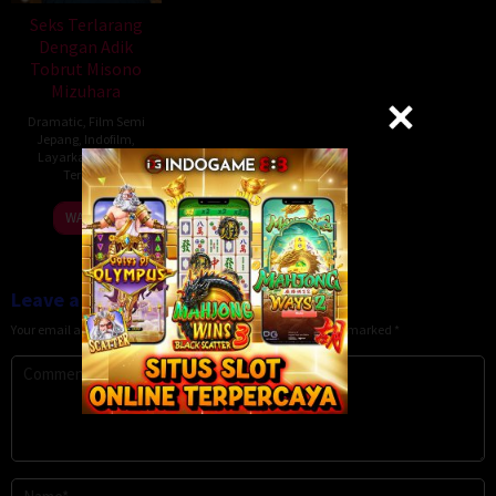
Seks Terlarang
Dengan Adik
Tobrut Misono
Mizuhara
Dramatic
,
Film Semi
Jepang
,
Indofilm
,
Layarkaca
,
Lk21
,
Terbit21
WATCH
Leave a Reply
Your email address will not be published.
Required fields are marked
*