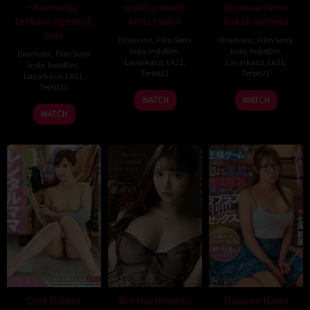
stw malay
putih pasrah
dipaksa sama
terbaru ngentot
kena sodok
kakak iparnya
pria
Dramatic
,
Film Semi
Dramatic
,
Film Semi
Indo
,
Indofilm
,
Indo
,
Indofilm
,
Dramatic
,
Film Semi
Layarkaca
,
Lk21
,
Layarkaca
,
Lk21
,
Indo
,
Indofilm
,
Terbit21
Terbit21
Layarkaca
,
Lk21
,
Terbit21
WATCH
WATCH
WATCH
Crot Dalem
Rin Hachimitsu
Nanami Nami