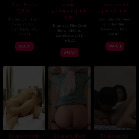
Semi Korea
service
cewek mabuk
(2024)
pelanggan panti
pasrah enak
pijat
Dramatic
,
Film Semi
Dramatic
,
Film Semi
Korea
,
Indofilm
,
Indo
,
Indofilm
,
Dramatic
,
Film Semi
Layarkaca
,
Lk21
,
Layarkaca
,
Lk21
,
Indo
,
Indofilm
,
Terbit21
Terbit21
Layarkaca
,
Lk21
,
Terbit21
WATCH
WATCH
WATCH
Bokep minmin
Bokepdo jilbab
Bokep naylas