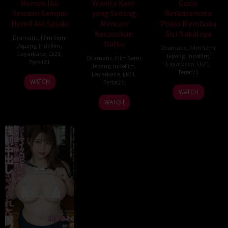
Memek Ibu
Wanita Karir
Gadis
Sewaan Sampai
yang Sedang
Berkacamata
Hamil Aki Sasaki
Mencari
Polos Membuka
Kecocokan
Sisi Nakalnya
Dramatic
,
Film Semi
Nafsu
Jepang
,
Indofilm
,
Dramatic
,
Film Semi
Layarkaca
,
Lk21
,
Jepang
,
Indofilm
,
Dramatic
,
Film Semi
Terbit21
Layarkaca
,
Lk21
,
Jepang
,
Indofilm
,
Terbit21
Layarkaca
,
Lk21
,
WATCH
Terbit21
WATCH
WATCH