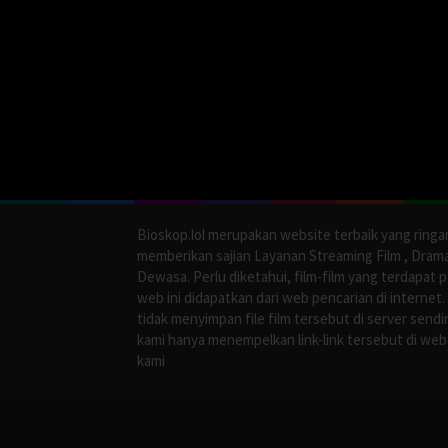
Bioskop.lol merupakan website terbaik yang ringa
memberikan sajian Layanan Streaming Film , Dram
Dewasa. Perlu diketahui, film-film yang terdapat 
web ini didapatkan dari web pencarian di internet.
tidak menyimpan file film tersebut di server sendir
kami hanya menempelkan link-link tersebut di web
kami