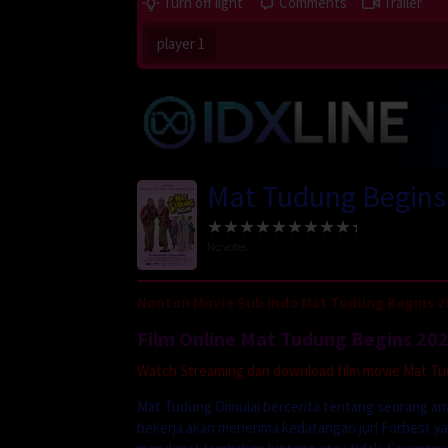
Turn off light
Comments
Trailer
player 1
Mat Tudung Begins
No votes
Nonton Movie Sub Indo Mat Tudung Begins 2
Film Online Mat Tudung Begins 20
Watch Streaming dan download film movie Mat Tud
Mat Tudung Dimulai bercerita tentang seorang ana
bekerja akan menerima kedatangan juri Forbest ya