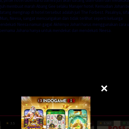
, pihak hotel diberitahu bahwa juri akan datang diam-diam dan melakuk
gguh membuat marah Abang Gee selaku Manajer hotel. Kemudian Johari 
datang menginap di hotel tersebut adalah juri The Forbest. Pasalnya, sif
Mun, Neesa, sangat mencurigakan dan tidak terlihat seperti keluarga
mendekati Neesa namun gagal. Akhirnya Johari harus menggunakan cara 
g bernama Johana hanya untuk mendekat dan mendekati Neesa.
3.5
97 min
1
81 min
6.563
1