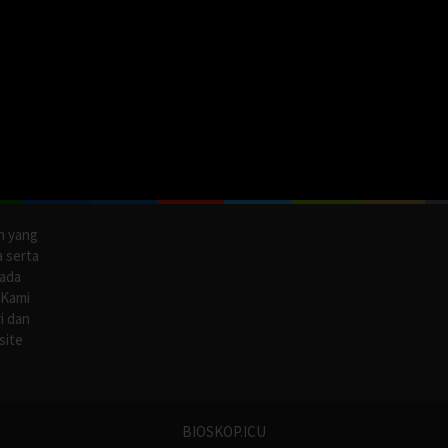
n yang
a serta
pada
 Kami
i dan
site
BIOSKOP.ICU