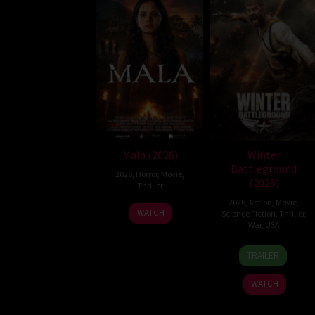
Mala (2026)
Winter
Battleground
2026
,
Horror
,
Movie
,
(2026)
Thriller
2026
,
Action
,
Movie
,
10
Trishul
WATCH
Science Fiction
,
Thriller
,
Jul
Thejasvi
War
,
USA
2026
7
David
TRAILER
Apr
Christophe
2026
Pitt
WATCH