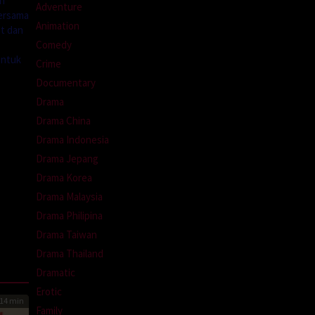
an
Adventure
bersama
Animation
at dan
Comedy
untuk
Crime
Documentary
Drama
Drama China
Drama Indonesia
Drama Jepang
Drama Korea
Drama Malaysia
Drama Philipina
Drama Taiwan
Drama Thailand
Dramatic
Erotic
14 min
Family