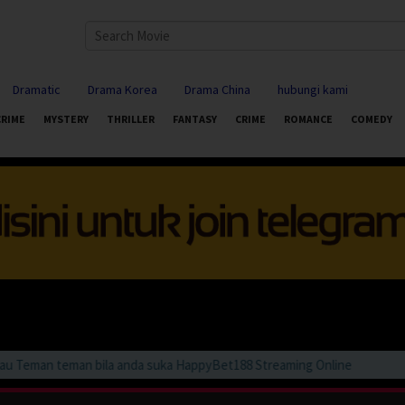
Dramatic
Drama Korea
Drama China
hubungi kami
CRIME
MYSTERY
THRILLER
FANTASY
CRIME
ROMANCE
COMEDY
eman teman bila anda suka HappyBet188 Streaming Online