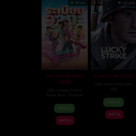
92 min
7.4
102 min
Mor Lam Rhythm
Lucky Strike (2026)
(2026)
2026
,
Action
,
Movie
,
War
,
USA
2026
,
Comedy
,
Drama
,
Movie
,
Music
,
Thailand
26
Rod
TRAILER
19
Thananat
Jun
Lurie
TRAILER
Mar
Sukchareon
2026
WATCH
2026
WATCH