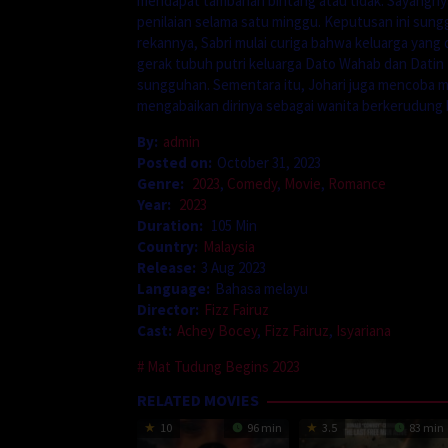
mendapat tambahan bintang atau tidak. Sayangnya
penilaian selama satu minggu. Keputusan ini sun
rekannya, Sabri mulai curiga bahwa keluarga yang 
gerak tubuh putri keluarga Dato Wahab dan Datin 
sungguhan. Sementara itu, Johari juga mencoba 
mengabaikan dirinya sebagai wanita berkerudun
By:
admin
Posted on:
October 31, 2023
Genre:
2023
,
Comedy
,
Movie
,
Romance
Year:
2023
Duration:
105 Min
Country:
Malaysia
Release:
3 Aug 2023
Language:
Bahasa melayu
Director:
Fizz Fairuz
Cast:
Achey Bocey
,
Fizz Fairuz
,
Isyariana
Mat Tudung Begins 2023
RELATED MOVIES
10
96 min
3.5
83 min