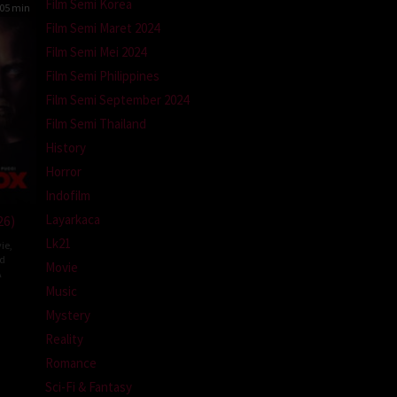
Film Semi Korea
05 min
Film Semi Maret 2024
Film Semi Mei 2024
Film Semi Philippines
Film Semi September 2024
Film Semi Thailand
History
Horror
Indofilm
Layarkaca
26)
Lk21
ie
,
ed
Movie
A
Music
l
Mystery
m
Reality
Romance
Sci-Fi & Fantasy