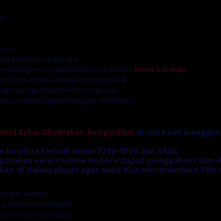
ri
 puas
ama korea atau drama asia
rjaka juga menyediakan film movie terbaru
Movie Sub Indo
n film semi atau drama movie yang rusak
segera memperbaiki file film yang rusak
ya kembali tanpa ketinggalan film terbaru
Mov18plus
Giladrakor
JuraganFilm
di sini kami menggu
n kualitas terbaik mulai 720p 480p dan 360p
nakan versi chrome terbaru dapat menggakses film di
an di dalam player agar anda bisa mendownload film 
dengan kualitas
ung memberitahu kepada
uk kami agar kami dapat