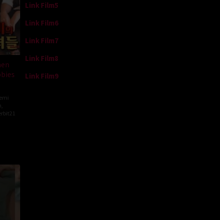
Link Film5
Link Film6
Link Film7
Link Film8
men
bbies
Link Film9
Semi
m
,
rbit21