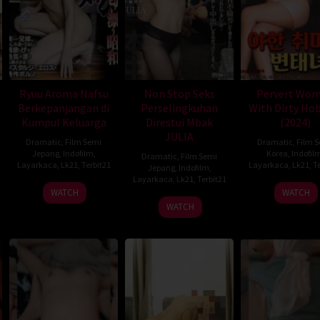
Ryuu Aroma Nafsu
Non Stop Seks
Pervert Wo
Berkepanjangan di
Perselingkuhan
With Dirty Ho
Kumpul Keluarga
Direstui Mbak
(2024)
JULIA
Dramatic
,
Film Semi
Dramatic
,
Film 
Jepang
,
Indofilm
,
Korea
,
Indofil
Dramatic
,
Film Semi
Layarkaca
,
Lk21
,
Terbit21
Layarkaca
,
Lk21
,
Te
Jepang
,
Indofilm
,
Layarkaca
,
Lk21
,
Terbit21
WATCH
WATCH
WATCH