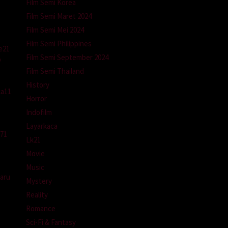
Film Semi Korea
Film Semi Maret 2024
Film Semi Mei 2024
Film Semi Philippines
e21
Film Semi September 2024
p
Film Semi Thailand
History
ca11
Horror
Indofilm
Layarkaca
a71
Lk21
Movie
Music
baru
Mystery
Reality
Romance
Sci-Fi & Fantasy