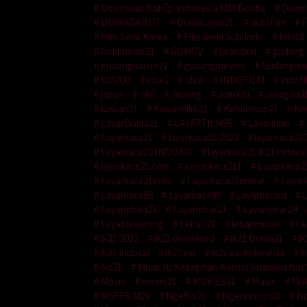
Download BokEp Indonesia Milf Boobs
Downl
DUNIAGABUT
DuniaLayar21
dutafilm
F
Film Semi Korea
Film Semi Sub Indo
film18
Goldmovie21
GOMOV
Grandxxi
gudang 
gudangmovie21
gudangmovies
Gudangmo
IDNXXI
idxx1
Idxxi
INDOFILM
Indofi
japan
JAV
Jepang
JoinXXI
Juragan2
kawan21
Kawanfilm21
Kebioskop21
Ki
LayarDunia21
LAYARFILM99
Layarindo
Layarkaca21
layarkaca21 2022
layarkaca21 
Layarkaca21 INDOXXI
layarkaca21 lk21 indoxxi
layarkaca21.com
Layarkaca211
Layarkaca2
Layarkaca21indo
Layarkaca21online
Layar
Layarkaca88
Layarkaca99
Layarkacaid
L
Layarlebah21
Layarlebar21
Layarlebar24
Layastreaming
Lebah21
lebahmovie
Le
lk21 2022
lk21 download
lk21 Dunia21
lk
lk21 indoxxi
lk21 xxi
lk21 xxi indonesia
l
lkc21
Mbak Yu Ketagihan Kontol Suamiku Yuu 
Movie
movie21
MOVIES21
Music
Mut
NGEFILM21
Ngeflix21
Ngenonton21
No