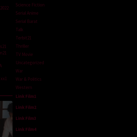
Science Fiction
 2022
Serial Anime
Serial Barat
Talk
Terbit21
Thriller
s21
n21
TV Movie
Uncategorized
A
War
xx1
War & Politics
Western
Link Film1
Link Film2
Link Film3
Link Film4