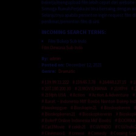
bekerja/mengupload film lebih cepat dari website f
Semoga RumahPerjaka ini bisa bersaing dengan we
Selanjutnya apabila penonton ingin request film d
penikmat/penonton film di sini.
INCOMING SEARCH TERMS:
Film Bokep Sub Indo
Film Dewasa Sub Indo
By:
admin
Posted on:
December 12, 2023
Genre:
Dramatic
139.99.33.222
159.65.7.78
164.68.127.15
1
207.180.200.30
21MOVIEMANIA
21MPH
21Mph USA
Action
Action & Adventure
Barat. – Indonesia Milf Boobs Nonton Bokep Ind
bioskopgue
Bioskopin21
Bioskopkeren
Bioskopkeren21
Bioskopkerenin
Bioskop
BokeP Online Indonesia Milf Boobs
BOOMXX
Cat3Movie
cekih21
CGVINDO
CGVIndo
Cinemaxx1
cnnxxi
Comedy
Coming So