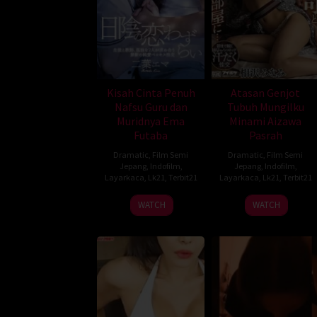
Kisah Cinta Penuh
Atasan Genjot
Nafsu Guru dan
Tubuh Mungilku
Muridnya Ema
Minami Aizawa
Futaba
Pasrah
Dramatic
,
Film Semi
Dramatic
,
Film Semi
Jepang
,
Indofilm
,
Jepang
,
Indofilm
,
Layarkaca
,
Lk21
,
Terbit21
Layarkaca
,
Lk21
,
Terbit21
WATCH
WATCH