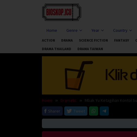
Skip
to
content
Home
Genre
Year
Country
ACTION
DRAMA
SCIENCE FICTION
FANTASY
DRAMA THAILAND
DRAMA TAIWAN
Home
Dramatic
Mbak Yu Ketagihan Kontol Su
Sharer
Tweet