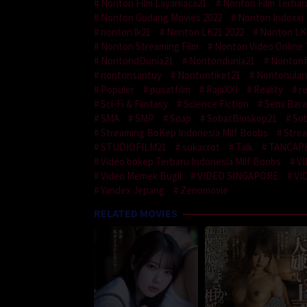
Nonton Film Layarkaca21
Nonton Film Terbar
Nonton Gudang Movies 2022
Nonton Indoxxi
nonton lk21
Nonton LK21 2022
Nonton LK
Nonton Streaming Film
Nonton Video Online 
NontondDunia21
Nontondunia21
Nontonf
nontonsantuy
Nontontiket21
Nontonula
Populer
pusatfilm
RajaXXI
Reality
r
Sci-Fi & Fantasy
Science Fiction
Semi Bara
SMA
SMP
Soap
SobatBioskop21
Sob
Streaming BoKep Indonesia Milf Boobs
Strea
STUDIOFILM21
sukacrot
Talk
TANCAP
Video bokep Terbaru Indonesia Milf Boobs
V
Video Memek Bugil
VIDEO SINGAPORE
VI
Yandex Jepang
Zenomovie
RELATED MOVIES