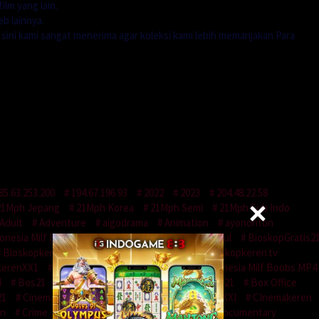
ilm yang lain.
b lainnya.
i sini kami sangat menerima agar koleksi kami lebih memanjakan Para
85.63.253.200
194.67.196.93
2022
2023
204.48.22.58
21Mph Jepang
21Mph Korea
21Mph Semi
21Mph Sub Indo
Adult
Adventure
aigodrama
Animation
ayononton
onesia Milf Boobs
BioskopCGV21
BioskopGaul
BioskopGratis2
Bioskopkeren Asia
bioskopkeren.space
bioskopkeren.tv
kerenXX1
BioskopMantap21
BOKEP HD Indonesia Milf Boobs MP4
I
Bos21
Bos21XXI
Boscinema21
Bosku21
Box Office
21
CinemaEMAS
Cinemaindo
CinemaINDOXXI
CInemakeren
on
Crime
Dewamovie21
dewanonton
Documentary