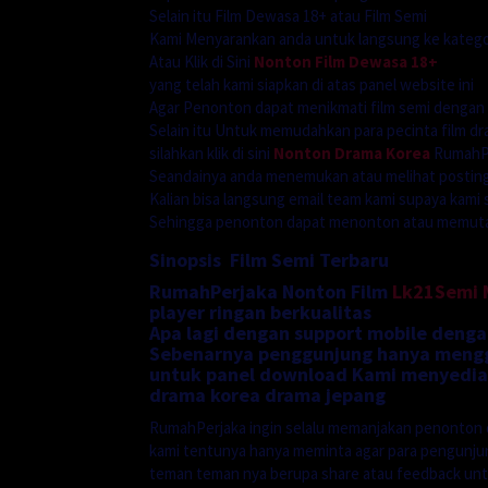
Selain itu Film Dewasa 18+ atau Film Semi
Kami Menyarankan anda untuk langsung ke katego
Atau Klik di Sini
Nonton Film Dewasa 18+
yang telah kami siapkan di atas panel website ini
Agar Penonton dapat menikmati film semi dengan
Selain itu Untuk memudahkan para pecinta film dr
silahkan klik di sini
Nonton Drama Korea
RumahPe
Seandainya anda menemukan atau melihat postinga
Kalian bisa langsung email team kami supaya kami 
Sehingga penonton dapat menonton atau memutarn
Sinopsis Film Semi Terbaru
RumahPerjaka Nonton Film
Lk21Semi
player ringan berkualitas
Apa lagi dengan support mobile denga
Sebenarnya penggunjung hanya menggu
untuk panel download Kami menyediak
drama korea drama jepang
RumahPerjaka ingin selalu memanjakan penonton 
kami tentunya hanya meminta agar para pengunj
teman teman nya berupa share atau feedback unt