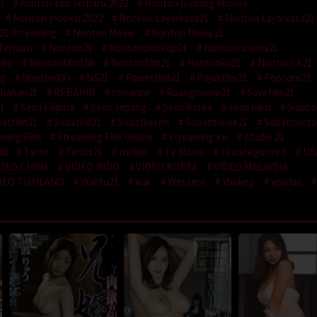
u
nonton film terbaru 2022
Nonton Gudang Movies
Nonton Indoxxi 2022
Nonton Layarkaca21
Nonton Layarkaca21
21 Streaming
Nonton Movie
Nonton Movie21
Terbaru
Nonton21
Nontonbioskop21
Nontoncinema21
ilm
Nontonfilm168
Nontonfilm21
Nontonku21
NontonLk21
ng
NontonXXI
NS21
Planetfilm21
Pojokfilm21
Popcorn21
ebahan21
REBAHIN
romance
Ruangmovie21
Savefilm21
t
Semi Filipina
Semi Jepang
Semi Korea
semi lokal
Siapbo
atfilm21
Sobathd21
Sobatkeren
Sobatmovie21
Sobatnonto
ming Film
Streaming Film Online
streaming xxi
studio 21
88
Tante
Terbit21
thriller
TV Movie
Uncategorized
US
IDEO CHINA
VIDEO INDO
VIDEO KOREA
VIDEO MALAYSIA
DEO THAILAND
Waktu21
war
Western
xbokep
xpanas