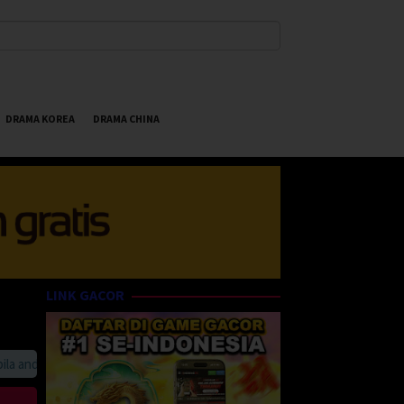
DRAMA KOREA
DRAMA CHINA
LINK GACOR
nda suka HappyBet188 Streaming Online