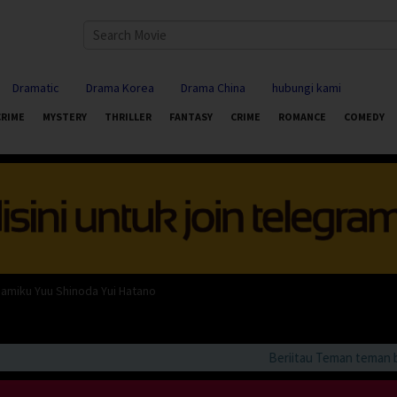
Dramatic
Drama Korea
Drama China
hubungi kami
CRIME
MYSTERY
THRILLER
FANTASY
CRIME
ROMANCE
COMEDY
amiku Yuu Shinoda Yui Hatano
Beriitau Teman teman bila a