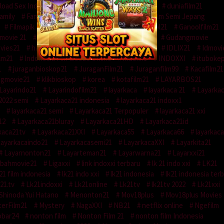
oad Sex Indo
Drama
DUNIA21
Dunia21tv
duniafilm21
amily
Fantasy
Film Jepang
Film Semi
Film Semi Jepang
Filmapik
Filmbioskop21
Gabut21
Ganool21
Ganoolfilm21
movie 21
gudang movies 2022
Gudangfilm21
Gudangmovie
vies21
hakamovie
History
Horror
Idlix
IDLIX21
Idmovi
lm21
Indonesia Milf Boobs Online
indoxx1
INDOXXI
ituboke
1
juraganbioskop21
JuraganFilm21
Juraganfilm99
Kacafilm21
ngmovie21
klikbioskop
korea
kotafilm21
LAYARBOS21
Layarindo21
Layarindofilm21
layarkaca
layarkaca 21
Layarka
2022 semi
Layarkaca21 indonesia
layarkaca21 indoxx1
layarkaca21 semi
Layarkaca21 Terpopuler
layarkaca21 xxi
12
Layarkaca21bluray
Layarkaca21HD
Layarkaca21id
kaca21tv
Layarkaca21XXI
Layarkaca55
Layarkaca66
layarkac
ayarkacaindo21
Layarkacasemi21
LayarkacaXXI
Layarkita21
Layarnonton21
Layarteman21
Layarwarna21
Layarxxi21
bahmovie21
Ligaxxi
link indoxxi terbaru
lk 21 indo xxi
LK21
21 film indonesia
lk21 indo xxi
lk21 indonesia
lk21 indonesia ter
k21.tv
Lk21indoxxi
Lk21online
Lk21tv
lk21tv 2022
Lk21xxi
Shinoda Yui Hatano
Menonton21
Mov18plus
Mov18plus Movies
erFilm21
Mystery
NagaXXI
NB21
netflix online
Ngefilm
bar24
nonton film
Nonton Film 21
nonton film Indonesia