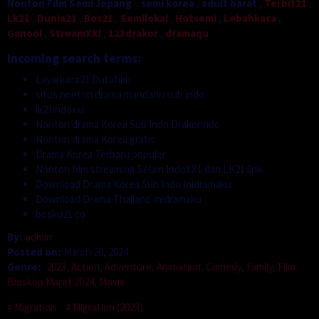
Nonton Film Semi Jepang
,
semi korea
,
adult barat
,
Terbit21
,
Lk21
,
Dunia21
,
Bos21
,
Semilokal
,
Hotsemi
,
Lebahkaca
,
Ganool
,
StreamXXI
,
123drakor
,
dramaqu
Incoming search terms:
Layarkaca21 Dutafilm
situs nonton drama mandarin sub indo
lk21indoxxi
Nonton drama Korea Sub Indo Drakorindo
Nonton drama Korea gratis
Drama Korea Terbaru populer
Nonton film streaming Selain IndoXX1 dan LK21 link
Download Drama Korea Sub Indo Inidramaku
Download Drama Thailand Inidramaku
bosku21.co
By:
admin
Posted on:
March 20, 2024
Genre:
2023
,
Action
,
Adventure
,
Animation
,
Comedy
,
Family
,
Film
Bioskop Maret 2024
,
Movie
Migration
Migration (2023)