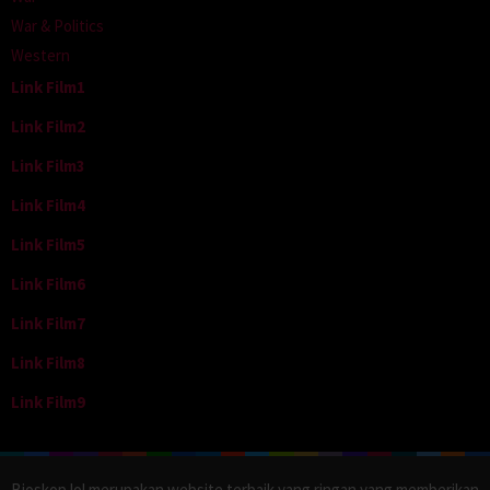
War & Politics
Western
Link Film1
Link Film2
Link Film3
Link Film4
Link Film5
Link Film6
Link Film7
Link Film8
Link Film9
Bioskop.lol merupakan website terbaik yang ringan yang memberikan