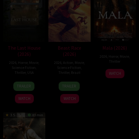
The Last House
Beast Race
Mala (2026)
(2026)
(2026)
2026
,
Horror
,
Movie
,
Thriller
2026
,
Horror
,
Movie
,
2026
,
Action
,
Movie
,
Science Fiction
,
Science Fiction
,
10
Trishul
Thriller
,
USA
Thriller
,
Brazil
WATCH
Jul
Thejasvi
6
Louis
17
Fernando
2026
TRAILER
TRAILER
Aug
Leterrier
Mar
Meirelles
2026
2026
WATCH
WATCH
3.5
83 min