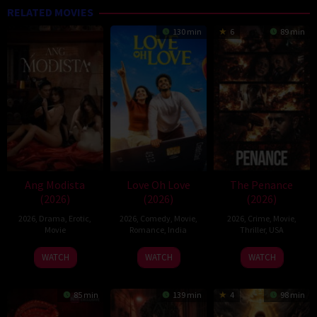
RELATED MOVIES
130 min
6
89 min
Ang Modista
Love Oh Love
The Penance
(2026)
(2026)
(2026)
2026
,
Drama
,
Erotic
,
2026
,
Comedy
,
Movie
,
2026
,
Crime
,
Movie
,
Movie
Romance
,
India
Thriller
,
USA
10
Magesh
22
WATCH
WATCH
WATCH
Jul
Rajendran
Jun
2026
2026
85 min
139 min
4
98 min