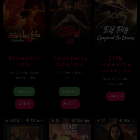
Paithallattam
Kaalam Paranja
Elf Pig
(2026)
Kadha (2026)
Conquered The
Demons (2026)
2026
,
Crime
,
Movie
,
2026
,
Crime
,
Movie
,
Thriller
,
India
Thriller
2026
,
Adventure
,
Fantasy
,
Movie
29
31
TRAILER
TRAILER
30
May
Jul
WATCH
Jul
2026
2026
WATCH
WATCH
2026
6.018
110 min
5.4
124 min
10
96 min