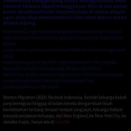
Sebenarnya penggunjung hanya menggunakan versi
chorme terbaru dapat menggakses film di sini untuk
panel download Kami menyediakan di dalam player
agar anda bisa mendownload film semi drama korea
drama jepang
Dramaserial21 ingin selalu memanjakan penonton dengan kualitas
kami tentunya hanya meminta agar para pengunjung memberitahu
kepada
teman teman nya berupa share atau feedback untuk kami agar kami
dapat
bekerja/mengupload film lebih cepat dari website film yang lain.
Semoga BosKu21 ini bisa bersaing dengan web lainnya.
Selanjutnya apabila penonton ingin request film di sini kami sangat
menerima agar koleksi kami lebih memanjakan Para
penikmat/penonton film di sini.
Nonton Migration (2023) Hardsub Indonesia, Setelah keluarga bebek
yang bermigrasi hinggap di kolam mereka dengan kisah-kisah
mendebarkan tentang tempat-tempat yang jauh, keluarga Mallard
memulai perjalanan keluarga, dari New England, ke New York City, ke
Jamaika tropis.. hanya ada di
IndoFilm