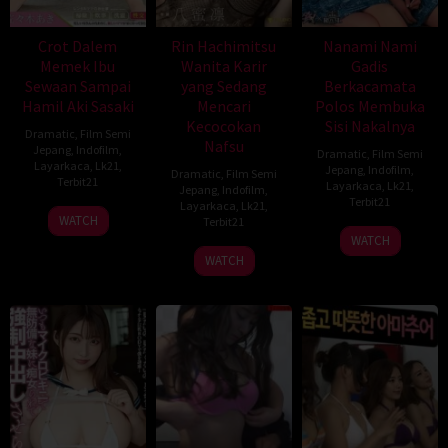
Crot Dalem
Rin Hachimitsu
Nanami Nami
Memek Ibu
Wanita Karir
Gadis
Sewaan Sampai
yang Sedang
Berkacamata
Hamil Aki Sasaki
Mencari
Polos Membuka
Kecocokan
Sisi Nakalnya
Dramatic
,
Film Semi
Nafsu
Jepang
,
Indofilm
,
Dramatic
,
Film Semi
Layarkaca
,
Lk21
,
Jepang
,
Indofilm
,
Dramatic
,
Film Semi
Terbit21
Layarkaca
,
Lk21
,
Jepang
,
Indofilm
,
Terbit21
Layarkaca
,
Lk21
,
WATCH
Terbit21
WATCH
WATCH