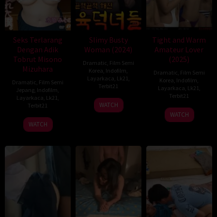
Seks Terlarang
Slimy Busty
Tight and Warm
Dengan Adik
Woman (2024)
Amateur Lover
Tobrut Misono
(2025)
Dramatic
,
Film Semi
Mizuhara
Korea
,
Indofilm
,
Dramatic
,
Film Semi
Layarkaca
,
Lk21
,
Korea
,
Indofilm
,
Dramatic
,
Film Semi
Terbit21
Layarkaca
,
Lk21
,
Jepang
,
Indofilm
,
Terbit21
Layarkaca
,
Lk21
,
WATCH
Terbit21
WATCH
WATCH