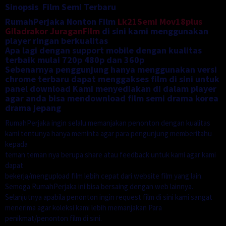
Sinopsis Film Semi Terbaru
RumahPerjaka Nonton Film
Lk21Semi
Mov18plus
Giladrakor
JuraganFilm
di sini kami menggunakan
player ringan berkualitas
Apa lagi dengan support mobile dengan kualitas
terbaik mulai 720p 480p dan 360p
Sebenarnya penggunjung hanya menggunakan versi
chrome terbaru dapat menggakses film di sini untuk
panel download Kami menyediakan di dalam player
agar anda bisa mendownload film semi drama korea
drama jepang
RumahPerjaka ingin selalu memanjakan penonton dengan kualitas
kami tentunya hanya meminta agar para pengunjung memberitahu
kepada
teman teman nya berupa share atau feedback untuk kami agar kami
dapat
bekerja/mengupload film lebih cepat dari website film yang lain.
Semoga RumahPerjaka ini bisa bersaing dengan web lainnya.
Selanjutnya apabila penonton ingin request film di sini kami sangat
menerima agar koleksi kami lebih memanjakan Para
penikmat/penonton film di sini.