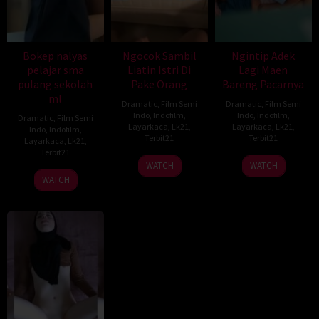
Bokep nalyas
Ngocok Sambil
Ngintip Adek
pelajar sma
Liatin Istri Di
Lagi Maen
pulang sekolah
Pake Orang
Bareng Pacarnya
ml
Dramatic
,
Film Semi
Dramatic
,
Film Semi
Indo
,
Indofilm
,
Indo
,
Indofilm
,
Dramatic
,
Film Semi
Layarkaca
,
Lk21
,
Layarkaca
,
Lk21
,
Indo
,
Indofilm
,
Terbit21
Terbit21
Layarkaca
,
Lk21
,
Terbit21
WATCH
WATCH
WATCH