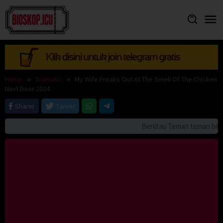
Skip
to
content
Home
Dramatic
My Wife Freaks Out At The Smell Of The Chicken
Next Door 2024
Sharer
Tweet
Beriitau Teman teman bila a