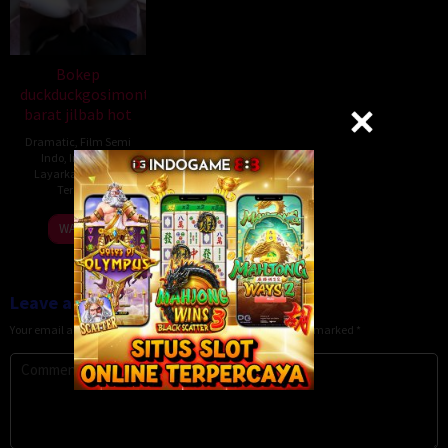
Bokep
duckduckgosimontok
barat jilbab hot
Dramatic
,
Film Semi
Indo
,
Indofilm
,
Layarkaca
,
Lk21
,
Terbit21
WATCH
Leave a Reply
Your email address will not be published.
Required fields are marked
*