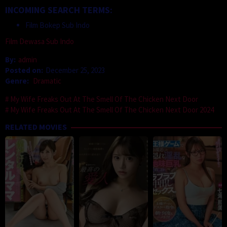
INCOMING SEARCH TERMS:
Film Bokep Sub Indo
Film Dewasa Sub Indo
By:
admin
Posted on:
December 25, 2023
Genre:
Dramatic
My Wife Freaks Out At The Smell Of The Chicken Next Door
My Wife Freaks Out At The Smell Of The Chicken Next Door 2024
RELATED MOVIES