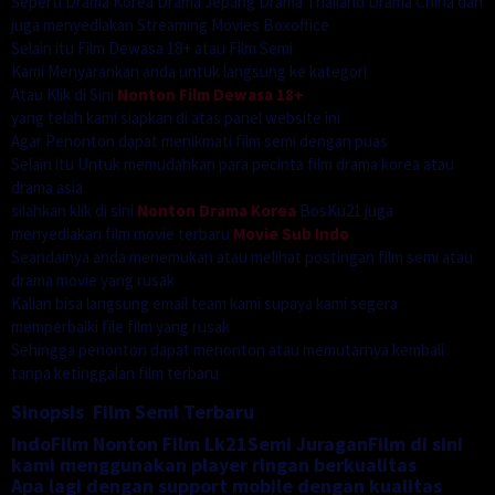
Seperti Drama Korea Drama Jepang Drama Thailand Drama China dan
juga menyediakan Streaming Movies Boxoffice
Selain itu Film Dewasa 18+ atau Film Semi
Kami Menyarankan anda untuk langsung ke kategori
Atau Klik di Sini
Nonton Film Dewasa 18+
yang telah kami siapkan di atas panel website ini
Agar Penonton dapat menikmati film semi dengan puas
Selain itu Untuk memudahkan para pecinta film drama korea atau
drama asia
silahkan klik di sini
Nonton Drama Korea
BosKu21 juga
menyediakan film movie terbaru
Movie Sub Indo
Seandainya anda menemukan atau melihat postingan film semi atau
drama movie yang rusak
Kalian bisa langsung email team kami supaya kami segera
memperbaiki file film yang rusak
Sehingga penonton dapat menonton atau memutarnya kembali
tanpa ketinggalan film terbaru
Sinopsis Film Semi Terbaru
IndoFilm Nonton Film Lk21Semi JuraganFilm di sini
kami menggunakan player ringan berkualitas
Apa lagi dengan support mobile dengan kualitas