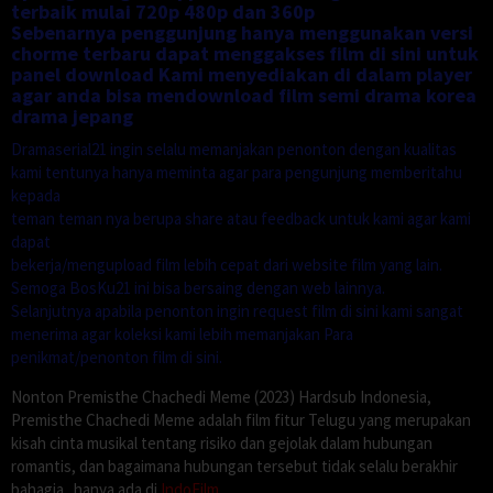
terbaik mulai 720p 480p dan 360p
Sebenarnya penggunjung hanya menggunakan versi
chorme terbaru dapat menggakses film di sini untuk
panel download Kami menyediakan di dalam player
agar anda bisa mendownload film semi drama korea
drama jepang
Dramaserial21 ingin selalu memanjakan penonton dengan kualitas
kami tentunya hanya meminta agar para pengunjung memberitahu
kepada
teman teman nya berupa share atau feedback untuk kami agar kami
dapat
bekerja/mengupload film lebih cepat dari website film yang lain.
Semoga BosKu21 ini bisa bersaing dengan web lainnya.
Selanjutnya apabila penonton ingin request film di sini kami sangat
menerima agar koleksi kami lebih memanjakan Para
penikmat/penonton film di sini.
Nonton Premisthe Chachedi Meme (2023) Hardsub Indonesia,
Premisthe Chachedi Meme adalah film fitur Telugu yang merupakan
kisah cinta musikal tentang risiko dan gejolak dalam hubungan
romantis, dan bagaimana hubungan tersebut tidak selalu berakhir
bahagia.. hanya ada di
IndoFilm