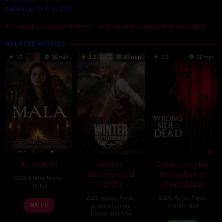
Release:
15 Aug 2023
Premisthe Chachedi Meme
Premisthe Chachedi Meme (2023)
RELATED MOVIES
10
96 min
3.5
83 min
3.5
97 min
Mala (2026)
Winter
Capps Crossing
Battleground
Wrong Side of
2026
,
Horror
,
Movie
,
(2026)
Dead (2026)
Thriller
2026
,
Action
,
Movie
,
2026
,
Horror
,
Movie
,
10
Trishul
WATCH
Science Fiction
,
Thriller
,
USA
Jul
Thejasvi
Thriller
,
War
,
USA