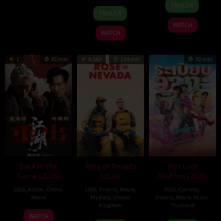
18
Mike
2026
TRAILER
7
David
Jul
Stahl
TRAILER
Apr
Christopher
2026
WATCH
2026
Pitt
WATCH
1
81 min
6.563
114 min
92 min
Back In the
Rose of Nevada
Mor Lam
Game (2026)
(2026)
Rhythm (2026)
2026
,
Action
,
Crime
,
2026
,
Drama
,
Movie
,
2026
,
Comedy
,
Movie
Mystery
,
United
Drama
,
Movie
,
Music
,
Kingdom
Thailand
23
Kam
WATCH