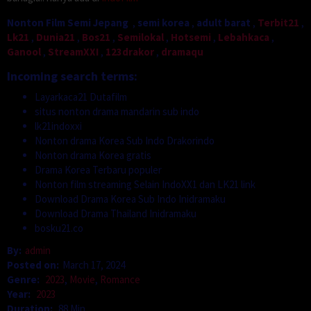
Nonton Film Semi Jepang
,
semi korea
,
adult barat
,
Terbit21
,
Lk21
,
Dunia21
,
Bos21
,
Semilokal
,
Hotsemi
,
Lebahkaca
,
Ganool
,
StreamXXI
,
123drakor
,
dramaqu
Incoming search terms:
Layarkaca21 Dutafilm
situs nonton drama mandarin sub indo
lk21indoxxi
Nonton drama Korea Sub Indo Drakorindo
Nonton drama Korea gratis
Drama Korea Terbaru populer
Nonton film streaming Selain IndoXX1 dan LK21 link
Download Drama Korea Sub Indo Inidramaku
Download Drama Thailand Inidramaku
bosku21.co
By:
admin
Posted on:
March 17, 2024
Genre:
2023
,
Movie
,
Romance
Year:
2023
Duration:
88 Min