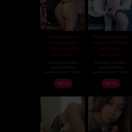
Pengencrotan
Rin Hachimitsu Ini
Bersama Adik
Semua Demi Bisnis
Tiriku Ternyata
Kita Harus
Akari Neo
Selingkuh
Dramatic
,
Film Semi
Dramatic
,
Film Semi
Jepang
,
Indofilm
,
Jepang
,
Indofilm
,
Layarkaca
,
Lk21
,
Terbit21
Layarkaca
,
Lk21
,
Terbit21
WATCH
WATCH