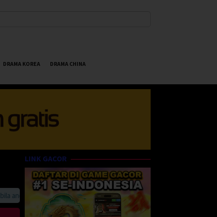
DRAMA KOREA
DRAMA CHINA
LINK GACOR
anda suka HappyBet188 Streaming Online