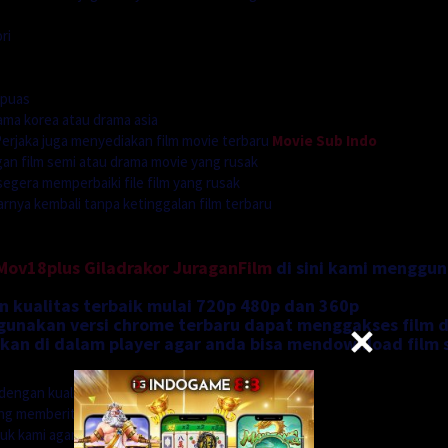
ri
 puas
ama korea atau drama asia
rjaka juga menyediakan film movie terbaru
Movie Sub Indo
n film semi atau drama movie yang rusak
segera memperbaiki file film yang rusak
ya kembali tanpa ketinggalan film terbaru
Mov18plus
Giladrakor
JuraganFilm
di sini kami menggu
n kualitas terbaik mulai 720p 480p dan 360p
nakan versi chrome terbaru dapat menggakses film di
an di dalam player agar anda bisa mendownload film 
dengan kualitas
ung memberitahu kepada
uk kami agar kami dapat