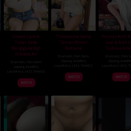
Cewek Cantik
Threesome Sama
Pecinta Kntl 
Toket Gede
Teman Minori
Ipar & Adik I
Menggoda Bgt
Hatsune
Tsubasa Am
Himeka An
Dramatic
,
Film Semi
Dramatic
,
Film 
Jepang
,
Indofilm
,
Jepang
,
Indofi
Dramatic
,
Film Semi
Layarkaca
,
Lk21
,
Terbit21
Layarkaca
,
Lk21
,
Te
Jepang
,
Indofilm
,
Layarkaca
,
Lk21
,
Terbit21
WATCH
WATCH
WATCH