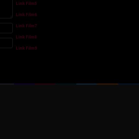
Link Film5
Link Film6
Link Film7
Link Film8
Link Film9