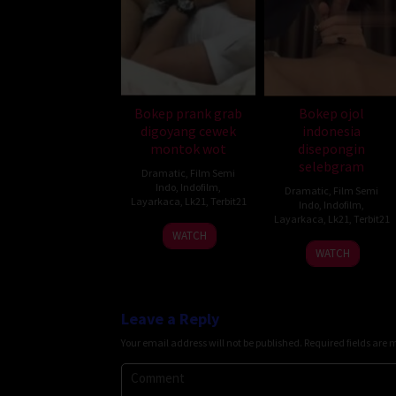
Bokep prank grab
Bokep ojol
digoyang cewek
indonesia
montok wot
disepongin
selebgram
Dramatic
,
Film Semi
Indo
,
Indofilm
,
Dramatic
,
Film Semi
Layarkaca
,
Lk21
,
Terbit21
Indo
,
Indofilm
,
Layarkaca
,
Lk21
,
Terbit21
WATCH
WATCH
Leave a Reply
Your email address will not be published.
Required fields are