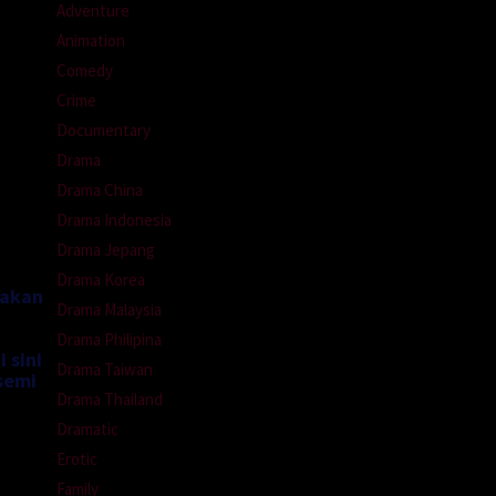
Adventure
Animation
Comedy
Crime
Documentary
Drama
Drama China
Drama Indonesia
Drama Jepang
Drama Korea
nakan
Drama Malaysia
Drama Philipina
 sini
Drama Taiwan
semi
Drama Thailand
Dramatic
Erotic
Family