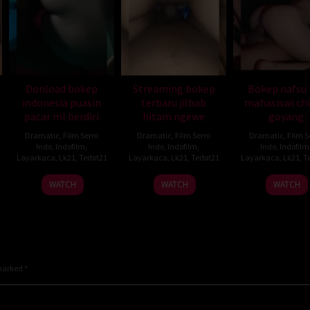
Donload bokep
Streaming bokep
Bokep nafsu l
indonesia puasin
terbaru jilbab
mahasiswi ch
pacar ml berdiri
hitam ngewe
goyang
Dramatic
,
Film Semi
Dramatic
,
Film Semi
Dramatic
,
Film 
Indo
,
Indofilm
,
Indo
,
Indofilm
,
Indo
,
Indofilm
Layarkaca
,
Lk21
,
Terbit21
Layarkaca
,
Lk21
,
Terbit21
Layarkaca
,
Lk21
,
Te
WATCH
WATCH
WATCH
 marked
*