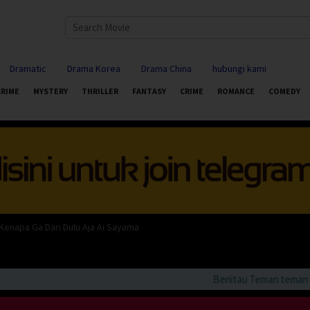
Dramatic
Drama Korea
Drama China
hubungi kami
CRIME
MYSTERY
THRILLER
FANTASY
CRIME
ROMANCE
COMEDY
enapa Ga Dari Dulu Aja Ai Sayama
Beriitau Teman teman bila 