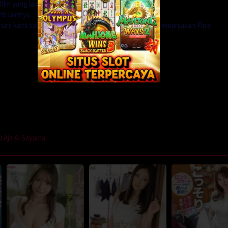
ilm yang lain.
b lainnya.
i sini kami sangat menerima agar koleksi kami lebih memanjakan Para
 Aja Ai Sayama