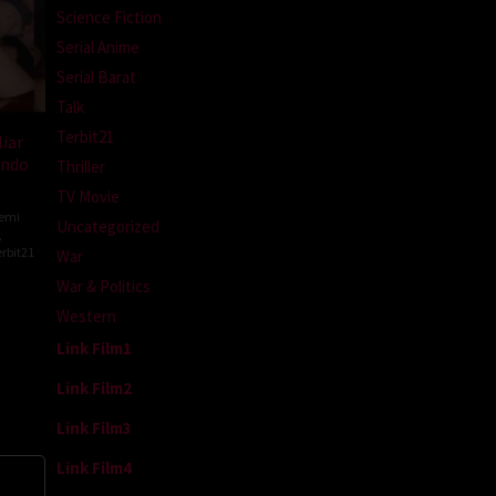
Science Fiction
Serial Anime
Serial Barat
Talk
Terbit21
iar
indo
Thriller
TV Movie
Semi
Uncategorized
,
rbit21
War
War & Politics
Western
Link Film1
Link Film2
Link Film3
Link Film4