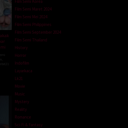
Film Semi Korea
Film Semi Maret 2024
Film Semi Mei 2024
Film Semi Philippines
Film Semi September 2024
Kakak
Film Semi Thailand
par
ami
History
Semi
Horror
lm
,
Indofilm
rbit21
Layarkaca
Lk21
Movie
Music
Mystery
Reality
Romance
Sci-Fi & Fantasy