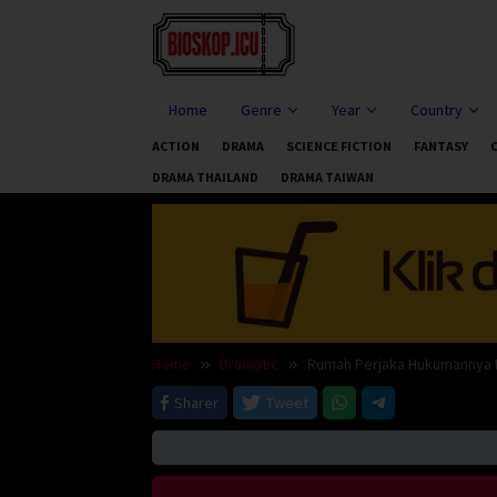
Skip
to
content
Home
Genre
Year
Country
ACTION
DRAMA
SCIENCE FICTION
FANTASY
DRAMA THAILAND
DRAMA TAIWAN
Home
Dramatic
Rumah Perjaka Hukumannya K
Sharer
Tweet