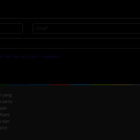
er for the next time I comment.
n yang
a serta
pada
 Kami
i dan
site