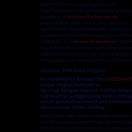
Selain itu Film Dewasa 18+ atau Film Semi
Kami Menyarankan anda untuk langsung ke katego
Atau Klik di Sini
Nonton Film Dewasa 18+
yang telah kami siapkan di atas panel website ini
Agar Penonton dapat menikmati film semi dengan
Selain itu Untuk memudahkan para pecinta film dr
silahkan klik di sini
Nonton Drama Korea
RumahPe
Seandainya anda menemukan atau melihat postinga
Kalian bisa langsung email team kami supaya kami 
Sehingga penonton dapat menonton atau memutarn
Sinopsis Film Semi Terbaru
RumahPerjaka Nonton Film
Lk21Semi
player ringan berkualitas
Apa lagi dengan support mobile denga
Sebenarnya penggunjung hanya menggu
untuk panel download Kami menyediak
drama korea drama jepang
RumahPerjaka ingin selalu memanjakan penonton 
kami tentunya hanya meminta agar para pengunj
teman teman nya berupa share atau feedback unt