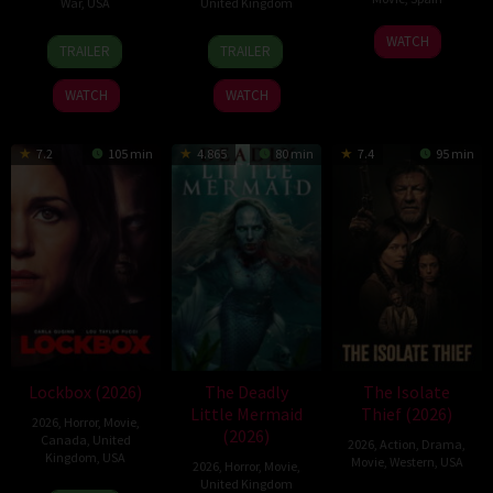
War
,
USA
United Kingdom
6
Julio
26
Rod
10
Steve
WATCH
TRAILER
TRAILER
Feb
Soto
Jun
Lurie
Mar
Lawson
2026
Gurpide
2026
2025
WATCH
WATCH
7.2
105 min
4.865
80 min
7.4
95 min
Lockbox (2026)
The Deadly
The Isolate
Little Mermaid
Thief (2026)
2026
,
Horror
,
Movie
,
(2026)
Canada
,
United
2026
,
Action
,
Drama
,
Kingdom
,
USA
Movie
,
Western
,
USA
2026
,
Horror
,
Movie
,
United Kingdom