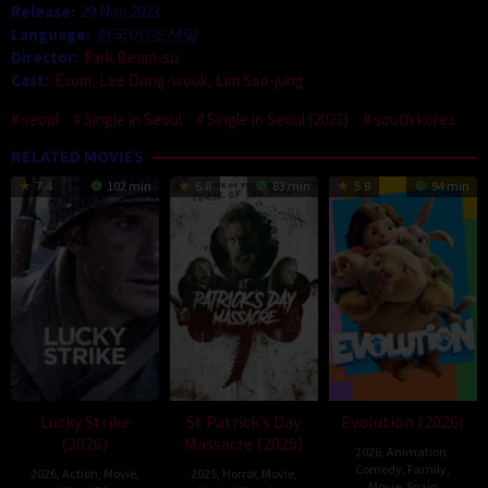
Release:
29 Nov 2023
Language:
한국어/조선말
Director:
Park Beom-su
Cast:
Esom
,
Lee Dong-wook
,
Lim Soo-jung
seoul
Single in Seoul
Single in Seoul (2023)
south korea
RELATED MOVIES
7.4
102 min
6.8
83 min
5.8
94 min
Lucky Strike
St Patrick’s Day
Evolution (2026)
(2026)
Massacre (2025)
2026
,
Animation
,
Comedy
,
Family
,
2026
,
Action
,
Movie
,
2025
,
Horror
,
Movie
,
Movie
,
Spain