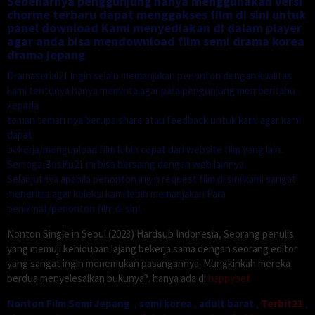
Sebenarnya penggunjung hanya menggunakan versi
chorme terbaru dapat menggakses film di sini untuk
panel download Kami menyediakan di dalam player
agar anda bisa mendownload film semi drama korea
drama jepang
Dramaserial21 ingin selalu memanjakan penonton dengan kualitas
kami tentunya hanya meminta agar para pengunjung memberitahu
kepada
teman teman nya berupa share atau feedback untuk kami agar kami
dapat
bekerja/mengupload film lebih cepat dari website film yang lain.
Semoga BosKu21 ini bisa bersaing dengan web lainnya.
Selanjutnya apabila penonton ingin request film di sini kami sangat
menerima agar koleksi kami lebih memanjakan Para
penikmat/penonton film di sini.
Nonton Single in Seoul (2023) Hardsub Indonesia, Seorang penulis
yang memuji kehidupan lajang bekerja sama dengan seorang editor
yang sangat ingin menemukan pasangannya. Mungkinkah mereka
berdua menyelesaikan bukunya?. hanya ada di
happybet
Nonton Film Semi Jepang
,
semi korea
,
adult barat
,
Terbit21
,