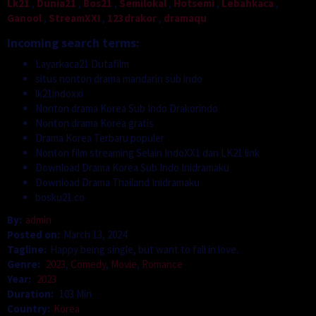
Lk21
,
Dunia21
,
Bos21
,
Semilokal
,
Hotsemi
,
Lebahkaca
,
Ganool
,
StreamXXI
,
123drakor
,
dramaqu
Incoming search terms:
Layarkaca21 Dutafilm
situs nonton drama mandarin sub indo
lk21indoxxi
Nonton drama Korea Sub Indo Drakorindo
Nonton drama Korea gratis
Drama Korea Terbaru populer
Nonton film streaming Selain IndoXX1 dan LK21 link
Download Drama Korea Sub Indo Inidramaku
Download Drama Thailand Inidramaku
bosku21.co
By:
admin
Posted on:
March 13, 2024
Tagline:
Happy being single, but want to fall in love.
Genre:
2023
,
Comedy
,
Movie
,
Romance
Year:
2023
Duration:
103 Min
Country:
Korea