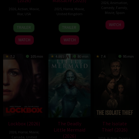
(2026)
Massacre (2025)
2026
,
Animation
,
Comedy
,
Family
,
2026
,
Action
,
Movie
,
2025
,
Horror
,
Movie
,
Movie
,
Spain
War
,
USA
United Kingdom
6
Julio
26
Rod
10
Steve
WATCH
TRAILER
TRAILER
Feb
Soto
Jun
Lurie
Mar
Lawson
2026
Gurpide
2026
2025
WATCH
WATCH
7.2
105 min
4.865
80 min
7.4
95 min
Lockbox (2026)
The Deadly
The Isolate
Little Mermaid
Thief (2026)
2026
,
Horror
,
Movie
,
(2026)
Canada
,
United
2026
,
Action
,
Drama
,