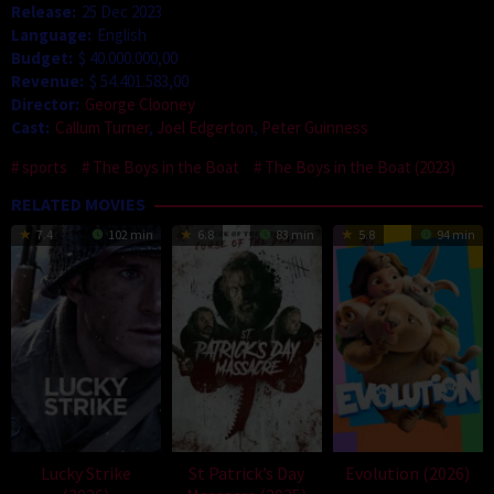
Release:
25 Dec 2023
Language:
English
Budget:
$ 40.000.000,00
Revenue:
$ 54.401.583,00
Director:
George Clooney
Cast:
Callum Turner
,
Joel Edgerton
,
Peter Guinness
sports
The Boys in the Boat
The Boys in the Boat (2023)
RELATED MOVIES
7.4
102 min
6.8
83 min
5.8
94 min
Lucky Strike
St Patrick’s Day
Evolution (2026)