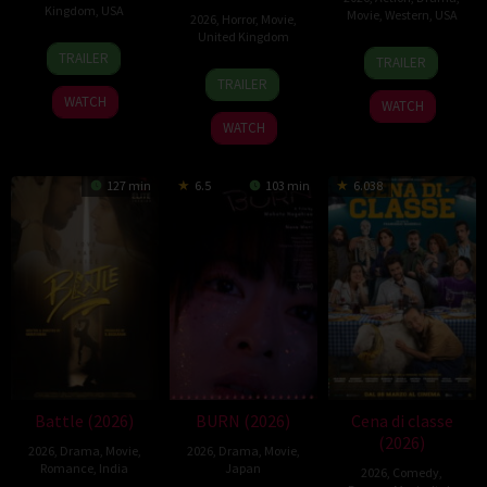
Kingdom
,
USA
Movie
,
Western
,
USA
2026
,
Horror
,
Movie
,
United Kingdom
2
Daniel
10
John
TRAILER
TRAILER
Jul
Stamm
6
Cameron
Jul
Suits
TRAILER
2026
Mar
Uzoka
2026
WATCH
WATCH
2026
WATCH
127 min
6.5
103 min
6.038
Battle (2026)
BURN (2026)
Cena di classe
(2026)
2026
,
Drama
,
Movie
,
2026
,
Drama
,
Movie
,
Romance
,
India
Japan
2026
,
Comedy
,