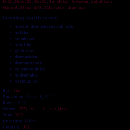
Lk21
,
Dunia21
,
Bos21
,
Semilokal
,
Hotsemi
,
Lebahkaca
,
Ganool
,
StreamXXI
,
123drakor
,
dramaqu
Incoming search terms:
nonton drama korea sub indo
netflix
komikcast
indofilm
giladrakor
dramacinta
dramaencode
koreansubindo
inidramaku
bosku21.co
By:
admin
Posted on:
March 10, 2024
Rate:
PG-13
Genre:
2023
,
Drama
,
History
,
Movie
Year:
2023
Duration:
124 Min
Country:
USA