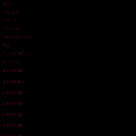
Talk
Terbit21
Thriller
TV Movie
Uncategorized
War
War & Politics
Western
Link Film1
Link Film2
Link Film3
Link Film4
Link Film5
Link Film6
Link Film7