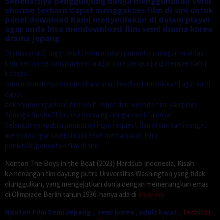
Sebenarnya penggunjung hanya menggunakan versi
chorme terbaru dapat menggakses film di sini untuk
panel download Kami menyediakan di dalam player
agar anda bisa mendownload film semi drama korea
drama jepang
Dramaserial21 ingin selalu memanjakan penonton dengan kualitas
kami tentunya hanya meminta agar para pengunjung memberitahu
kepada
teman teman nya berupa share atau feedback untuk kami agar kami
dapat
bekerja/mengupload film lebih cepat dari website film yang lain.
Semoga BosKu21 ini bisa bersaing dengan web lainnya.
Selanjutnya apabila penonton ingin request film di sini kami sangat
menerima agar koleksi kami lebih memanjakan Para
penikmat/penonton film di sini.
Nonton The Boys in the Boat (2023) Hardsub Indonesia, Kisah
kemenangan tim dayung putra Universitas Washington yang tidak
diunggulkan, yang mengejutkan dunia dengan memenangkan emas
di Olimpiade Berlin tahun 1936. hanya ada di
IndoFilm
Nonton Film Semi Jepang
,
semi korea
,
adult barat
,
Terbit21
,