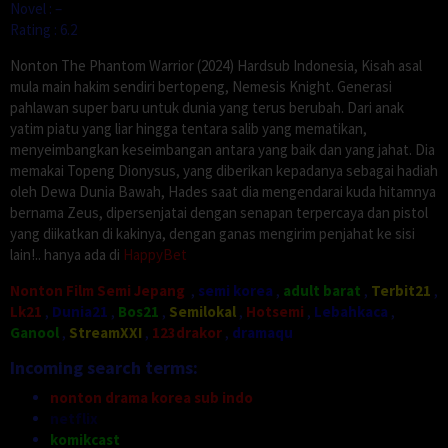
Novel : –
Rating : 6.2
Nonton The Phantom Warrior (2024) Hardsub Indonesia, Kisah asal
mula main hakim sendiri bertopeng, Nemesis Knight. Generasi
pahlawan super baru untuk dunia yang terus berubah. Dari anak
yatim piatu yang liar hingga tentara salib yang mematikan,
menyeimbangkan keseimbangan antara yang baik dan yang jahat. Dia
memakai Topeng Dionysus, yang diberikan kepadanya sebagai hadiah
oleh Dewa Dunia Bawah, Hades saat dia mengendarai kuda hitamnya
bernama Zeus, dipersenjatai dengan senapan terpercaya dan pistol
yang diikatkan di kakinya, dengan ganas mengirim penjahat ke sisi
lain!.. hanya ada di
HappyBet
Nonton Film Semi Jepang
,
semi korea
,
adult barat
,
Terbit21
,
Lk21
,
Dunia21
,
Bos21
,
Semilokal
,
Hotsemi
,
Lebahkaca
,
Ganool
,
StreamXXI
,
123drakor
,
dramaqu
Incoming search terms:
nonton drama korea sub indo
netflix
komikcast