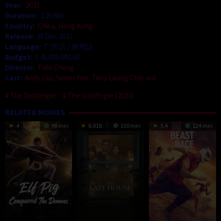
Year:
2023
Duration:
126 Min
Country:
China
,
Hong Kong
Release:
30 Dec 2023
Language:
广州话 / 廣州話
Budget:
$ 45.000.000,00
Director:
Felix Chong
Cast:
Andy Lau
,
Simon Yam
,
Tony Leung Chiu-wai
The Goldfinger
The Goldfinger (2023)
RELATED MOVIES
4
98 min
6.018
110 min
5.4
124 min