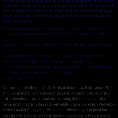
Sebenarnya penggunjung hanya menggunakan versi
chorme terbaru dapat menggakses film di sini untuk
panel download Kami menyediakan di dalam player
agar anda bisa mendownload film semi drama korea
drama jepang
Dramaserial21 ingin selalu memanjakan penonton dengan kualitas
kami tentunya hanya meminta agar para pengunjung memberitahu
kepada
teman teman nya berupa share atau feedback untuk kami agar kami
dapat
bekerja/mengupload film lebih cepat dari website film yang lain.
Semoga BosKu21 ini bisa bersaing dengan web lainnya.
Selanjutnya apabila penonton ingin request film di sini kami sangat
menerima agar koleksi kami lebih memanjakan Para
penikmat/penonton film di sini.
Nonton The Goldfinger (2023) Hardsub Indonesia, Pada tahun 1970-
an di Hong Kong, Komisi Independen Anti Korupsi (ICAC) dibentuk
untuk memberantas sindikat korupsi yang dipimpin oleh pejabat
pemerintah Inggris. Salah satu penyelidik utamanya adalah Penyelidik
Senior Lau Kai-Yuen, yang telah menjatuhkan banyak pejabat korup.
Saat dia mengira stabilitas dan kemakmuran sudah dekat, era baru