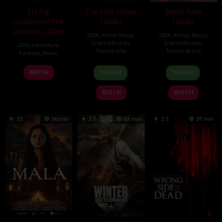
Elf Pig
The Last House
Beast Race
Conquered The
(2026)
(2026)
Demons (2026)
2026
,
Horror
,
Movie
,
2026
,
Action
,
Movie
,
Science Fiction
,
Science Fiction
,
2026
,
Adventure
,
Thriller
,
USA
Thriller
,
Brazil
Fantasy
,
Movie
6
Louis
17
Fernando
30
WATCH
TRAILER
TRAILER
Aug
Leterrier
Mar
Meirelles
Jul
2026
2026
2026
WATCH
WATCH
10
96 min
3.5
83 min
3.5
97 min