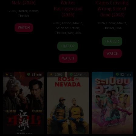
Mala (2026)
Winter
Capps Crossing
Battleground
Wrong Side of
2026
,
Horror
,
Movie
,
(2026)
Dead (2026)
Thriller
2026
,
Action
,
Movie
,
2026
,
Horror
,
Movie
,
10
Trishul
WATCH
Science Fiction
,
Thriller
,
USA
Jul
Thejasvi
Thriller
,
War
,
USA
18
Mike
2026
TRAILER
7
David
Jul
Stahl
TRAILER
Apr
Christopher
2026
WATCH
2026
Pitt
WATCH
1
81 min
6.563
114 min
92 min