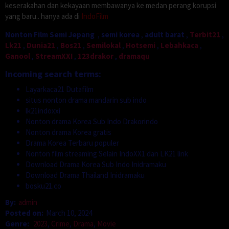
keserakahan dan kekayaan membawanya ke medan perang korupsi
yang baru.. hanya ada di
IndoFilm
Nonton Film Semi Jepang
,
semi korea
,
adult barat
,
Terbit21
,
Lk21
,
Dunia21
,
Bos21
,
Semilokal
,
Hotsemi
,
Lebahkaca
,
Ganool
,
StreamXXI
,
123drakor
,
dramaqu
Incoming search terms:
Layarkaca21 Dutafilm
situs nonton drama mandarin sub indo
lk21indoxxi
Nonton drama Korea Sub Indo Drakorindo
Nonton drama Korea gratis
Drama Korea Terbaru populer
Nonton film streaming Selain IndoXX1 dan LK21 link
Download Drama Korea Sub Indo Inidramaku
Download Drama Thailand Inidramaku
bosku21.co
By:
admin
Posted on:
March 10, 2024
Genre:
2023
,
Crime
,
Drama
,
Movie