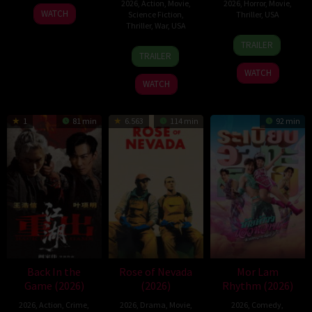
2026
,
Action
,
Movie
,
2026
,
Horror
,
Movie
,
10
Trishul
WATCH
Science Fiction
,
Thriller
,
USA
Jul
Thejasvi
Thriller
,
War
,
USA
18
Mike
2026
TRAILER
7
David
Jul
Stahl
TRAILER
Apr
Christopher
2026
WATCH
2026
Pitt
WATCH
1
81 min
6.563
114 min
92 min
Back In the
Rose of Nevada
Mor Lam
Game (2026)
(2026)
Rhythm (2026)
2026
,
Action
,
Crime
,
2026
,
Drama
,
Movie
,
2026
,
Comedy
,