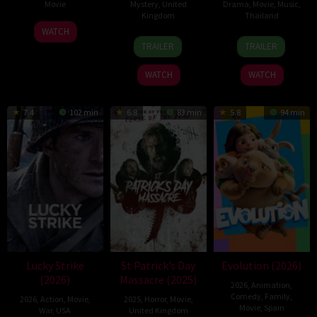
Movie
Mystery
,
United
Drama
,
Movie
,
Music
,
Kingdom
Thailand
23
Kam
WATCH
24
Mark
19
Thananat
Jun
Ka-
TRAILER
TRAILER
Apr
Jenkin
Mar
Sukchareon
2026
wai
2026
2026
WATCH
WATCH
7.4
102 min
6.8
83 min
5.8
94 min
Lucky Strike
St Patrick’s Day
Evolution (2026)
(2026)
Massacre (2025)
2026
,
Animation
,
Comedy
,
Family
,
2026
,
Action
,
Movie
,
2025
,
Horror
,
Movie
,
Movie
,
Spain
War
,
USA
United Kingdom