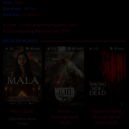
Year:
NaN
Duration:
80 Min
Director:
Lu Shi Lei
China
The Longcheng Mystery Case
The Longcheng Mystery Case 2024
RELATED MOVIES
10
96 min
3.5
83 min
3.5
97 min
Mala (2026)
Winter
Capps Crossing
Battleground
Wrong Side of
2026
,
Horror
,
Movie
,
(2026)
Dead (2026)
Thriller