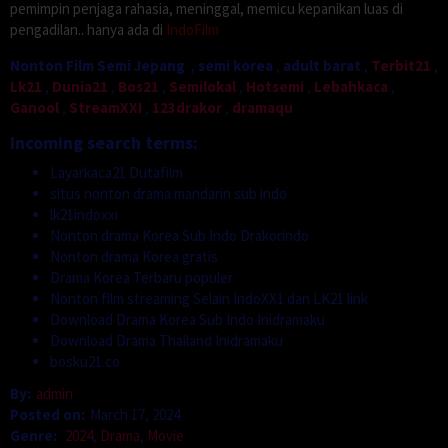
pemimpin penjaga rahasia, meninggal, memicu kepanikan luas di
pengadilan.. hanya ada di
IndoFilm
Nonton Film Semi Jepang
,
semi korea
,
adult barat
,
Terbit21
,
Lk21
,
Dunia21
,
Bos21
,
Semilokal
,
Hotsemi
,
Lebahkaca
,
Ganool
,
StreamXXI
,
123drakor
,
dramaqu
Incoming search terms:
Layarkaca21 Dutafilm
situs nonton drama mandarin sub indo
lk21indoxxi
Nonton drama Korea Sub Indo Drakorindo
Nonton drama Korea gratis
Drama Korea Terbaru populer
Nonton film streaming Selain IndoXX1 dan LK21 link
Download Drama Korea Sub Indo Inidramaku
Download Drama Thailand Inidramaku
bosku21.co
By:
admin
Posted on:
March 17, 2024
Genre:
2024
,
Drama
,
Movie