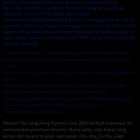
kami menggunakan player ringan berkualitas
Apa lagi dengan support mobile dengan kualitas
terbaik mulai 720p 480p dan 360p
Sebenarnya penggunjung hanya menggunakan versi
chorme terbaru dapat menggakses film di sini untuk
panel download Kami menyediakan di dalam player
agar anda bisa mendownload film semi drama korea
drama jepang
Dramaserial21 ingin selalu memanjakan penonton dengan kualitas
kami tentunya hanya meminta agar para pengunjung memberitahu
kepada
teman teman nya berupa share atau feedback untuk kami agar kami
dapat
bekerja/mengupload film lebih cepat dari website film yang lain.
Semoga BosKu21 ini bisa bersaing dengan web lainnya.
Selanjutnya apabila penonton ingin request film di sini kami sangat
menerima agar koleksi kami lebih memanjakan Para
penikmat/penonton film di sini.
Nonton The Longcheng Mystery Case 2024 Hardsub Indonesia, Ini
menceritakan peristiwa tahun ke-26 era Ganlu, saat Kaisar Long
Aotian dari Dinasti Ye jatuh sakit parah. Tiba-tiba, Lu Sha, wakil